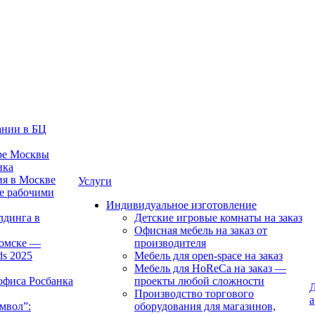
ании в БЦ
тре Москвы
нка
ия в Москве
Услуги
е рабочими
Индивидуальное изготовление
лдинга в
Детские игровые комнаты на заказ
Офисная мебель на заказ от
Томске —
производителя
ds 2025
Мебель для open-space на заказ
Мебель для HoReCa на заказ —
офиса Росбанка
проекты любой сложности
Д
Производство торгового
а
мвол”:
оборудования для магазинов,