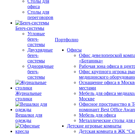
Столы для
офиса
Столы для
переговоров
Бенч-системы
Угловые
бенч-
Портфолио
системы
Двухрядные
Офисы
бенч-
Офис девелоперской комп
системы
«Ботаника»
Однорядные
Рабочая зона офиса в цен
бенч-
Офис крупного игрока ры
системы
медицинского оборудован
Оснащение офиса в Москв
местами
Журнальные
Мебель для офиса медиахо
столики
Москве
Офисное пространство в 
номинант Best Office Awar
Вешалки для
Мебель для офиса
одежды
Металлические столы для 
Детские игровые комнаты
Детская комната в ЖК “Си