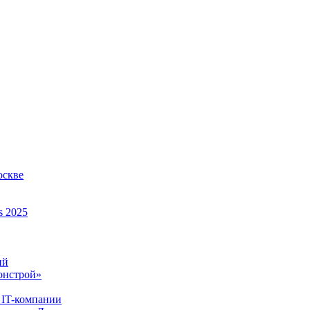
оскве
s 2025
ий
онстрой»
 IT-компании