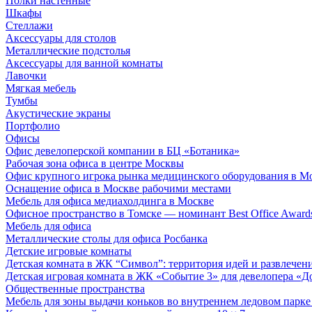
Полки настенные
Шкафы
Стеллажи
Аксессуары для столов
Металлические подстолья
Аксессуары для ванной комнаты
Лавочки
Мягкая мебель
Тумбы
Акустические экраны
Портфолио
Офисы
Офис девелоперской компании в БЦ «Ботаника»
Рабочая зона офиса в центре Москвы
Офис крупного игрока рынка медицинского оборудования в М
Оснащение офиса в Москве рабочими местами
Мебель для офиса медиахолдинга в Москве
Офисное пространство в Томске — номинант Best Office Award
Мебель для офиса
Металлические столы для офиса Росбанка
Детские игровые комнаты
Детская комната в ЖК “Символ”: территория идей и развлечен
Детская игровая комната в ЖК «Событие 3» для девелопера «Д
Общественные пространства
Мебель для зоны выдачи коньков во внутреннем ледовом парке