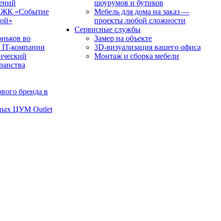
чений
шоурумов и бутиков
в ЖК «Событие
Мебель для дома на заказ —
рой»
проекты любой сложности
Сервисные службы
оньков во
Замер на объекте
 IT-компании
3D-визуализация вашего офиса
ический
Монтаж и сборка мебели
транства
вого бренда в
ных ЦУМ Outlet