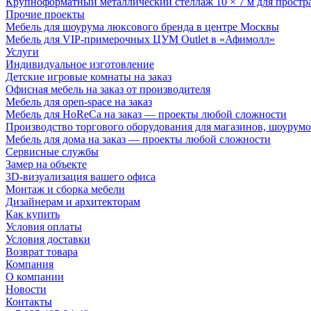
Крупноформатный металлический стеллаж 10 × 7 м для простр
Прочие проекты
Мебель для шоурума люксового бренда в центре Москвы
Мебель для VIP-примерочных ЦУМ Outlet в «Афимолл»
Услуги
Индивидуальное изготовление
Детские игровые комнаты на заказ
Офисная мебель на заказ от производителя
Мебель для open-space на заказ
Мебель для HoReCa на заказ — проекты любой сложности
Производство торгового оборудования для магазинов, шоурумо
Мебель для дома на заказ — проекты любой сложности
Сервисные службы
Замер на объекте
3D-визуализация вашего офиса
Монтаж и сборка мебели
Дизайнерам и архитекторам
Как купить
Условия оплаты
Условия доставки
Возврат товара
Компания
О компании
Новости
Контакты