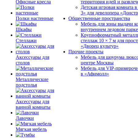
Офисные кресла
территория идей и развле
Детская игровая комната 
3» для девелопера «Донст
Полки настенные
Общественные пространства
Мебель для зоны выдачи к
Шкафы
внутреннем ледовом парке
Крупноформатный металл
Стеллажи
стеллаж 10 × 7 м для прос
«Дворец культур»
Прочие проекты
Аксессуары для
Мебель для шоурума люксо
столов
центре Москвы
Мебель для VIP-примероч
в «Афимолл»
Металлические
подстолья
Аксессуары для
ванной комнаты
Лавочки
Мягкая мебель