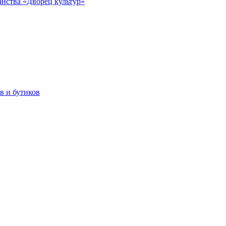
анства «Дворец культур»
в и бутиков