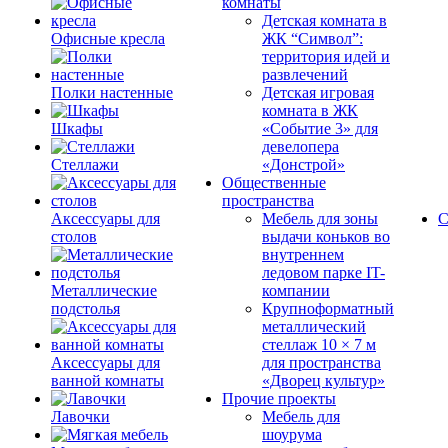
комнаты
Детская комната в
Офисные кресла
ЖК “Символ”:
территория идей и
развлечений
Полки настенные
Детская игровая
комната в ЖК
Шкафы
«Событие 3» для
девелопера
Стеллажи
«Донстрой»
Общественные
пространства
Аксессуары для
Мебель для зоны
С
столов
выдачи коньков во
внутреннем
ледовом парке IT-
Металлические
компании
подстолья
Крупноформатный
металлический
стеллаж 10 × 7 м
Аксессуары для
для пространства
ванной комнаты
«Дворец культур»
Прочие проекты
Лавочки
Мебель для
шоурума