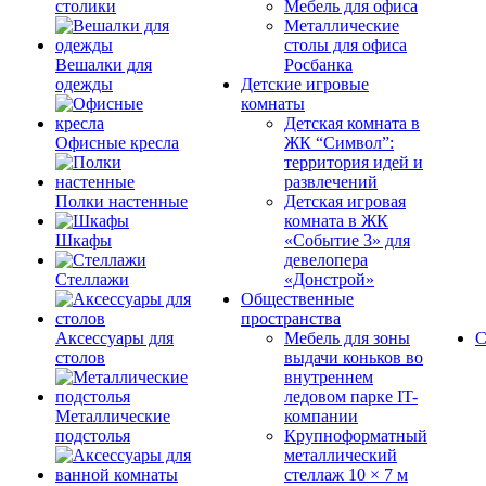
столики
Мебель для офиса
Металлические
столы для офиса
Вешалки для
Росбанка
одежды
Детские игровые
комнаты
Детская комната в
Офисные кресла
ЖК “Символ”:
территория идей и
развлечений
Полки настенные
Детская игровая
комната в ЖК
Шкафы
«Событие 3» для
девелопера
Стеллажи
«Донстрой»
Общественные
пространства
Аксессуары для
Мебель для зоны
С
столов
выдачи коньков во
внутреннем
ледовом парке IT-
Металлические
компании
подстолья
Крупноформатный
металлический
стеллаж 10 × 7 м