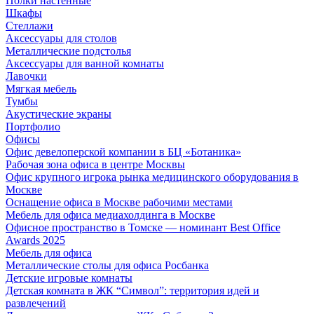
Полки настенные
Шкафы
Стеллажи
Аксессуары для столов
Металлические подстолья
Аксессуары для ванной комнаты
Лавочки
Мягкая мебель
Тумбы
Акустические экраны
Портфолио
Офисы
Офис девелоперской компании в БЦ «Ботаника»
Рабочая зона офиса в центре Москвы
Офис крупного игрока рынка медицинского оборудования в
Москве
Оснащение офиса в Москве рабочими местами
Мебель для офиса медиахолдинга в Москве
Офисное пространство в Томске — номинант Best Office
Awards 2025
Мебель для офиса
Металлические столы для офиса Росбанка
Детские игровые комнаты
Детская комната в ЖК “Символ”: территория идей и
развлечений