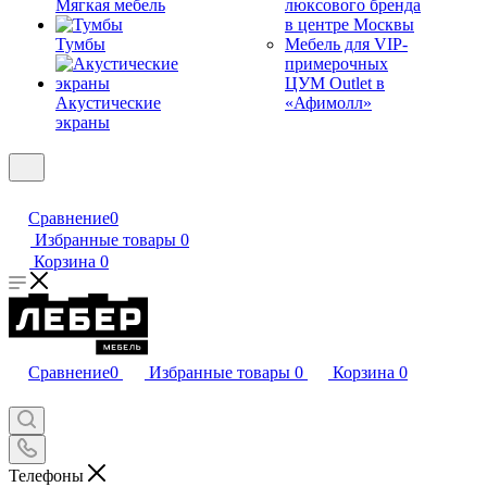
Мягкая мебель
люксового бренда
в центре Москвы
Тумбы
Мебель для VIP-
примерочных
ЦУМ Outlet в
Акустические
«Афимолл»
экраны
Сравнение
0
Избранные товары
0
Корзина
0
Сравнение
0
Избранные товары
0
Корзина
0
Телефоны