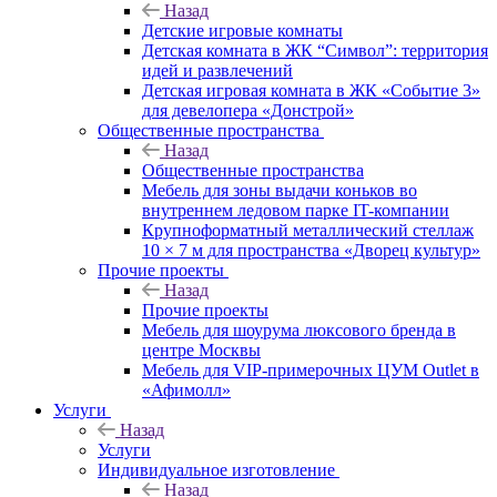
Назад
Детские игровые комнаты
Детская комната в ЖК “Символ”: территория
идей и развлечений
Детская игровая комната в ЖК «Событие 3»
для девелопера «Донстрой»
Общественные пространства
Назад
Общественные пространства
Мебель для зоны выдачи коньков во
внутреннем ледовом парке IT-компании
Крупноформатный металлический стеллаж
10 × 7 м для пространства «Дворец культур»
Прочие проекты
Назад
Прочие проекты
Мебель для шоурума люксового бренда в
центре Москвы
Мебель для VIP-примерочных ЦУМ Outlet в
«Афимолл»
Услуги
Назад
Услуги
Индивидуальное изготовление
Назад