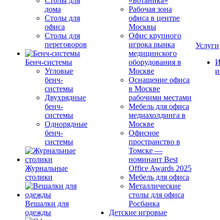
Столы для
«Ботаника»
дома
Рабочая зона
Столы для
офиса в центре
офиса
Москвы
Столы для
Офис крупного
переговоров
игрока рынка
Услуги
медицинского
Бенч-системы
оборудования в
И
Угловые
Москве
и
бенч-
Оснащение офиса
системы
в Москве
Двухрядные
рабочими местами
бенч-
Мебель для офиса
системы
медиахолдинга в
Однорядные
Москве
бенч-
Офисное
системы
пространство в
Томске —
номинант Best
Журнальные
Office Awards 2025
столики
Мебель для офиса
Металлические
столы для офиса
Вешалки для
Росбанка
одежды
Детские игровые