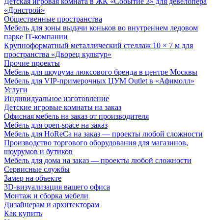
Детская игровая комната в ЖК «Событие 3» для девелопера
«Донстрой»
Общественные пространства
Мебель для зоны выдачи коньков во внутреннем ледовом
парке IT-компании
Крупноформатный металлический стеллаж 10 × 7 м для
пространства «Дворец культур»
Прочие проекты
Мебель для шоурума люксового бренда в центре Москвы
Мебель для VIP-примерочных ЦУМ Outlet в «Афимолл»
Услуги
Индивидуальное изготовление
Детские игровые комнаты на заказ
Офисная мебель на заказ от производителя
Мебель для open-space на заказ
Мебель для HoReCa на заказ — проекты любой сложности
Производство торгового оборудования для магазинов,
шоурумов и бутиков
Мебель для дома на заказ — проекты любой сложности
Сервисные службы
Замер на объекте
3D-визуализация вашего офиса
Монтаж и сборка мебели
Дизайнерам и архитекторам
Как купить