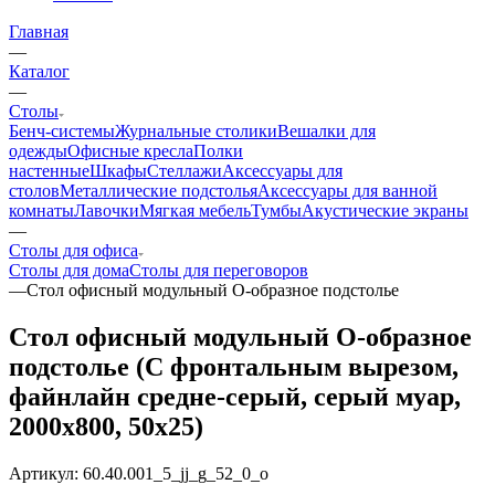
Главная
—
Каталог
—
Столы
Бенч-системы
Журнальные столики
Вешалки для
одежды
Офисные кресла
Полки
настенные
Шкафы
Стеллажи
Аксессуары для
столов
Металлические подстолья
Аксессуары для ванной
комнаты
Лавочки
Мягкая мебель
Тумбы
Акустические экраны
—
Столы для офиса
Столы для дома
Столы для переговоров
—
Стол офисный модульный О-образное подстолье
Стол офисный модульный О-образное
подстолье (С фронтальным вырезом,
файнлайн средне-серый, серый муар,
2000x800, 50x25)
Артикул:
60.40.001_5_jj_g_52_0_o