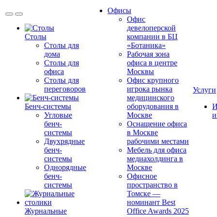
Офисы
Офис
девелоперской
Столы
компании в БЦ
Столы для
«Ботаника»
дома
Рабочая зона
Столы для
офиса в центре
офиса
Москвы
Столы для
Офис крупного
переговоров
игрока рынка
Услуги
медицинского
Бенч-системы
оборудования в
И
Угловые
Москве
и
бенч-
Оснащение офиса
системы
в Москве
Двухрядные
рабочими местами
бенч-
Мебель для офиса
системы
медиахолдинга в
Однорядные
Москве
бенч-
Офисное
системы
пространство в
Томске —
номинант Best
Журнальные
Office Awards 2025