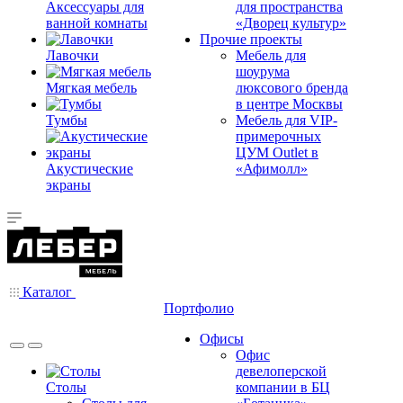
Аксессуары для
для пространства
ванной комнаты
«Дворец культур»
Прочие проекты
Лавочки
Мебель для
шоурума
Мягкая мебель
люксового бренда
в центре Москвы
Тумбы
Мебель для VIP-
примерочных
ЦУМ Outlet в
Акустические
«Афимолл»
экраны
Каталог
Портфолио
Офисы
Офис
девелоперской
Столы
компании в БЦ