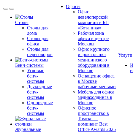
Офисы
Офис
девелоперской
Столы
компании в БЦ
Столы для
«Ботаника»
дома
Рабочая зона
Столы для
офиса в центре
офиса
Москвы
Столы для
Офис крупного
переговоров
игрока рынка
Услуги
медицинского
Бенч-системы
оборудования в
И
Угловые
Москве
и
бенч-
Оснащение офиса
системы
в Москве
Двухрядные
рабочими местами
бенч-
Мебель для офиса
системы
медиахолдинга в
Однорядные
Москве
бенч-
Офисное
системы
пространство в
Томске —
номинант Best
Журнальные
Office Awards 2025