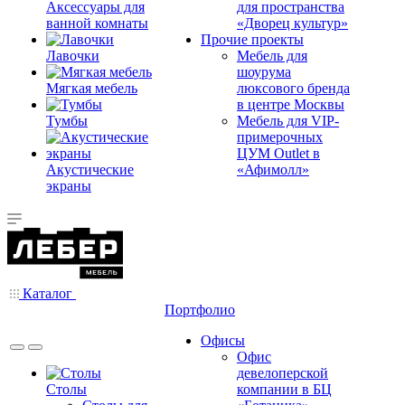
Аксессуары для
для пространства
ванной комнаты
«Дворец культур»
Прочие проекты
Лавочки
Мебель для
шоурума
Мягкая мебель
люксового бренда
в центре Москвы
Тумбы
Мебель для VIP-
примерочных
ЦУМ Outlet в
Акустические
«Афимолл»
экраны
Каталог
Портфолио
Офисы
Офис
девелоперской
Столы
компании в БЦ