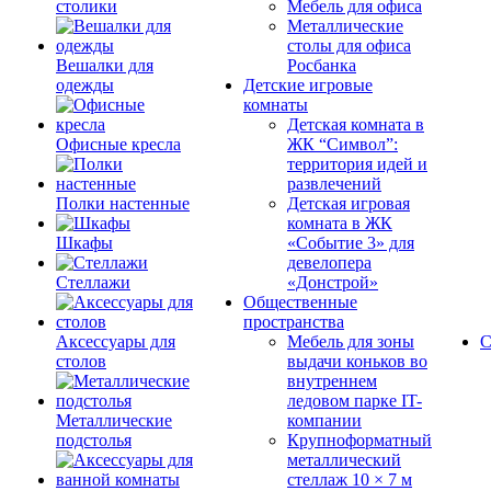
столики
Мебель для офиса
Металлические
столы для офиса
Вешалки для
Росбанка
одежды
Детские игровые
комнаты
Детская комната в
Офисные кресла
ЖК “Символ”:
территория идей и
развлечений
Полки настенные
Детская игровая
комната в ЖК
Шкафы
«Событие 3» для
девелопера
Стеллажи
«Донстрой»
Общественные
пространства
Аксессуары для
Мебель для зоны
С
столов
выдачи коньков во
внутреннем
ледовом парке IT-
Металлические
компании
подстолья
Крупноформатный
металлический
стеллаж 10 × 7 м