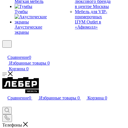
Мягкая мебель
люксового бренда
в центре Москвы
Тумбы
Мебель для VIP-
примерочных
ЦУМ Outlet в
Акустические
«Афимолл»
экраны
Сравнение
0
Избранные товары
0
Корзина
0
Сравнение
0
Избранные товары
0
Корзина
0
Телефоны