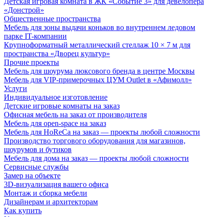
Детская игровая комната в ЖК «Событие 3» для девелопера
«Донстрой»
Общественные пространства
Мебель для зоны выдачи коньков во внутреннем ледовом
парке IT-компании
Крупноформатный металлический стеллаж 10 × 7 м для
пространства «Дворец культур»
Прочие проекты
Мебель для шоурума люксового бренда в центре Москвы
Мебель для VIP-примерочных ЦУМ Outlet в «Афимолл»
Услуги
Индивидуальное изготовление
Детские игровые комнаты на заказ
Офисная мебель на заказ от производителя
Мебель для open-space на заказ
Мебель для HoReCa на заказ — проекты любой сложности
Производство торгового оборудования для магазинов,
шоурумов и бутиков
Мебель для дома на заказ — проекты любой сложности
Сервисные службы
Замер на объекте
3D-визуализация вашего офиса
Монтаж и сборка мебели
Дизайнерам и архитекторам
Как купить