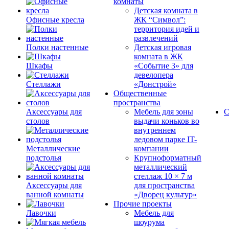
комнаты
Детская комната в
Офисные кресла
ЖК “Символ”:
территория идей и
развлечений
Полки настенные
Детская игровая
комната в ЖК
Шкафы
«Событие 3» для
девелопера
Стеллажи
«Донстрой»
Общественные
пространства
Аксессуары для
Мебель для зоны
С
столов
выдачи коньков во
внутреннем
ледовом парке IT-
Металлические
компании
подстолья
Крупноформатный
металлический
стеллаж 10 × 7 м
Аксессуары для
для пространства
ванной комнаты
«Дворец культур»
Прочие проекты
Лавочки
Мебель для
шоурума