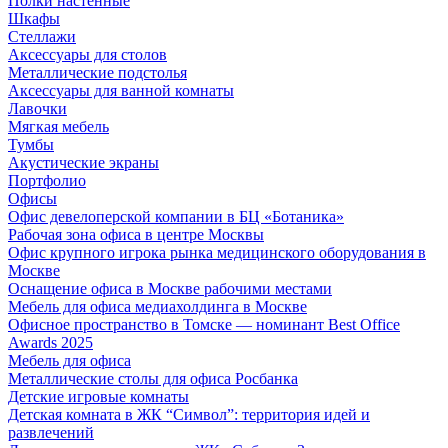
Полки настенные
Шкафы
Стеллажи
Аксессуары для столов
Металлические подстолья
Аксессуары для ванной комнаты
Лавочки
Мягкая мебель
Тумбы
Акустические экраны
Портфолио
Офисы
Офис девелоперской компании в БЦ «Ботаника»
Рабочая зона офиса в центре Москвы
Офис крупного игрока рынка медицинского оборудования в
Москве
Оснащение офиса в Москве рабочими местами
Мебель для офиса медиахолдинга в Москве
Офисное пространство в Томске — номинант Best Office
Awards 2025
Мебель для офиса
Металлические столы для офиса Росбанка
Детские игровые комнаты
Детская комната в ЖК “Символ”: территория идей и
развлечений