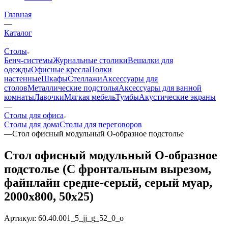
Главная
—
Каталог
—
Столы
Бенч-системы
Журнальные столики
Вешалки для
одежды
Офисные кресла
Полки
настенные
Шкафы
Стеллажи
Аксессуары для
столов
Металлические подстолья
Аксессуары для ванной
комнаты
Лавочки
Мягкая мебель
Тумбы
Акустические экраны
—
Столы для офиса
Столы для дома
Столы для переговоров
—
Стол офисный модульный О-образное подстолье
Стол офисный модульный О-образное
подстолье (С фронтальным вырезом,
файнлайн средне-серый, серый муар,
2000x800, 50x25)
Артикул:
60.40.001_5_jj_g_52_0_o