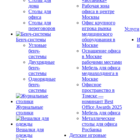
Столы для
«Ботаника»
дома
Рабочая зона
Столы для
офиса в центре
офиса
Москвы
Столы для
Офис крупного
переговоров
игрока рынка
Услуги
медицинского
Бенч-системы
оборудования в
И
Угловые
Москве
и
бенч-
Оснащение офиса
системы
в Москве
Двухрядные
рабочими местами
бенч-
Мебель для офиса
системы
медиахолдинга в
Однорядные
Москве
бенч-
Офисное
системы
пространство в
Томске —
номинант Best
Журнальные
Office Awards 2025
столики
Мебель для офиса
Металлические
столы для офиса
Вешалки для
Росбанка
одежды
Детские игровые