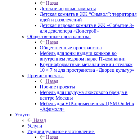
Назад
Детские игровые комнаты
Детская комната в ЖК “Символ”: территория
идей и развлечений
Детская игровая комната в ЖК «Событие 3»
для девелопера «Донстрой»
Общественные пространства
Назад
Общественные пространства
Мебель для зоны выдачи коньков во
внутреннем ледовом парке IT-компании
Крупноформатный металлический стеллаж
10 × 7 м для пространства «Дворец культур»
Прочие проекты
Назад
Прочие проекты
Мебель для шоурума люксового бренда в
центре Москвы
Мебель для VIP-примерочных ЦУМ Outlet в
«Афимолл»
Услуги
Назад
Услуги
Индивидуальное изготовление
Назад