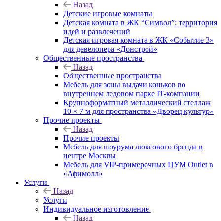
Назад
Детские игровые комнаты
Детская комната в ЖК “Символ”: территория
идей и развлечений
Детская игровая комната в ЖК «Событие 3»
для девелопера «Донстрой»
Общественные пространства
Назад
Общественные пространства
Мебель для зоны выдачи коньков во
внутреннем ледовом парке IT-компании
Крупноформатный металлический стеллаж
10 × 7 м для пространства «Дворец культур»
Прочие проекты
Назад
Прочие проекты
Мебель для шоурума люксового бренда в
центре Москвы
Мебель для VIP-примерочных ЦУМ Outlet в
«Афимолл»
Услуги
Назад
Услуги
Индивидуальное изготовление
Назад