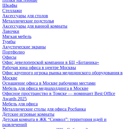
Полки настенные
Шкафы
Стеллажи
Аксессуары для столов
Металлические подстолья
Аксессуары для ванной комнаты
Лавочки
Мягкая мебель
Тумбы
Акустические экраны
Портфолио
Офисы
Офис девелоперской компании в БЦ «Ботаника»
Рабочая зона офиса в центре Москвы
Офис крупного игрока рынка медицинского оборудования в
Москве
Оснащение офиса в Москве рабочими местами
Мебель для офиса медиахолдинга в Москве
Офисное пространство в Томске — номинант Best Office
Awards 2025
Мебель для офиса
Металлические столы для офиса Росбанка
Детские игровые комнаты
Детская комната в ЖК “Символ”: территория идей и
развлечений