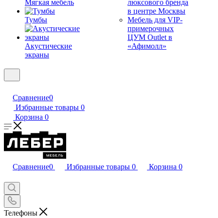
Мягкая мебель
люксового бренда
в центре Москвы
Тумбы
Мебель для VIP-
примерочных
ЦУМ Outlet в
Акустические
«Афимолл»
экраны
Сравнение
0
Избранные товары
0
Корзина
0
Сравнение
0
Избранные товары
0
Корзина
0
Телефоны