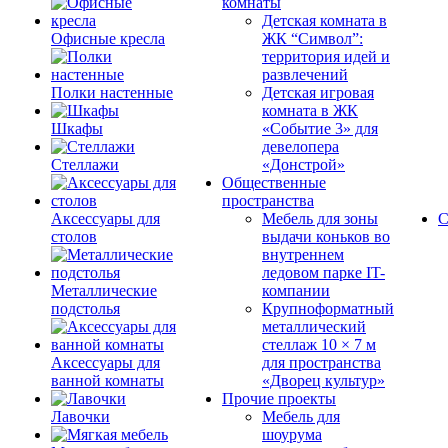
комнаты
Детская комната в
Офисные кресла
ЖК “Символ”:
территория идей и
развлечений
Полки настенные
Детская игровая
комната в ЖК
Шкафы
«Событие 3» для
девелопера
Стеллажи
«Донстрой»
Общественные
пространства
Аксессуары для
Мебель для зоны
С
столов
выдачи коньков во
внутреннем
ледовом парке IT-
Металлические
компании
подстолья
Крупноформатный
металлический
стеллаж 10 × 7 м
Аксессуары для
для пространства
ванной комнаты
«Дворец культур»
Прочие проекты
Лавочки
Мебель для
шоурума