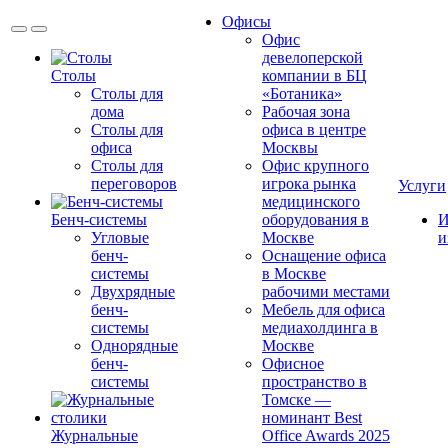
Офисы
Офис
девелоперской
Столы
компании в БЦ
Столы для
«Ботаника»
дома
Рабочая зона
Столы для
офиса в центре
офиса
Москвы
Столы для
Офис крупного
переговоров
игрока рынка
Услуги
медицинского
Бенч-системы
оборудования в
И
Угловые
Москве
и
бенч-
Оснащение офиса
системы
в Москве
Двухрядные
рабочими местами
бенч-
Мебель для офиса
системы
медиахолдинга в
Однорядные
Москве
бенч-
Офисное
системы
пространство в
Томске —
номинант Best
Журнальные
Office Awards 2025