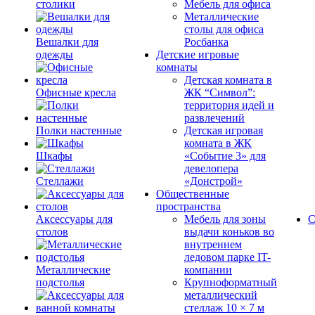
столики
Мебель для офиса
Металлические
столы для офиса
Вешалки для
Росбанка
одежды
Детские игровые
комнаты
Детская комната в
Офисные кресла
ЖК “Символ”:
территория идей и
развлечений
Полки настенные
Детская игровая
комната в ЖК
Шкафы
«Событие 3» для
девелопера
Стеллажи
«Донстрой»
Общественные
пространства
Аксессуары для
Мебель для зоны
С
столов
выдачи коньков во
внутреннем
ледовом парке IT-
Металлические
компании
подстолья
Крупноформатный
металлический
стеллаж 10 × 7 м