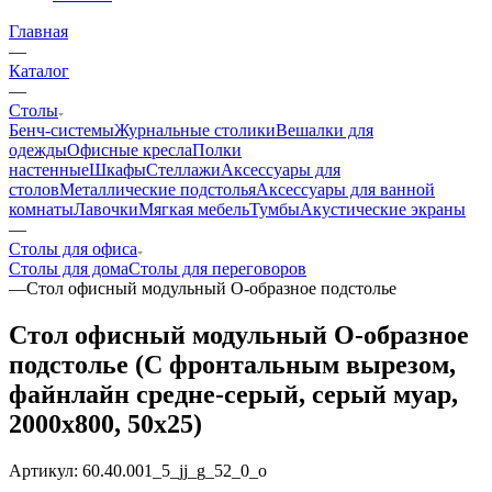
Главная
—
Каталог
—
Столы
Бенч-системы
Журнальные столики
Вешалки для
одежды
Офисные кресла
Полки
настенные
Шкафы
Стеллажи
Аксессуары для
столов
Металлические подстолья
Аксессуары для ванной
комнаты
Лавочки
Мягкая мебель
Тумбы
Акустические экраны
—
Столы для офиса
Столы для дома
Столы для переговоров
—
Стол офисный модульный О-образное подстолье
Стол офисный модульный О-образное
подстолье (С фронтальным вырезом,
файнлайн средне-серый, серый муар,
2000x800, 50x25)
Артикул:
60.40.001_5_jj_g_52_0_o