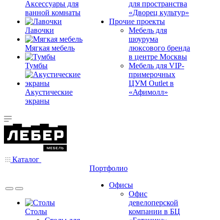
Аксессуары для
для пространства
ванной комнаты
«Дворец культур»
Прочие проекты
Лавочки
Мебель для
шоурума
Мягкая мебель
люксового бренда
в центре Москвы
Тумбы
Мебель для VIP-
примерочных
ЦУМ Outlet в
Акустические
«Афимолл»
экраны
Каталог
Портфолио
Офисы
Офис
девелоперской
Столы
компании в БЦ