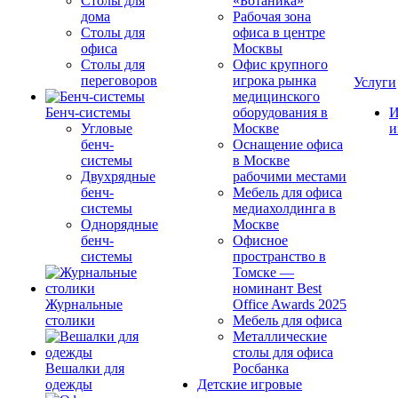
Столы для
«Ботаника»
дома
Рабочая зона
Столы для
офиса в центре
офиса
Москвы
Столы для
Офис крупного
переговоров
игрока рынка
Услуги
медицинского
Бенч-системы
оборудования в
И
Угловые
Москве
и
бенч-
Оснащение офиса
системы
в Москве
Двухрядные
рабочими местами
бенч-
Мебель для офиса
системы
медиахолдинга в
Однорядные
Москве
бенч-
Офисное
системы
пространство в
Томске —
номинант Best
Журнальные
Office Awards 2025
столики
Мебель для офиса
Металлические
столы для офиса
Вешалки для
Росбанка
одежды
Детские игровые