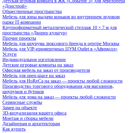
Детская игровая комната в ЖК «Событие 3» для девелопера
«Донстрой»
Общественные пространства
Мебель для зоны выдачи коньков во внутреннем ледовом
парке IT-компании
Крупноформатный металлический стеллаж 10 × 7 м для
пространства «Дворец культур»
Прочие проекты
Мебель для шоурума люксового бренда в центре Москвы
Мебель для VIP-примерочных ЦУМ Outlet в «Афимолл»
Услуги
Индивидуальное изготовление
Детские игровые комнаты на заказ
Офисная мебель на заказ от производителя
Мебель для open-space на заказ
Мебель для HoReCa на заказ — проекты любой сложности
Производство торгового оборудования для магазинов,
шоурумов и бутиков
Мебель для дома на заказ — проекты любой сложности
Сервисные службы
Замер на объекте
3D-визуализация вашего офиса
Монтаж и сборка мебели
Дизайнерам и архитекторам
Как купить