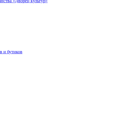
анства «Дворец культур»
в и бутиков