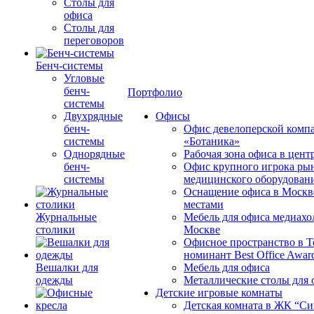
Столы для
офиса
Столы для
переговоров
Бенч-системы
Угловые
бенч-
Портфолио
системы
Двухрядные
Офисы
бенч-
Офис девелоперской комп
системы
«Ботаника»
Однорядные
Рабочая зона офиса в цен
бенч-
Офис крупного игрока ры
системы
медицинского оборудован
Оснащение офиса в Москв
местами
Журнальные
Мебель для офиса медиахо
столики
Москве
Офисное пространство в 
номинант Best Office Awar
Вешалки для
Мебель для офиса
одежды
Металлические столы для 
Детские игровые комнаты
Детская комната в ЖК “Си