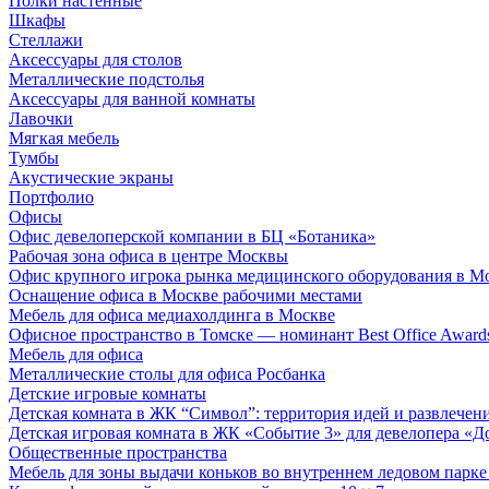
Полки настенные
Шкафы
Стеллажи
Аксессуары для столов
Металлические подстолья
Аксессуары для ванной комнаты
Лавочки
Мягкая мебель
Тумбы
Акустические экраны
Портфолио
Офисы
Офис девелоперской компании в БЦ «Ботаника»
Рабочая зона офиса в центре Москвы
Офис крупного игрока рынка медицинского оборудования в М
Оснащение офиса в Москве рабочими местами
Мебель для офиса медиахолдинга в Москве
Офисное пространство в Томске — номинант Best Office Award
Мебель для офиса
Металлические столы для офиса Росбанка
Детские игровые комнаты
Детская комната в ЖК “Символ”: территория идей и развлечен
Детская игровая комната в ЖК «Событие 3» для девелопера «Д
Общественные пространства
Мебель для зоны выдачи коньков во внутреннем ледовом парке