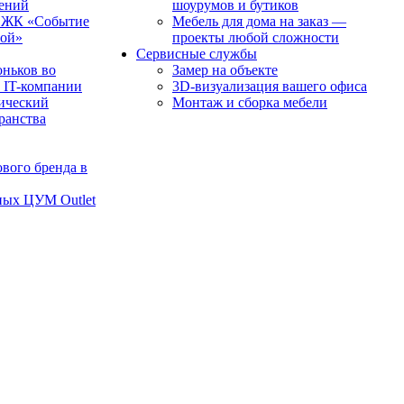
чений
шоурумов и бутиков
в ЖК «Событие
Мебель для дома на заказ —
рой»
проекты любой сложности
Сервисные службы
оньков во
Замер на объекте
 IT-компании
3D-визуализация вашего офиса
ический
Монтаж и сборка мебели
транства
вого бренда в
ных ЦУМ Outlet