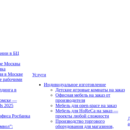
ании в БЦ
тре Москвы
нка
ия в Москве
Услуги
е рабочими
Индивидуальное изготовление
лдинга в
Детские игровые комнаты на заказ
Офисная мебель на заказ от
Томске —
производителя
ds 2025
Мебель для open-space на заказ
Мебель для HoReCa на заказ —
офиса Росбанка
проекты любой сложности
Д
Производство торгового
а
мвол”:
оборудования для магазинов,