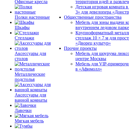
Офисные кресла
территория идей и развле
Детская игровая комната 
3» для девелопера «Донст
Полки настенные
Общественные пространства
Мебель для зоны выдачи к
Шкафы
внутреннем ледовом парке
Крупноформатный металл
Стеллажи
стеллаж 10 × 7 м для прос
«Дворец культур»
Прочие проекты
Аксессуары для
Мебель для шоурума люксо
столов
центре Москвы
Мебель для VIP-примероч
в «Афимолл»
Металлические
подстолья
Аксессуары для
ванной комнаты
Лавочки
Мягкая мебель