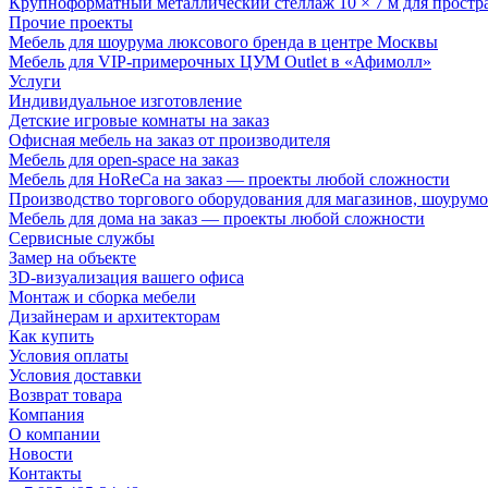
Крупноформатный металлический стеллаж 10 × 7 м для простр
Прочие проекты
Мебель для шоурума люксового бренда в центре Москвы
Мебель для VIP-примерочных ЦУМ Outlet в «Афимолл»
Услуги
Индивидуальное изготовление
Детские игровые комнаты на заказ
Офисная мебель на заказ от производителя
Мебель для open-space на заказ
Мебель для HoReCa на заказ — проекты любой сложности
Производство торгового оборудования для магазинов, шоурумо
Мебель для дома на заказ — проекты любой сложности
Сервисные службы
Замер на объекте
3D-визуализация вашего офиса
Монтаж и сборка мебели
Дизайнерам и архитекторам
Как купить
Условия оплаты
Условия доставки
Возврат товара
Компания
О компании
Новости
Контакты