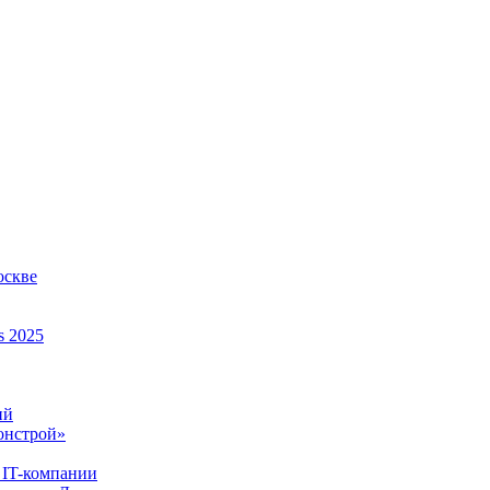
оскве
s 2025
ий
онстрой»
 IT-компании