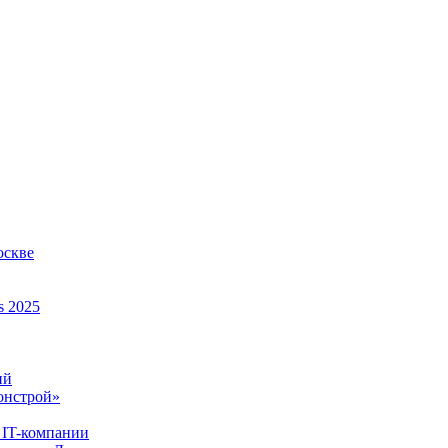
оскве
s 2025
ий
онстрой»
 IT-компании