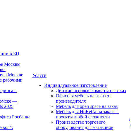
ании в БЦ
тре Москвы
нка
ия в Москве
Услуги
е рабочими
Индивидуальное изготовление
лдинга в
Детские игровые комнаты на заказ
Офисная мебель на заказ от
Томске —
производителя
ds 2025
Мебель для open-space на заказ
Мебель для HoReCa на заказ —
офиса Росбанка
проекты любой сложности
Д
Производство торгового
а
мвол”:
оборудования для магазинов,