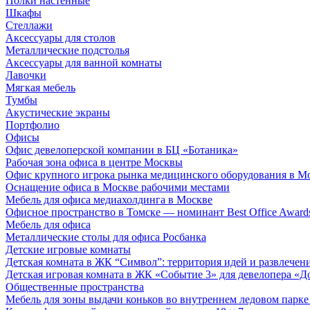
Полки настенные
Шкафы
Стеллажи
Аксессуары для столов
Металлические подстолья
Аксессуары для ванной комнаты
Лавочки
Мягкая мебель
Тумбы
Акустические экраны
Портфолио
Офисы
Офис девелоперской компании в БЦ «Ботаника»
Рабочая зона офиса в центре Москвы
Офис крупного игрока рынка медицинского оборудования в М
Оснащение офиса в Москве рабочими местами
Мебель для офиса медиахолдинга в Москве
Офисное пространство в Томске — номинант Best Office Award
Мебель для офиса
Металлические столы для офиса Росбанка
Детские игровые комнаты
Детская комната в ЖК “Символ”: территория идей и развлечен
Детская игровая комната в ЖК «Событие 3» для девелопера «Д
Общественные пространства
Мебель для зоны выдачи коньков во внутреннем ледовом парке