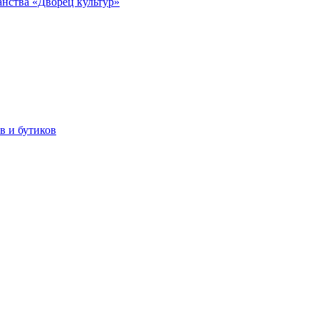
анства «Дворец культур»
в и бутиков