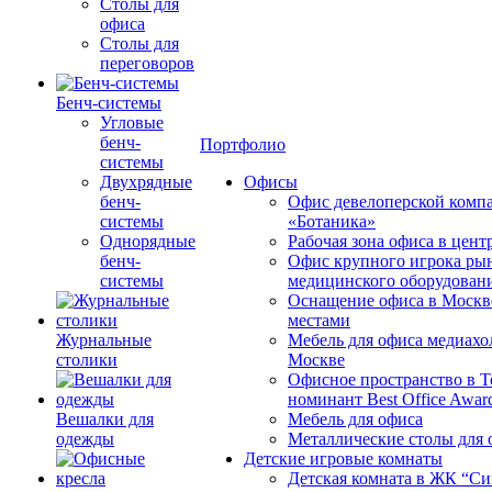
Столы для
офиса
Столы для
переговоров
Бенч-системы
Угловые
бенч-
Портфолио
системы
Двухрядные
Офисы
бенч-
Офис девелоперской комп
системы
«Ботаника»
Однорядные
Рабочая зона офиса в цен
бенч-
Офис крупного игрока ры
системы
медицинского оборудован
Оснащение офиса в Москв
местами
Журнальные
Мебель для офиса медиахо
столики
Москве
Офисное пространство в 
номинант Best Office Awar
Вешалки для
Мебель для офиса
одежды
Металлические столы для 
Детские игровые комнаты
Детская комната в ЖК “Си