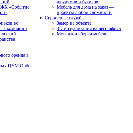
чений
шоурумов и бутиков
в ЖК «Событие
Мебель для дома на заказ —
рой»
проекты любой сложности
Сервисные службы
оньков во
Замер на объекте
 IT-компании
3D-визуализация вашего офиса
ический
Монтаж и сборка мебели
транства
вого бренда в
ных ЦУМ Outlet