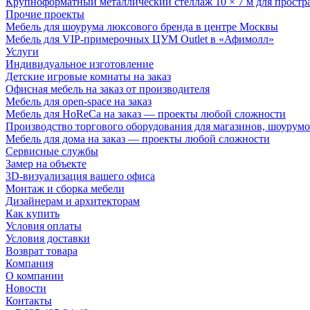
Крупноформатный металлический стеллаж 10 × 7 м для простр
Прочие проекты
Мебель для шоурума люксового бренда в центре Москвы
Мебель для VIP-примерочных ЦУМ Outlet в «Афимолл»
Услуги
Индивидуальное изготовление
Детские игровые комнаты на заказ
Офисная мебель на заказ от производителя
Мебель для open-space на заказ
Мебель для HoReCa на заказ — проекты любой сложности
Производство торгового оборудования для магазинов, шоурумо
Мебель для дома на заказ — проекты любой сложности
Сервисные службы
Замер на объекте
3D-визуализация вашего офиса
Монтаж и сборка мебели
Дизайнерам и архитекторам
Как купить
Условия оплаты
Условия доставки
Возврат товара
Компания
О компании
Новости
Контакты