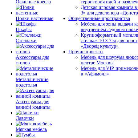
Офисные кресла
территория идей и развле
Детская игровая комната 
3» для девелопера «Донст
Полки настенные
Общественные пространства
Мебель для зоны выдачи к
Шкафы
внутреннем ледовом парке
Крупноформатный металл
Стеллажи
стеллаж 10 × 7 м для прос
«Дворец культур»
Прочие проекты
Аксессуары для
Мебель для шоурума люксо
столов
центре Москвы
Мебель для VIP-примероч
в «Афимолл»
Металлические
подстолья
Аксессуары для
ванной комнаты
Лавочки
Мягкая мебель