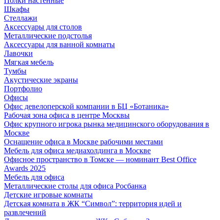
Полки настенные
Шкафы
Стеллажи
Аксессуары для столов
Металлические подстолья
Аксессуары для ванной комнаты
Лавочки
Мягкая мебель
Тумбы
Акустические экраны
Портфолио
Офисы
Офис девелоперской компании в БЦ «Ботаника»
Рабочая зона офиса в центре Москвы
Офис крупного игрока рынка медицинского оборудования в
Москве
Оснащение офиса в Москве рабочими местами
Мебель для офиса медиахолдинга в Москве
Офисное пространство в Томске — номинант Best Office
Awards 2025
Мебель для офиса
Металлические столы для офиса Росбанка
Детские игровые комнаты
Детская комната в ЖК “Символ”: территория идей и
развлечений