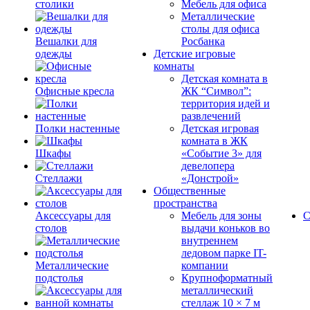
столики
Мебель для офиса
Металлические
столы для офиса
Вешалки для
Росбанка
одежды
Детские игровые
комнаты
Детская комната в
Офисные кресла
ЖК “Символ”:
территория идей и
развлечений
Полки настенные
Детская игровая
комната в ЖК
Шкафы
«Событие 3» для
девелопера
Стеллажи
«Донстрой»
Общественные
пространства
Аксессуары для
Мебель для зоны
С
столов
выдачи коньков во
внутреннем
ледовом парке IT-
Металлические
компании
подстолья
Крупноформатный
металлический
стеллаж 10 × 7 м