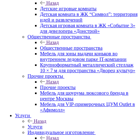
Назад
Детские игровые комнаты
Детская комната в ЖК “Символ”: территория
идей и развлечений
Детская игровая комната в ЖК «Событие 3»
для девелопера «Донстрой»
Общественные пространства
Назад
Общественные пространства
Мебель для зоны выдачи коньков во
внутреннем ледовом парке IT-компании
Крупноформатный металлический стеллаж
10 × 7 м для пространства «Дворец культур»
Прочие проекты
Назад
Прочие проекты
Мебель для шоурума люксового бренда в
центре Москвы
Мебель для VIP-примерочных ЦУМ Outlet в
«Афимолл»
Услуги
Назад
Услуги
Индивидуальное изготовление
Назад