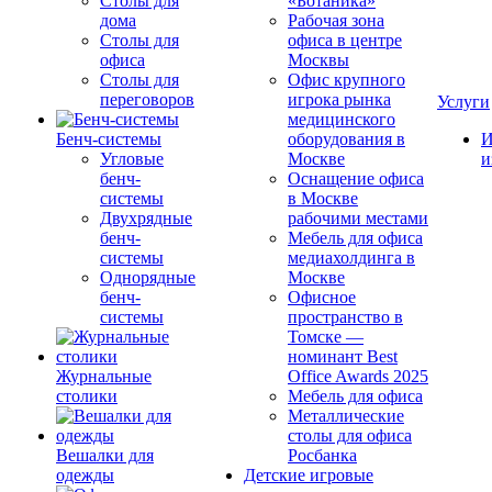
Столы для
«Ботаника»
дома
Рабочая зона
Столы для
офиса в центре
офиса
Москвы
Столы для
Офис крупного
переговоров
игрока рынка
Услуги
медицинского
Бенч-системы
оборудования в
И
Угловые
Москве
и
бенч-
Оснащение офиса
системы
в Москве
Двухрядные
рабочими местами
бенч-
Мебель для офиса
системы
медиахолдинга в
Однорядные
Москве
бенч-
Офисное
системы
пространство в
Томске —
номинант Best
Журнальные
Office Awards 2025
столики
Мебель для офиса
Металлические
столы для офиса
Вешалки для
Росбанка
одежды
Детские игровые