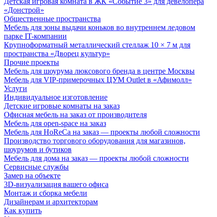
Детская игровая комната в ЖК «Событие 3» для девелопера
«Донстрой»
Общественные пространства
Мебель для зоны выдачи коньков во внутреннем ледовом
парке IT-компании
Крупноформатный металлический стеллаж 10 × 7 м для
пространства «Дворец культур»
Прочие проекты
Мебель для шоурума люксового бренда в центре Москвы
Мебель для VIP-примерочных ЦУМ Outlet в «Афимолл»
Услуги
Индивидуальное изготовление
Детские игровые комнаты на заказ
Офисная мебель на заказ от производителя
Мебель для open-space на заказ
Мебель для HoReCa на заказ — проекты любой сложности
Производство торгового оборудования для магазинов,
шоурумов и бутиков
Мебель для дома на заказ — проекты любой сложности
Сервисные службы
Замер на объекте
3D-визуализация вашего офиса
Монтаж и сборка мебели
Дизайнерам и архитекторам
Как купить