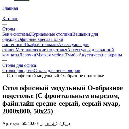
Главная
—
Каталог
—
Столы
Бенч-системы
Журнальные столики
Вешалки для
одежды
Офисные кресла
Полки
настенные
Шкафы
Стеллажи
Аксессуары для
столов
Металлические подстолья
Аксессуары для ванной
комнаты
Лавочки
Мягкая мебель
Тумбы
Акустические экраны
—
Столы для офиса
Столы для дома
Столы для переговоров
—
Стол офисный модульный О-образное подстолье
Стол офисный модульный О-образное
подстолье (С фронтальным вырезом,
файнлайн средне-серый, серый муар,
2000x800, 50x25)
Артикул:
60.40.001_5_jj_g_52_0_o