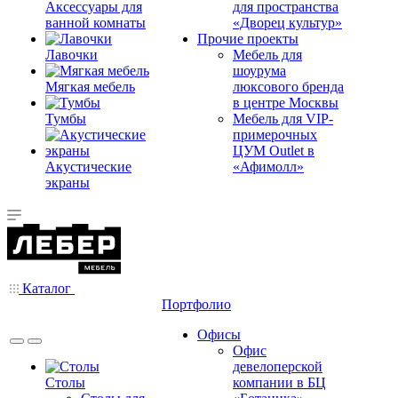
Аксессуары для
для пространства
ванной комнаты
«Дворец культур»
Прочие проекты
Лавочки
Мебель для
шоурума
Мягкая мебель
люксового бренда
в центре Москвы
Тумбы
Мебель для VIP-
примерочных
ЦУМ Outlet в
Акустические
«Афимолл»
экраны
Каталог
Портфолио
Офисы
Офис
девелоперской
Столы
компании в БЦ