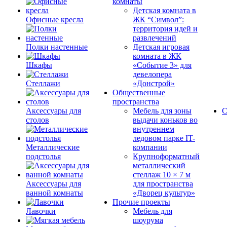
комнаты
Детская комната в
Офисные кресла
ЖК “Символ”:
территория идей и
развлечений
Полки настенные
Детская игровая
комната в ЖК
Шкафы
«Событие 3» для
девелопера
Стеллажи
«Донстрой»
Общественные
пространства
Аксессуары для
Мебель для зоны
С
столов
выдачи коньков во
внутреннем
ледовом парке IT-
Металлические
компании
подстолья
Крупноформатный
металлический
стеллаж 10 × 7 м
Аксессуары для
для пространства
ванной комнаты
«Дворец культур»
Прочие проекты
Лавочки
Мебель для
шоурума