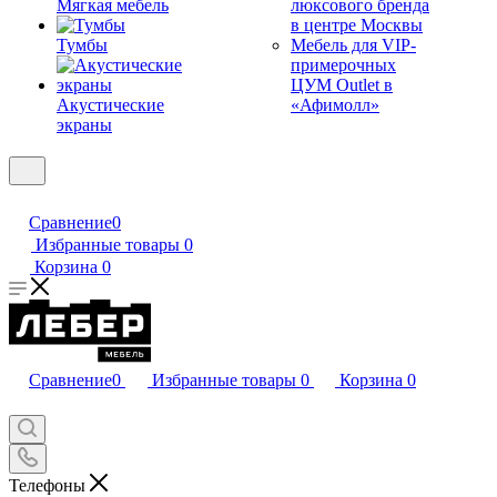
Мягкая мебель
люксового бренда
в центре Москвы
Тумбы
Мебель для VIP-
примерочных
ЦУМ Outlet в
Акустические
«Афимолл»
экраны
Сравнение
0
Избранные товары
0
Корзина
0
Сравнение
0
Избранные товары
0
Корзина
0
Телефоны