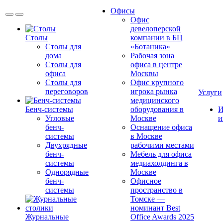
Офисы
Офис
девелоперской
Столы
компании в БЦ
Столы для
«Ботаника»
дома
Рабочая зона
Столы для
офиса в центре
офиса
Москвы
Столы для
Офис крупного
переговоров
игрока рынка
Услуги
медицинского
Бенч-системы
оборудования в
И
Угловые
Москве
и
бенч-
Оснащение офиса
системы
в Москве
Двухрядные
рабочими местами
бенч-
Мебель для офиса
системы
медиахолдинга в
Однорядные
Москве
бенч-
Офисное
системы
пространство в
Томске —
номинант Best
Журнальные
Office Awards 2025