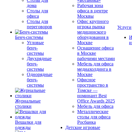
Столы для
«Ботаника»
дома
Рабочая зона
Столы для
офиса в центре
офиса
Москвы
Столы для
Офис крупного
переговоров
игрока рынка
Услуги
медицинского
Бенч-системы
оборудования в
И
Угловые
Москве
и
бенч-
Оснащение офиса
системы
в Москве
Двухрядные
рабочими местами
бенч-
Мебель для офиса
системы
медиахолдинга в
Однорядные
Москве
бенч-
Офисное
системы
пространство в
Томске —
номинант Best
Журнальные
Office Awards 2025
столики
Мебель для офиса
Металлические
столы для офиса
Вешалки для
Росбанка
одежды
Детские игровые