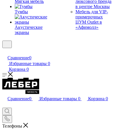
Мягкая мебель
люксового бренда
в центре Москвы
Тумбы
Мебель для VIP-
примерочных
ЦУМ Outlet в
Акустические
«Афимолл»
экраны
Сравнение
0
Избранные товары
0
Корзина
0
Сравнение
0
Избранные товары
0
Корзина
0
Телефоны