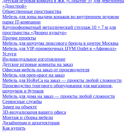
Детская игровая комната в ЖК «Событие 3» для девелопера
«Донстрой»
Общественные пространства
Мебель для зоны выдачи коньков во внутреннем ледовом
парке IT-компании
Крупноформатный металлический стеллаж 10 × 7 м для
пространства «Дворец культур»
Прочие проекты
Мебель для шоурума люксового бренда в центре Москвы
Мебель для VIP-примерочных ЦУМ Outlet в «Афимолл»
Услуги
Индивидуальное изготовление
Детские игровые комнаты на заказ
Офисная мебель на заказ от производителя
Мебель для open-space на заказ
Мебель для HoReCa на заказ — проекты любой сложности
Производство торгового оборудования для магазинов,
шоурумов и бутиков
Мебель для дома на заказ — проекты любой сложности
Сервисные службы
Замер на объекте
3D-визуализация вашего офиса
Монтаж и сборка мебели
Дизайнерам и архитекторам
Как купить