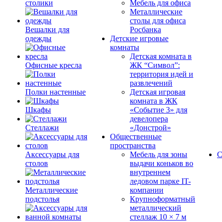
столики
Мебель для офиса
Металлические
столы для офиса
Вешалки для
Росбанка
одежды
Детские игровые
комнаты
Детская комната в
Офисные кресла
ЖК “Символ”:
территория идей и
развлечений
Полки настенные
Детская игровая
комната в ЖК
Шкафы
«Событие 3» для
девелопера
Стеллажи
«Донстрой»
Общественные
пространства
Аксессуары для
Мебель для зоны
С
столов
выдачи коньков во
внутреннем
ледовом парке IT-
Металлические
компании
подстолья
Крупноформатный
металлический
стеллаж 10 × 7 м