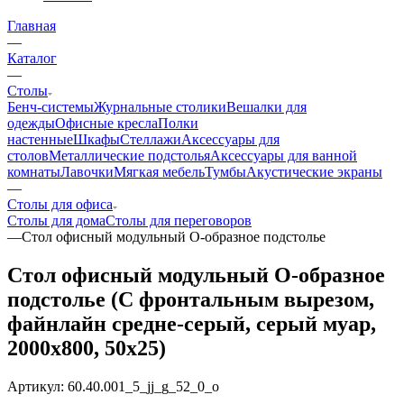
Главная
—
Каталог
—
Столы
Бенч-системы
Журнальные столики
Вешалки для
одежды
Офисные кресла
Полки
настенные
Шкафы
Стеллажи
Аксессуары для
столов
Металлические подстолья
Аксессуары для ванной
комнаты
Лавочки
Мягкая мебель
Тумбы
Акустические экраны
—
Столы для офиса
Столы для дома
Столы для переговоров
—
Стол офисный модульный О-образное подстолье
Стол офисный модульный О-образное
подстолье (С фронтальным вырезом,
файнлайн средне-серый, серый муар,
2000x800, 50x25)
Артикул:
60.40.001_5_jj_g_52_0_o