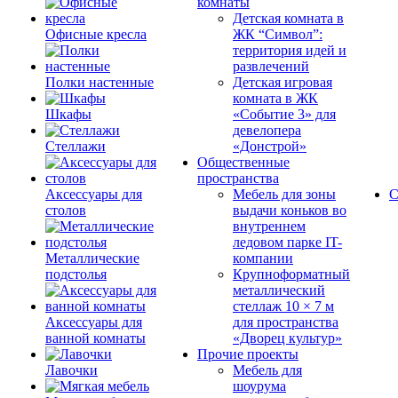
комнаты
Детская комната в
Офисные кресла
ЖК “Символ”:
территория идей и
развлечений
Полки настенные
Детская игровая
комната в ЖК
Шкафы
«Событие 3» для
девелопера
Стеллажи
«Донстрой»
Общественные
пространства
Аксессуары для
Мебель для зоны
С
столов
выдачи коньков во
внутреннем
ледовом парке IT-
Металлические
компании
подстолья
Крупноформатный
металлический
стеллаж 10 × 7 м
Аксессуары для
для пространства
ванной комнаты
«Дворец культур»
Прочие проекты
Лавочки
Мебель для
шоурума