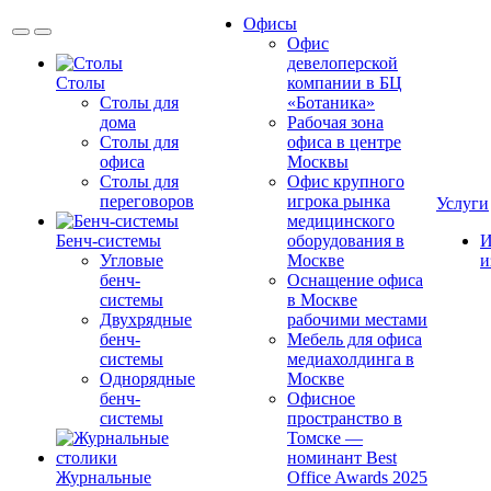
Офисы
Офис
девелоперской
Столы
компании в БЦ
Столы для
«Ботаника»
дома
Рабочая зона
Столы для
офиса в центре
офиса
Москвы
Столы для
Офис крупного
переговоров
игрока рынка
Услуги
медицинского
Бенч-системы
оборудования в
И
Угловые
Москве
и
бенч-
Оснащение офиса
системы
в Москве
Двухрядные
рабочими местами
бенч-
Мебель для офиса
системы
медиахолдинга в
Однорядные
Москве
бенч-
Офисное
системы
пространство в
Томске —
номинант Best
Журнальные
Office Awards 2025