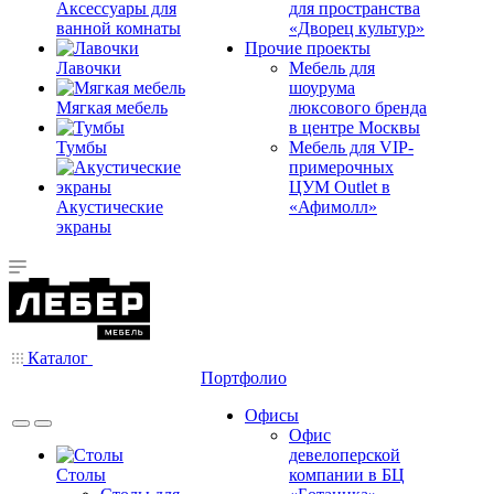
Аксессуары для
для пространства
ванной комнаты
«Дворец культур»
Прочие проекты
Лавочки
Мебель для
шоурума
Мягкая мебель
люксового бренда
в центре Москвы
Тумбы
Мебель для VIP-
примерочных
ЦУМ Outlet в
Акустические
«Афимолл»
экраны
Каталог
Портфолио
Офисы
Офис
девелоперской
Столы
компании в БЦ