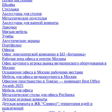
Полки настенные
Шкафы
Стеллажи
Аксессуары для столов
Металлические подстолья
Аксессуары для ванной комнаты
Лавочки
Мягкая мебель
Тумбы
Акустические экраны
Портфолио
Офисы
Офис девелоперской компании в БЦ «Ботаника»
Рабочая зона офиса в центре Москвы
Офис крупного игрока рынка медицинского оборудования в
Москве
Оснащение офиса в Москве рабочими местами
Мебель для офиса медиахолдинга в Москве
Офисное пространство в Томске — номинант Best Office
Awards 2025
Мебель для офиса
Металлические столы для офиса Росбанка
Детские игровые комнаты
Детская комната в ЖК “Символ”: территория идей и
развлечений