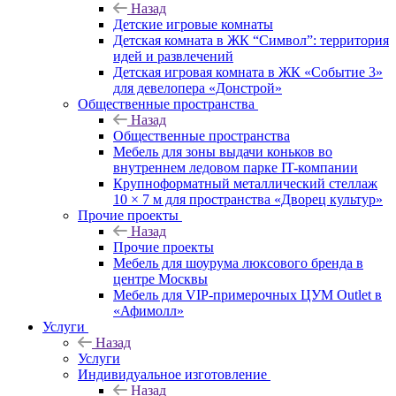
Назад
Детские игровые комнаты
Детская комната в ЖК “Символ”: территория
идей и развлечений
Детская игровая комната в ЖК «Событие 3»
для девелопера «Донстрой»
Общественные пространства
Назад
Общественные пространства
Мебель для зоны выдачи коньков во
внутреннем ледовом парке IT-компании
Крупноформатный металлический стеллаж
10 × 7 м для пространства «Дворец культур»
Прочие проекты
Назад
Прочие проекты
Мебель для шоурума люксового бренда в
центре Москвы
Мебель для VIP-примерочных ЦУМ Outlet в
«Афимолл»
Услуги
Назад
Услуги
Индивидуальное изготовление
Назад