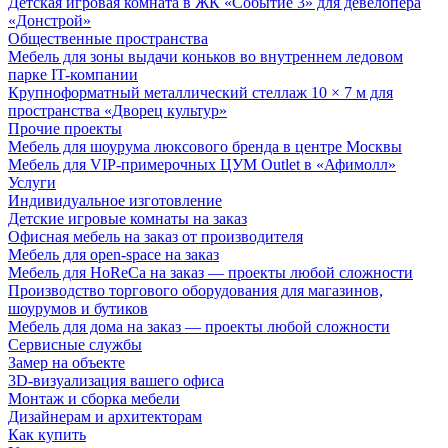
Детская игровая комната в ЖК «Событие 3» для девелопера
«Донстрой»
Общественные пространства
Мебель для зоны выдачи коньков во внутреннем ледовом
парке IT-компании
Крупноформатный металлический стеллаж 10 × 7 м для
пространства «Дворец культур»
Прочие проекты
Мебель для шоурума люксового бренда в центре Москвы
Мебель для VIP-примерочных ЦУМ Outlet в «Афимолл»
Услуги
Индивидуальное изготовление
Детские игровые комнаты на заказ
Офисная мебель на заказ от производителя
Мебель для open-space на заказ
Мебель для HoReCa на заказ — проекты любой сложности
Производство торгового оборудования для магазинов,
шоурумов и бутиков
Мебель для дома на заказ — проекты любой сложности
Сервисные службы
Замер на объекте
3D-визуализация вашего офиса
Монтаж и сборка мебели
Дизайнерам и архитекторам
Как купить