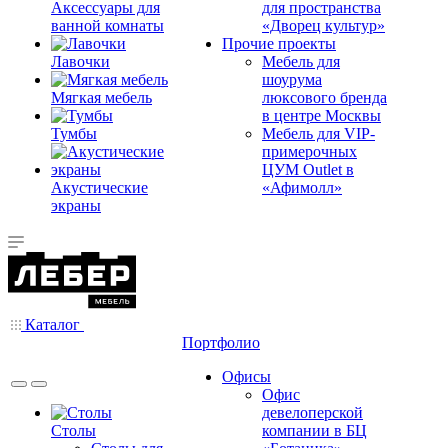
Аксессуары для
для пространства
ванной комнаты
«Дворец культур»
Прочие проекты
Лавочки
Мебель для
шоурума
Мягкая мебель
люксового бренда
в центре Москвы
Тумбы
Мебель для VIP-
примерочных
ЦУМ Outlet в
Акустические
«Афимолл»
экраны
Каталог
Портфолио
Офисы
Офис
девелоперской
Столы
компании в БЦ