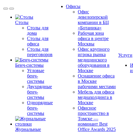
Офисы
Офис
девелоперской
Столы
компании в БЦ
Столы для
«Ботаника»
дома
Рабочая зона
Столы для
офиса в центре
офиса
Москвы
Столы для
Офис крупного
переговоров
игрока рынка
Услуги
медицинского
Бенч-системы
оборудования в
И
Угловые
Москве
и
бенч-
Оснащение офиса
системы
в Москве
Двухрядные
рабочими местами
бенч-
Мебель для офиса
системы
медиахолдинга в
Однорядные
Москве
бенч-
Офисное
системы
пространство в
Томске —
номинант Best
Журнальные
Office Awards 2025