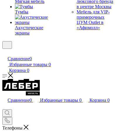
Мягкая мебель
люксового бренда
в центре Москвы
Тумбы
Мебель для VIP-
примерочных
ЦУМ Outlet в
Акустические
«Афимолл»
экраны
Сравнение
0
Избранные товары
0
Корзина
0
Сравнение
0
Избранные товары
0
Корзина
0
Телефоны