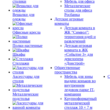
столики
Мебель для офиса
Металлические
столы для офиса
Вешалки для
Росбанка
одежды
Детские игровые
комнаты
Детская комната в
Офисные кресла
ЖК “Символ”:
территория идей и
развлечений
Полки настенные
Детская игровая
комната в ЖК
Шкафы
«Событие 3» для
девелопера
Стеллажи
«Донстрой»
Общественные
пространства
Аксессуары для
Мебель для зоны
С
столов
выдачи коньков во
внутреннем
ледовом парке IT-
Металлические
компании
подстолья
Крупноформатный
металлический
стеллаж 10 × 7 м