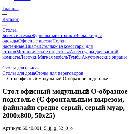
Главная
—
Каталог
—
Столы
Бенч-системы
Журнальные столики
Вешалки для
одежды
Офисные кресла
Полки
настенные
Шкафы
Стеллажи
Аксессуары для
столов
Металлические подстолья
Аксессуары для ванной
комнаты
Лавочки
Мягкая мебель
Тумбы
Акустические экраны
—
Столы для офиса
Столы для дома
Столы для переговоров
—
Стол офисный модульный О-образное подстолье
Стол офисный модульный О-образное
подстолье (С фронтальным вырезом,
файнлайн средне-серый, серый муар,
2000x800, 50x25)
Артикул:
60.40.001_5_jj_g_52_0_o