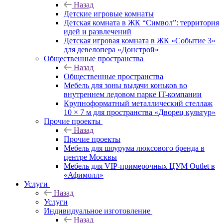
Назад
Детские игровые комнаты
Детская комната в ЖК “Символ”: территория
идей и развлечений
Детская игровая комната в ЖК «Событие 3»
для девелопера «Донстрой»
Общественные пространства
Назад
Общественные пространства
Мебель для зоны выдачи коньков во
внутреннем ледовом парке IT-компании
Крупноформатный металлический стеллаж
10 × 7 м для пространства «Дворец культур»
Прочие проекты
Назад
Прочие проекты
Мебель для шоурума люксового бренда в
центре Москвы
Мебель для VIP-примерочных ЦУМ Outlet в
«Афимолл»
Услуги
Назад
Услуги
Индивидуальное изготовление
Назад