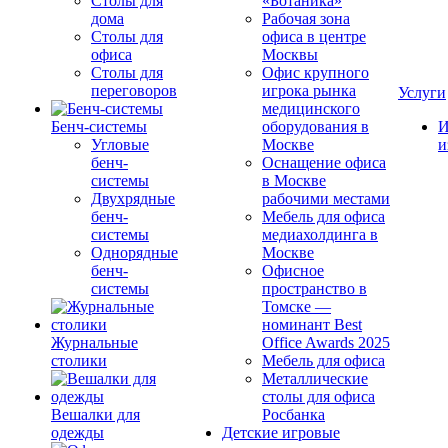
Столы для
«Ботаника»
дома
Рабочая зона
Столы для
офиса в центре
офиса
Москвы
Столы для
Офис крупного
переговоров
игрока рынка
Услуги
медицинского
Бенч-системы
оборудования в
И
Угловые
Москве
и
бенч-
Оснащение офиса
системы
в Москве
Двухрядные
рабочими местами
бенч-
Мебель для офиса
системы
медиахолдинга в
Однорядные
Москве
бенч-
Офисное
системы
пространство в
Томске —
номинант Best
Журнальные
Office Awards 2025
столики
Мебель для офиса
Металлические
столы для офиса
Вешалки для
Росбанка
одежды
Детские игровые