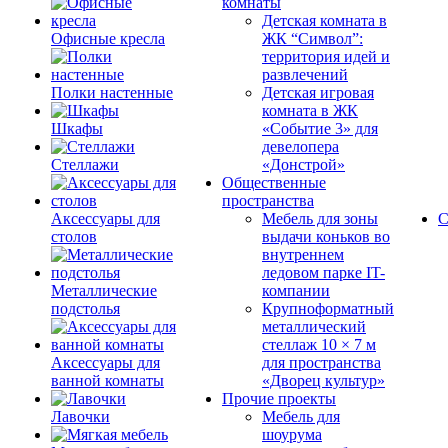
комнаты
Детская комната в
Офисные кресла
ЖК “Символ”:
территория идей и
развлечений
Полки настенные
Детская игровая
комната в ЖК
Шкафы
«Событие 3» для
девелопера
Стеллажи
«Донстрой»
Общественные
пространства
Аксессуары для
Мебель для зоны
С
столов
выдачи коньков во
внутреннем
ледовом парке IT-
Металлические
компании
подстолья
Крупноформатный
металлический
стеллаж 10 × 7 м
Аксессуары для
для пространства
ванной комнаты
«Дворец культур»
Прочие проекты
Лавочки
Мебель для
шоурума