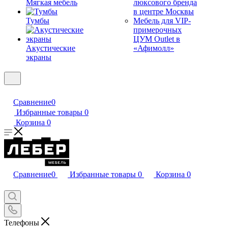
Мягкая мебель
люксового бренда
в центре Москвы
Тумбы
Мебель для VIP-
примерочных
ЦУМ Outlet в
Акустические
«Афимолл»
экраны
Сравнение
0
Избранные товары
0
Корзина
0
Сравнение
0
Избранные товары
0
Корзина
0
Телефоны