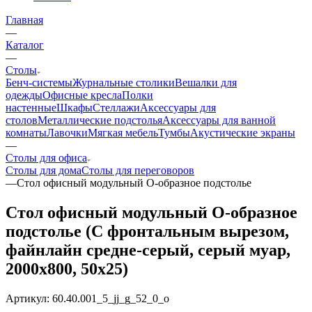
Главная
—
Каталог
—
Столы
Бенч-системы
Журнальные столики
Вешалки для
одежды
Офисные кресла
Полки
настенные
Шкафы
Стеллажи
Аксессуары для
столов
Металлические подстолья
Аксессуары для ванной
комнаты
Лавочки
Мягкая мебель
Тумбы
Акустические экраны
—
Столы для офиса
Столы для дома
Столы для переговоров
—
Стол офисный модульный О-образное подстолье
Стол офисный модульный О-образное
подстолье (С фронтальным вырезом,
файнлайн средне-серый, серый муар,
2000x800, 50x25)
Артикул:
60.40.001_5_jj_g_52_0_o