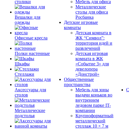
столики
Мебель для офиса
Металлические
столы для офиса
Вешалки для
Росбанка
одежды
Детские игровые
комнаты
Детская комната в
Офисные кресла
ЖК “Символ”:
территория идей и
развлечений
Полки настенные
Детская игровая
комната в ЖК
Шкафы
«Событие 3» для
девелопера
Стеллажи
«Донстрой»
Общественные
пространства
Аксессуары для
Мебель для зоны
С
столов
выдачи коньков во
внутреннем
ледовом парке IT-
Металлические
компании
подстолья
Крупноформатный
металлический
стеллаж 10 × 7 м