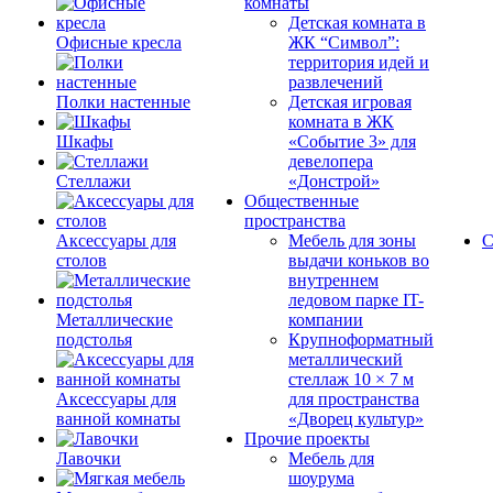
комнаты
Детская комната в
Офисные кресла
ЖК “Символ”:
территория идей и
развлечений
Полки настенные
Детская игровая
комната в ЖК
Шкафы
«Событие 3» для
девелопера
Стеллажи
«Донстрой»
Общественные
пространства
Аксессуары для
Мебель для зоны
С
столов
выдачи коньков во
внутреннем
ледовом парке IT-
Металлические
компании
подстолья
Крупноформатный
металлический
стеллаж 10 × 7 м
Аксессуары для
для пространства
ванной комнаты
«Дворец культур»
Прочие проекты
Лавочки
Мебель для
шоурума