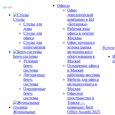
Офисы
Офис
девелоперской
Столы
компании в БЦ
Столы для
«Ботаника»
дома
Рабочая зона
Столы для
офиса в центре
офиса
Москвы
Столы для
Офис крупного
переговоров
игрока рынка
Услуги
медицинского
Бенч-системы
оборудования в
И
Угловые
Москве
и
бенч-
Оснащение офиса
системы
в Москве
Двухрядные
рабочими местами
бенч-
Мебель для офиса
системы
медиахолдинга в
Однорядные
Москве
бенч-
Офисное
системы
пространство в
Томске —
номинант Best
Журнальные
Office Awards 2025