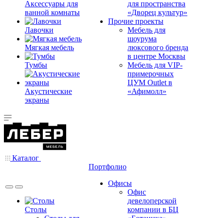
Аксессуары для
для пространства
ванной комнаты
«Дворец культур»
Прочие проекты
Лавочки
Мебель для
шоурума
Мягкая мебель
люксового бренда
в центре Москвы
Тумбы
Мебель для VIP-
примерочных
ЦУМ Outlet в
Акустические
«Афимолл»
экраны
Каталог
Портфолио
Офисы
Офис
девелоперской
Столы
компании в БЦ