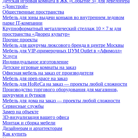
Детская игровая комната в ЖК «Событие 3» для девелопера
«Донстрой»
Общественные пространства
Мебель для зоны выдачи коньков во внутреннем ледовом
парке IT-компании
Крупноформатный металлический стеллаж 10 × 7 м для
пространства «Дворец культур»
Прочие проекты
Мебель для шоурума люксового бренда в центре Москвы
Мебель для VIP-примерочных ЦУМ Outlet в «Афимолл»
Услуги
Индивидуальное изготовление
Детские игровые комнаты на заказ
Офисная мебель на заказ от производителя
Мебель для open-space на заказ
Мебель для HoReCa на заказ — проекты любой сложности
Производство торгового оборудования для магазинов,
шоурумов и бутиков
Мебель для дома на заказ — проекты любой сложности
Сервисные службы
Замер на объекте
3D-визуализация вашего офиса
Монтаж и сборка мебели
Дизайнерам и архитекторам
Как купить