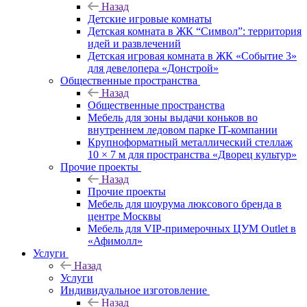
Назад
Детские игровые комнаты
Детская комната в ЖК “Символ”: территория
идей и развлечений
Детская игровая комната в ЖК «Событие 3»
для девелопера «Донстрой»
Общественные пространства
Назад
Общественные пространства
Мебель для зоны выдачи коньков во
внутреннем ледовом парке IT-компании
Крупноформатный металлический стеллаж
10 × 7 м для пространства «Дворец культур»
Прочие проекты
Назад
Прочие проекты
Мебель для шоурума люксового бренда в
центре Москвы
Мебель для VIP-примерочных ЦУМ Outlet в
«Афимолл»
Услуги
Назад
Услуги
Индивидуальное изготовление
Назад