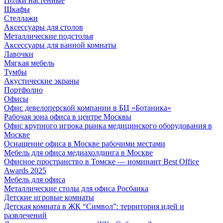
Полки настенные
Шкафы
Стеллажи
Аксессуары для столов
Металлические подстолья
Аксессуары для ванной комнаты
Лавочки
Мягкая мебель
Тумбы
Акустические экраны
Портфолио
Офисы
Офис девелоперской компании в БЦ «Ботаника»
Рабочая зона офиса в центре Москвы
Офис крупного игрока рынка медицинского оборудования в
Москве
Оснащение офиса в Москве рабочими местами
Мебель для офиса медиахолдинга в Москве
Офисное пространство в Томске — номинант Best Office
Awards 2025
Мебель для офиса
Металлические столы для офиса Росбанка
Детские игровые комнаты
Детская комната в ЖК “Символ”: территория идей и
развлечений