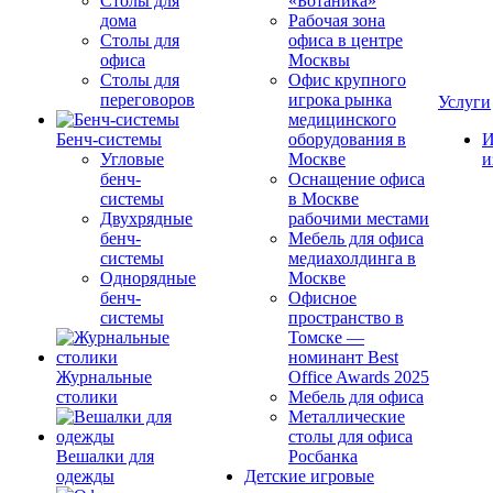
Столы для
«Ботаника»
дома
Рабочая зона
Столы для
офиса в центре
офиса
Москвы
Столы для
Офис крупного
переговоров
игрока рынка
Услуги
медицинского
Бенч-системы
оборудования в
И
Угловые
Москве
и
бенч-
Оснащение офиса
системы
в Москве
Двухрядные
рабочими местами
бенч-
Мебель для офиса
системы
медиахолдинга в
Однорядные
Москве
бенч-
Офисное
системы
пространство в
Томске —
номинант Best
Журнальные
Office Awards 2025
столики
Мебель для офиса
Металлические
столы для офиса
Вешалки для
Росбанка
одежды
Детские игровые