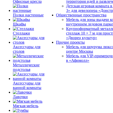
Офисные кресла
территория идей и развле
Детская игровая комната 
3» для девелопера «Донст
Полки настенные
Общественные пространства
Мебель для зоны выдачи к
Шкафы
внутреннем ледовом парке
Крупноформатный металл
Стеллажи
стеллаж 10 × 7 м для прос
«Дворец культур»
Прочие проекты
Аксессуары для
Мебель для шоурума люксо
столов
центре Москвы
Мебель для VIP-примероч
в «Афимолл»
Металлические
подстолья
Аксессуары для
ванной комнаты
Лавочки
Мягкая мебель