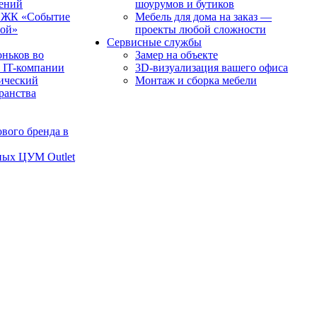
чений
шоурумов и бутиков
в ЖК «Событие
Мебель для дома на заказ —
рой»
проекты любой сложности
Сервисные службы
оньков во
Замер на объекте
 IT-компании
3D-визуализация вашего офиса
ический
Монтаж и сборка мебели
транства
вого бренда в
ных ЦУМ Outlet