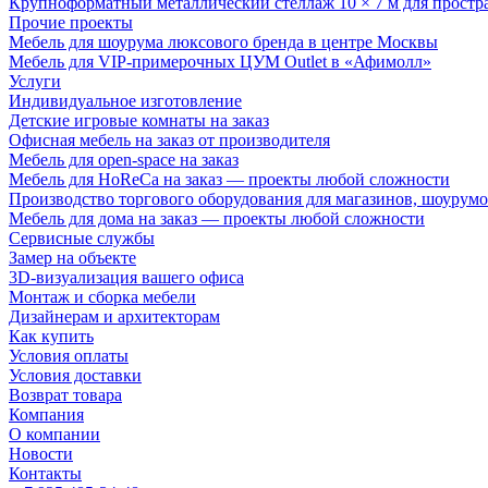
Крупноформатный металлический стеллаж 10 × 7 м для простр
Прочие проекты
Мебель для шоурума люксового бренда в центре Москвы
Мебель для VIP-примерочных ЦУМ Outlet в «Афимолл»
Услуги
Индивидуальное изготовление
Детские игровые комнаты на заказ
Офисная мебель на заказ от производителя
Мебель для open-space на заказ
Мебель для HoReCa на заказ — проекты любой сложности
Производство торгового оборудования для магазинов, шоурумо
Мебель для дома на заказ — проекты любой сложности
Сервисные службы
Замер на объекте
3D-визуализация вашего офиса
Монтаж и сборка мебели
Дизайнерам и архитекторам
Как купить
Условия оплаты
Условия доставки
Возврат товара
Компания
О компании
Новости
Контакты