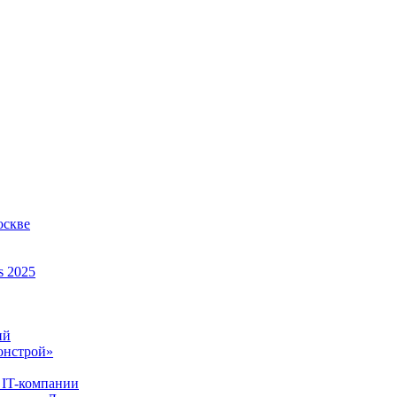
оскве
s 2025
ий
онстрой»
 IT-компании