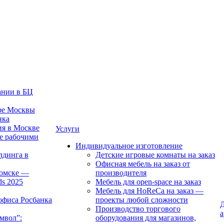
ании в БЦ
тре Москвы
нка
ия в Москве
Услуги
е рабочими
Индивидуальное изготовление
лдинга в
Детские игровые комнаты на заказ
Офисная мебель на заказ от
Томске —
производителя
ds 2025
Мебель для open-space на заказ
Мебель для HoReCa на заказ —
офиса Росбанка
проекты любой сложности
Д
Производство торгового
а
мвол”:
оборудования для магазинов,