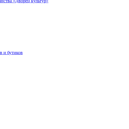
анства «Дворец культур»
в и бутиков