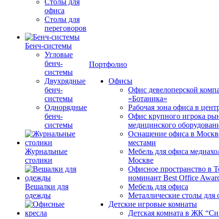
Столы для
офиса
Столы для
переговоров
Бенч-системы
Угловые
бенч-
Портфолио
системы
Двухрядные
Офисы
бенч-
Офис девелоперской комп
системы
«Ботаника»
Однорядные
Рабочая зона офиса в цен
бенч-
Офис крупного игрока ры
системы
медицинского оборудован
Оснащение офиса в Москв
местами
Журнальные
Мебель для офиса медиахо
столики
Москве
Офисное пространство в 
номинант Best Office Awar
Вешалки для
Мебель для офиса
одежды
Металлические столы для 
Детские игровые комнаты
Детская комната в ЖК “Си