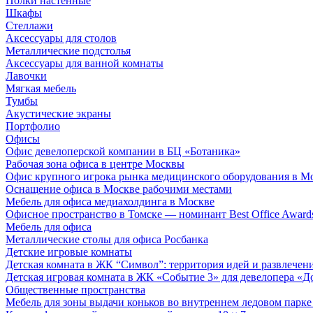
Полки настенные
Шкафы
Стеллажи
Аксессуары для столов
Металлические подстолья
Аксессуары для ванной комнаты
Лавочки
Мягкая мебель
Тумбы
Акустические экраны
Портфолио
Офисы
Офис девелоперской компании в БЦ «Ботаника»
Рабочая зона офиса в центре Москвы
Офис крупного игрока рынка медицинского оборудования в М
Оснащение офиса в Москве рабочими местами
Мебель для офиса медиахолдинга в Москве
Офисное пространство в Томске — номинант Best Office Award
Мебель для офиса
Металлические столы для офиса Росбанка
Детские игровые комнаты
Детская комната в ЖК “Символ”: территория идей и развлечен
Детская игровая комната в ЖК «Событие 3» для девелопера «Д
Общественные пространства
Мебель для зоны выдачи коньков во внутреннем ледовом парке