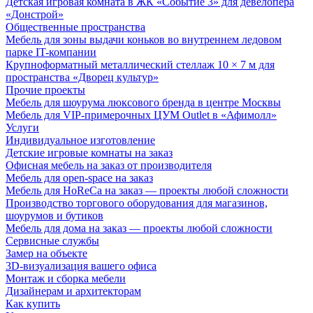
Детская игровая комната в ЖК «Событие 3» для девелопера
«Донстрой»
Общественные пространства
Мебель для зоны выдачи коньков во внутреннем ледовом
парке IT-компании
Крупноформатный металлический стеллаж 10 × 7 м для
пространства «Дворец культур»
Прочие проекты
Мебель для шоурума люксового бренда в центре Москвы
Мебель для VIP-примерочных ЦУМ Outlet в «Афимолл»
Услуги
Индивидуальное изготовление
Детские игровые комнаты на заказ
Офисная мебель на заказ от производителя
Мебель для open-space на заказ
Мебель для HoReCa на заказ — проекты любой сложности
Производство торгового оборудования для магазинов,
шоурумов и бутиков
Мебель для дома на заказ — проекты любой сложности
Сервисные службы
Замер на объекте
3D-визуализация вашего офиса
Монтаж и сборка мебели
Дизайнерам и архитекторам
Как купить