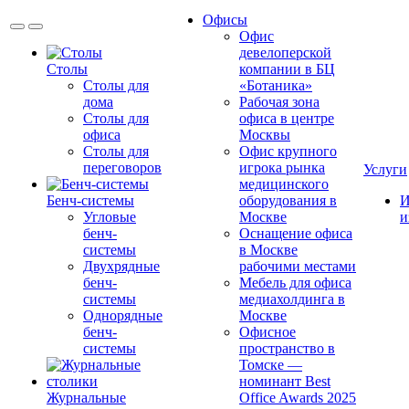
Офисы
Офис
девелоперской
Столы
компании в БЦ
Столы для
«Ботаника»
дома
Рабочая зона
Столы для
офиса в центре
офиса
Москвы
Столы для
Офис крупного
переговоров
игрока рынка
Услуги
медицинского
Бенч-системы
оборудования в
И
Угловые
Москве
и
бенч-
Оснащение офиса
системы
в Москве
Двухрядные
рабочими местами
бенч-
Мебель для офиса
системы
медиахолдинга в
Однорядные
Москве
бенч-
Офисное
системы
пространство в
Томске —
номинант Best
Журнальные
Office Awards 2025