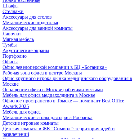
Полки настенные
Шкафы
Стеллажи
Аксессуары для столов
Металлические подстолья
Аксессуары для ванной комнаты
Лавочки
Мягкая мебель
Тумбы
Акустические экраны
Портфолио
Офисы
Офис девелоперской компании в БЦ «Ботаника»
Рабочая зона офиса в центре Москвы
Офис крупного игрока рынка медицинского оборудования в
Москве
Оснащение офиса в Москве рабочими местами
Мебель для офиса медиахолдинга в Москве
Офисное пространство в Томске — номинант Best Office
Awards 2025
Мебель для офиса
Металлические столы для офиса Росбанка
Детские игровые комнаты
Детская комната в ЖК “Символ”: территория идей и
развлечений