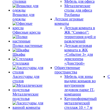
столики
Мебель для офиса
Металлические
столы для офиса
Вешалки для
Росбанка
одежды
Детские игровые
комнаты
Детская комната в
Офисные кресла
ЖК “Символ”:
территория идей и
развлечений
Полки настенные
Детская игровая
комната в ЖК
Шкафы
«Событие 3» для
девелопера
Стеллажи
«Донстрой»
Общественные
пространства
Аксессуары для
Мебель для зоны
С
столов
выдачи коньков во
внутреннем
ледовом парке IT-
Металлические
компании
подстолья
Крупноформатный
металлический
стеллаж 10 × 7 м