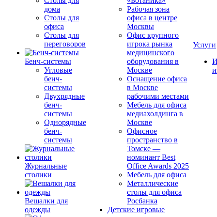
Столы для
«Ботаника»
дома
Рабочая зона
Столы для
офиса в центре
офиса
Москвы
Столы для
Офис крупного
переговоров
игрока рынка
Услуги
медицинского
Бенч-системы
оборудования в
И
Угловые
Москве
и
бенч-
Оснащение офиса
системы
в Москве
Двухрядные
рабочими местами
бенч-
Мебель для офиса
системы
медиахолдинга в
Однорядные
Москве
бенч-
Офисное
системы
пространство в
Томске —
номинант Best
Журнальные
Office Awards 2025
столики
Мебель для офиса
Металлические
столы для офиса
Вешалки для
Росбанка
одежды
Детские игровые