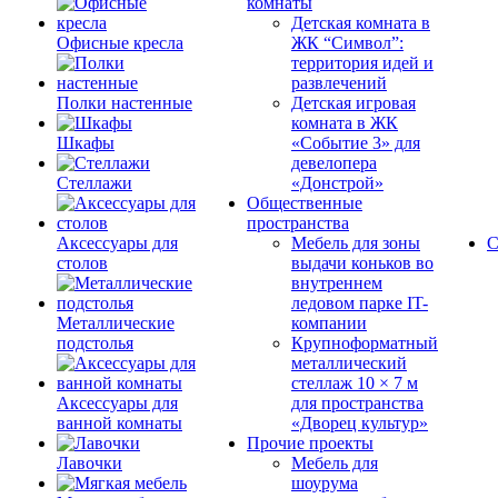
комнаты
Детская комната в
Офисные кресла
ЖК “Символ”:
территория идей и
развлечений
Полки настенные
Детская игровая
комната в ЖК
Шкафы
«Событие 3» для
девелопера
Стеллажи
«Донстрой»
Общественные
пространства
Аксессуары для
Мебель для зоны
С
столов
выдачи коньков во
внутреннем
ледовом парке IT-
Металлические
компании
подстолья
Крупноформатный
металлический
стеллаж 10 × 7 м
Аксессуары для
для пространства
ванной комнаты
«Дворец культур»
Прочие проекты
Лавочки
Мебель для
шоурума