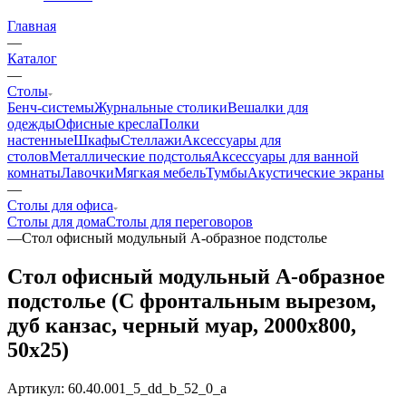
Главная
—
Каталог
—
Столы
Бенч-системы
Журнальные столики
Вешалки для
одежды
Офисные кресла
Полки
настенные
Шкафы
Стеллажи
Аксессуары для
столов
Металлические подстолья
Аксессуары для ванной
комнаты
Лавочки
Мягкая мебель
Тумбы
Акустические экраны
—
Столы для офиса
Столы для дома
Столы для переговоров
—
Стол офисный модульный А-образное подстолье
Стол офисный модульный А-образное
подстолье (С фронтальным вырезом,
дуб канзас, черный муар, 2000x800,
50x25)
Артикул:
60.40.001_5_dd_b_52_0_a