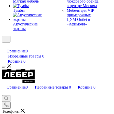
Мягкая мебель
люксового бренда
в центре Москвы
Тумбы
Мебель для VIP-
примерочных
ЦУМ Outlet в
Акустические
«Афимолл»
экраны
Сравнение
0
Избранные товары
0
Корзина
0
Сравнение
0
Избранные товары
0
Корзина
0
Телефоны