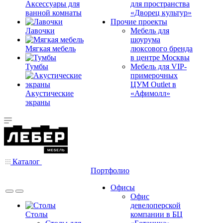
Аксессуары для
для пространства
ванной комнаты
«Дворец культур»
Прочие проекты
Лавочки
Мебель для
шоурума
Мягкая мебель
люксового бренда
в центре Москвы
Тумбы
Мебель для VIP-
примерочных
ЦУМ Outlet в
Акустические
«Афимолл»
экраны
Каталог
Портфолио
Офисы
Офис
девелоперской
Столы
компании в БЦ