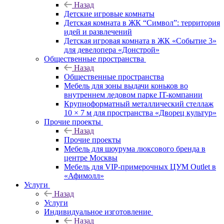
Назад
Детские игровые комнаты
Детская комната в ЖК “Символ”: территория
идей и развлечений
Детская игровая комната в ЖК «Событие 3»
для девелопера «Донстрой»
Общественные пространства
Назад
Общественные пространства
Мебель для зоны выдачи коньков во
внутреннем ледовом парке IT-компании
Крупноформатный металлический стеллаж
10 × 7 м для пространства «Дворец культур»
Прочие проекты
Назад
Прочие проекты
Мебель для шоурума люксового бренда в
центре Москвы
Мебель для VIP-примерочных ЦУМ Outlet в
«Афимолл»
Услуги
Назад
Услуги
Индивидуальное изготовление
Назад