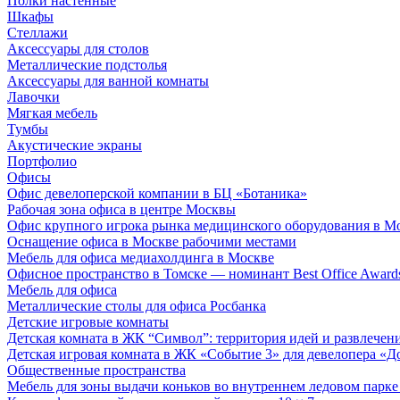
Полки настенные
Шкафы
Стеллажи
Аксессуары для столов
Металлические подстолья
Аксессуары для ванной комнаты
Лавочки
Мягкая мебель
Тумбы
Акустические экраны
Портфолио
Офисы
Офис девелоперской компании в БЦ «Ботаника»
Рабочая зона офиса в центре Москвы
Офис крупного игрока рынка медицинского оборудования в М
Оснащение офиса в Москве рабочими местами
Мебель для офиса медиахолдинга в Москве
Офисное пространство в Томске — номинант Best Office Award
Мебель для офиса
Металлические столы для офиса Росбанка
Детские игровые комнаты
Детская комната в ЖК “Символ”: территория идей и развлечен
Детская игровая комната в ЖК «Событие 3» для девелопера «Д
Общественные пространства
Мебель для зоны выдачи коньков во внутреннем ледовом парке