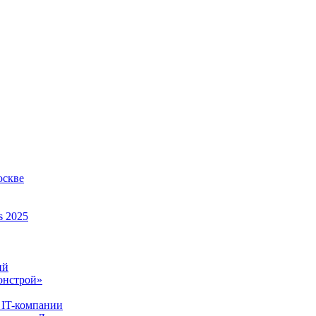
оскве
s 2025
ий
онстрой»
 IT-компании