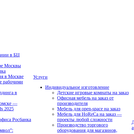
ании в БЦ
тре Москвы
нка
ия в Москве
Услуги
е рабочими
Индивидуальное изготовление
лдинга в
Детские игровые комнаты на заказ
Офисная мебель на заказ от
Томске —
производителя
ds 2025
Мебель для open-space на заказ
Мебель для HoReCa на заказ —
офиса Росбанка
проекты любой сложности
Д
Производство торгового
а
мвол”:
оборудования для магазинов,