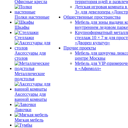
Офисные кресла
территория идей и развле
Детская игровая комната 
3» для девелопера «Донст
Полки настенные
Общественные пространства
Мебель для зоны выдачи к
Шкафы
внутреннем ледовом парке
Крупноформатный металл
Стеллажи
стеллаж 10 × 7 м для прос
«Дворец культур»
Прочие проекты
Аксессуары для
Мебель для шоурума люксо
столов
центре Москвы
Мебель для VIP-примероч
в «Афимолл»
Металлические
подстолья
Аксессуары для
ванной комнаты
Лавочки
Мягкая мебель