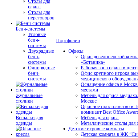
Столы для
офиса
Столы для
переговоров
Бенч-системы
Угловые
бенч-
Портфолио
системы
Двухрядные
Офисы
бенч-
Офис девелоперской комп
системы
«Ботаника»
Однорядные
Рабочая зона офиса в цен
бенч-
Офис крупного игрока ры
системы
медицинского оборудован
Оснащение офиса в Москв
местами
Журнальные
Мебель для офиса медиахо
столики
Москве
Офисное пространство в 
номинант Best Office Awar
Вешалки для
Мебель для офиса
одежды
Металлические столы для 
Детские игровые комнаты
Детская комната в ЖК “Си