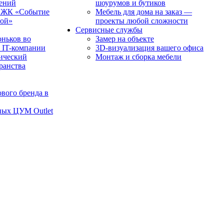
чений
шоурумов и бутиков
в ЖК «Событие
Мебель для дома на заказ —
рой»
проекты любой сложности
Сервисные службы
оньков во
Замер на объекте
 IT-компании
3D-визуализация вашего офиса
ический
Монтаж и сборка мебели
транства
вого бренда в
ных ЦУМ Outlet