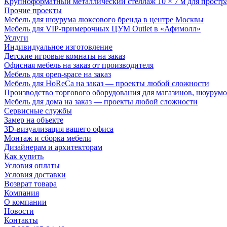
Крупноформатный металлический стеллаж 10 × 7 м для простр
Прочие проекты
Мебель для шоурума люксового бренда в центре Москвы
Мебель для VIP-примерочных ЦУМ Outlet в «Афимолл»
Услуги
Индивидуальное изготовление
Детские игровые комнаты на заказ
Офисная мебель на заказ от производителя
Мебель для open-space на заказ
Мебель для HoReCa на заказ — проекты любой сложности
Производство торгового оборудования для магазинов, шоурумо
Мебель для дома на заказ — проекты любой сложности
Сервисные службы
Замер на объекте
3D-визуализация вашего офиса
Монтаж и сборка мебели
Дизайнерам и архитекторам
Как купить
Условия оплаты
Условия доставки
Возврат товара
Компания
О компании
Новости
Контакты