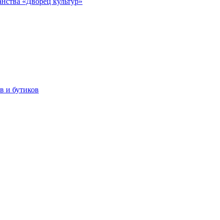
анства «Дворец культур»
в и бутиков