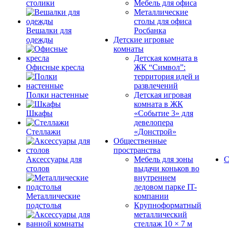
столики
Мебель для офиса
Металлические
столы для офиса
Вешалки для
Росбанка
одежды
Детские игровые
комнаты
Детская комната в
Офисные кресла
ЖК “Символ”:
территория идей и
развлечений
Полки настенные
Детская игровая
комната в ЖК
Шкафы
«Событие 3» для
девелопера
Стеллажи
«Донстрой»
Общественные
пространства
Аксессуары для
Мебель для зоны
С
столов
выдачи коньков во
внутреннем
ледовом парке IT-
Металлические
компании
подстолья
Крупноформатный
металлический
стеллаж 10 × 7 м