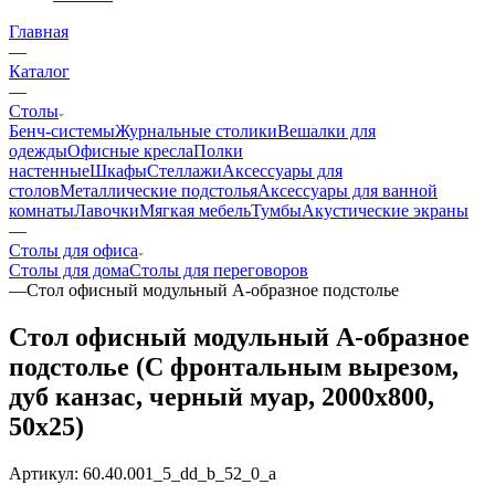
Главная
—
Каталог
—
Столы
Бенч-системы
Журнальные столики
Вешалки для
одежды
Офисные кресла
Полки
настенные
Шкафы
Стеллажи
Аксессуары для
столов
Металлические подстолья
Аксессуары для ванной
комнаты
Лавочки
Мягкая мебель
Тумбы
Акустические экраны
—
Столы для офиса
Столы для дома
Столы для переговоров
—
Стол офисный модульный А-образное подстолье
Стол офисный модульный А-образное
подстолье (С фронтальным вырезом,
дуб канзас, черный муар, 2000x800,
50x25)
Артикул:
60.40.001_5_dd_b_52_0_a