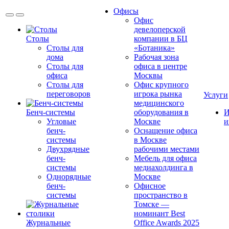
Офисы
Офис
девелоперской
Столы
компании в БЦ
Столы для
«Ботаника»
дома
Рабочая зона
Столы для
офиса в центре
офиса
Москвы
Столы для
Офис крупного
переговоров
игрока рынка
Услуги
медицинского
Бенч-системы
оборудования в
И
Угловые
Москве
и
бенч-
Оснащение офиса
системы
в Москве
Двухрядные
рабочими местами
бенч-
Мебель для офиса
системы
медиахолдинга в
Однорядные
Москве
бенч-
Офисное
системы
пространство в
Томске —
номинант Best
Журнальные
Office Awards 2025