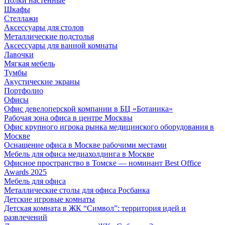
Полки настенные
Шкафы
Стеллажи
Аксессуары для столов
Металлические подстолья
Аксессуары для ванной комнаты
Лавочки
Мягкая мебель
Тумбы
Акустические экраны
Портфолио
Офисы
Офис девелоперской компании в БЦ «Ботаника»
Рабочая зона офиса в центре Москвы
Офис крупного игрока рынка медицинского оборудования в
Москве
Оснащение офиса в Москве рабочими местами
Мебель для офиса медиахолдинга в Москве
Офисное пространство в Томске — номинант Best Office
Awards 2025
Мебель для офиса
Металлические столы для офиса Росбанка
Детские игровые комнаты
Детская комната в ЖК “Символ”: территория идей и
развлечений