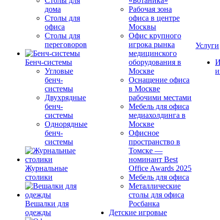
Столы для
«Ботаника»
дома
Рабочая зона
Столы для
офиса в центре
офиса
Москвы
Столы для
Офис крупного
переговоров
игрока рынка
Услуги
медицинского
Бенч-системы
оборудования в
И
Угловые
Москве
и
бенч-
Оснащение офиса
системы
в Москве
Двухрядные
рабочими местами
бенч-
Мебель для офиса
системы
медиахолдинга в
Однорядные
Москве
бенч-
Офисное
системы
пространство в
Томске —
номинант Best
Журнальные
Office Awards 2025
столики
Мебель для офиса
Металлические
столы для офиса
Вешалки для
Росбанка
одежды
Детские игровые