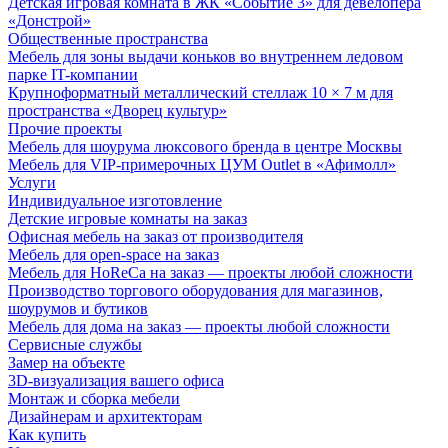
Детская игровая комната в ЖК «Событие 3» для девелопера
«Донстрой»
Общественные пространства
Мебель для зоны выдачи коньков во внутреннем ледовом
парке IT-компании
Крупноформатный металлический стеллаж 10 × 7 м для
пространства «Дворец культур»
Прочие проекты
Мебель для шоурума люксового бренда в центре Москвы
Мебель для VIP-примерочных ЦУМ Outlet в «Афимолл»
Услуги
Индивидуальное изготовление
Детские игровые комнаты на заказ
Офисная мебель на заказ от производителя
Мебель для open-space на заказ
Мебель для HoReCa на заказ — проекты любой сложности
Производство торгового оборудования для магазинов,
шоурумов и бутиков
Мебель для дома на заказ — проекты любой сложности
Сервисные службы
Замер на объекте
3D-визуализация вашего офиса
Монтаж и сборка мебели
Дизайнерам и архитекторам
Как купить