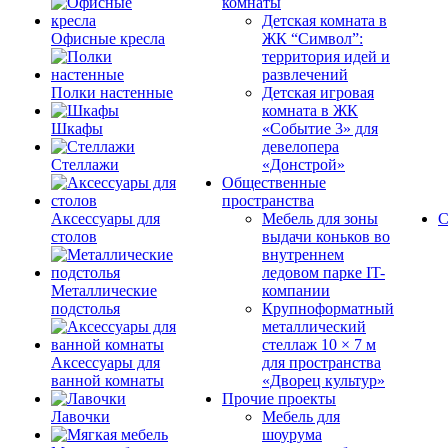
комнаты
Детская комната в
Офисные кресла
ЖК “Символ”:
территория идей и
развлечений
Полки настенные
Детская игровая
комната в ЖК
Шкафы
«Событие 3» для
девелопера
Стеллажи
«Донстрой»
Общественные
пространства
Аксессуары для
Мебель для зоны
С
столов
выдачи коньков во
внутреннем
ледовом парке IT-
Металлические
компании
подстолья
Крупноформатный
металлический
стеллаж 10 × 7 м
Аксессуары для
для пространства
ванной комнаты
«Дворец культур»
Прочие проекты
Лавочки
Мебель для
шоурума