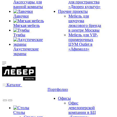
Аксессуары для
для пространства
ванной комнаты
«Дворец культур»
Прочие проекты
Лавочки
Мебель для
шоурума
Мягкая мебель
люксового бренда
в центре Москвы
Тумбы
Мебель для VIP-
примерочных
ЦУМ Outlet в
Акустические
«Афимолл»
экраны
Каталог
Портфолио
Офисы
Офис
девелоперской
Столы
компании в БЦ