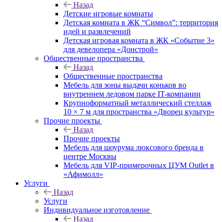
Назад
Детские игровые комнаты
Детская комната в ЖК “Символ”: территория
идей и развлечений
Детская игровая комната в ЖК «Событие 3»
для девелопера «Донстрой»
Общественные пространства
Назад
Общественные пространства
Мебель для зоны выдачи коньков во
внутреннем ледовом парке IT-компании
Крупноформатный металлический стеллаж
10 × 7 м для пространства «Дворец культур»
Прочие проекты
Назад
Прочие проекты
Мебель для шоурума люксового бренда в
центре Москвы
Мебель для VIP-примерочных ЦУМ Outlet в
«Афимолл»
Услуги
Назад
Услуги
Индивидуальное изготовление
Назад