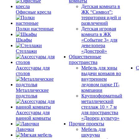
комнаты
Детская комната в
Офисные кресла
ЖК “Символ”:
территория идей и
развлечений
Полки настенные
Детская игровая
комната в ЖК
Шкафы
«Событие 3» для
девелопера
Стеллажи
«Донстрой»
Общественные
пространства
Аксессуары для
Мебель для зоны
С
столов
выдачи коньков во
внутреннем
ледовом парке IT-
Металлические
компании
подстолья
Крупноформатный
металлический
стеллаж 10 × 7 м
Аксессуары для
для пространства
ванной комнаты
«Дворец культур»
Прочие проекты
Лавочки
Мебель для
шоурума