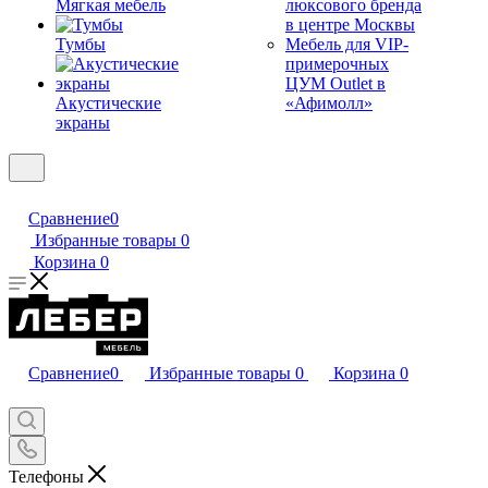
Мягкая мебель
люксового бренда
в центре Москвы
Тумбы
Мебель для VIP-
примерочных
ЦУМ Outlet в
Акустические
«Афимолл»
экраны
Сравнение
0
Избранные товары
0
Корзина
0
Сравнение
0
Избранные товары
0
Корзина
0
Телефоны