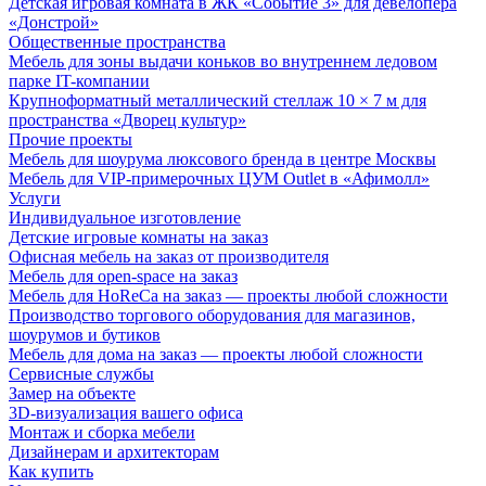
Детская игровая комната в ЖК «Событие 3» для девелопера
«Донстрой»
Общественные пространства
Мебель для зоны выдачи коньков во внутреннем ледовом
парке IT-компании
Крупноформатный металлический стеллаж 10 × 7 м для
пространства «Дворец культур»
Прочие проекты
Мебель для шоурума люксового бренда в центре Москвы
Мебель для VIP-примерочных ЦУМ Outlet в «Афимолл»
Услуги
Индивидуальное изготовление
Детские игровые комнаты на заказ
Офисная мебель на заказ от производителя
Мебель для open-space на заказ
Мебель для HoReCa на заказ — проекты любой сложности
Производство торгового оборудования для магазинов,
шоурумов и бутиков
Мебель для дома на заказ — проекты любой сложности
Сервисные службы
Замер на объекте
3D-визуализация вашего офиса
Монтаж и сборка мебели
Дизайнерам и архитекторам
Как купить