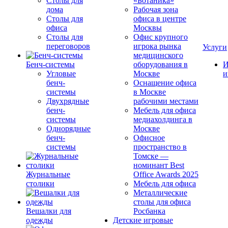
Столы для
«Ботаника»
дома
Рабочая зона
Столы для
офиса в центре
офиса
Москвы
Столы для
Офис крупного
переговоров
игрока рынка
Услуги
медицинского
Бенч-системы
оборудования в
И
Угловые
Москве
и
бенч-
Оснащение офиса
системы
в Москве
Двухрядные
рабочими местами
бенч-
Мебель для офиса
системы
медиахолдинга в
Однорядные
Москве
бенч-
Офисное
системы
пространство в
Томске —
номинант Best
Журнальные
Office Awards 2025
столики
Мебель для офиса
Металлические
столы для офиса
Вешалки для
Росбанка
одежды
Детские игровые