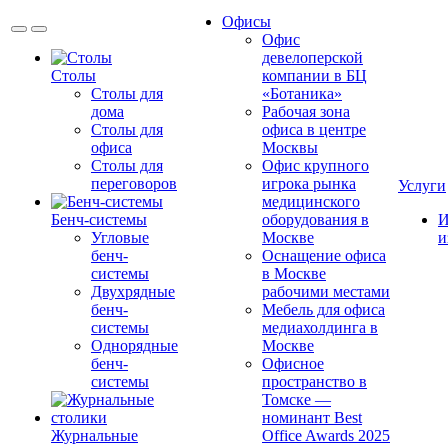
Офисы
Офис
девелоперской
Столы
компании в БЦ
Столы для
«Ботаника»
дома
Рабочая зона
Столы для
офиса в центре
офиса
Москвы
Столы для
Офис крупного
переговоров
игрока рынка
Услуги
медицинского
Бенч-системы
оборудования в
И
Угловые
Москве
и
бенч-
Оснащение офиса
системы
в Москве
Двухрядные
рабочими местами
бенч-
Мебель для офиса
системы
медиахолдинга в
Однорядные
Москве
бенч-
Офисное
системы
пространство в
Томске —
номинант Best
Журнальные
Office Awards 2025