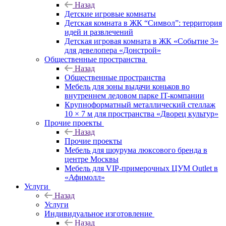
Назад
Детские игровые комнаты
Детская комната в ЖК “Символ”: территория
идей и развлечений
Детская игровая комната в ЖК «Событие 3»
для девелопера «Донстрой»
Общественные пространства
Назад
Общественные пространства
Мебель для зоны выдачи коньков во
внутреннем ледовом парке IT-компании
Крупноформатный металлический стеллаж
10 × 7 м для пространства «Дворец культур»
Прочие проекты
Назад
Прочие проекты
Мебель для шоурума люксового бренда в
центре Москвы
Мебель для VIP-примерочных ЦУМ Outlet в
«Афимолл»
Услуги
Назад
Услуги
Индивидуальное изготовление
Назад