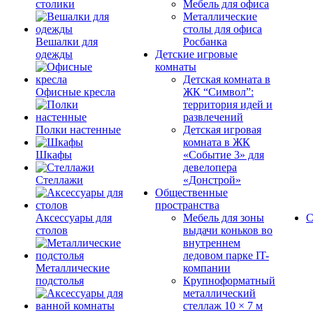
столики
Мебель для офиса
Металлические
столы для офиса
Вешалки для
Росбанка
одежды
Детские игровые
комнаты
Детская комната в
Офисные кресла
ЖК “Символ”:
территория идей и
развлечений
Полки настенные
Детская игровая
комната в ЖК
Шкафы
«Событие 3» для
девелопера
Стеллажи
«Донстрой»
Общественные
пространства
Аксессуары для
Мебель для зоны
С
столов
выдачи коньков во
внутреннем
ледовом парке IT-
Металлические
компании
подстолья
Крупноформатный
металлический
стеллаж 10 × 7 м