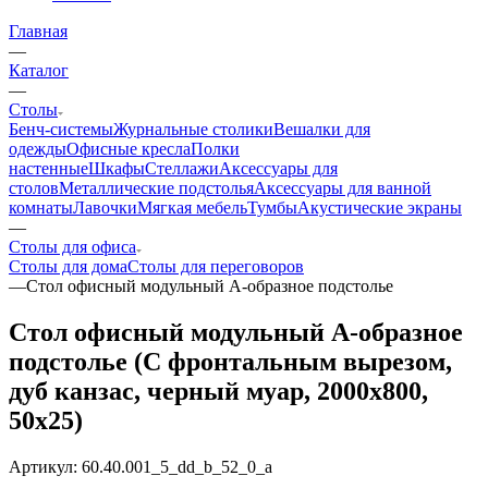
Главная
—
Каталог
—
Столы
Бенч-системы
Журнальные столики
Вешалки для
одежды
Офисные кресла
Полки
настенные
Шкафы
Стеллажи
Аксессуары для
столов
Металлические подстолья
Аксессуары для ванной
комнаты
Лавочки
Мягкая мебель
Тумбы
Акустические экраны
—
Столы для офиса
Столы для дома
Столы для переговоров
—
Стол офисный модульный А-образное подстолье
Стол офисный модульный А-образное
подстолье (С фронтальным вырезом,
дуб канзас, черный муар, 2000x800,
50x25)
Артикул:
60.40.001_5_dd_b_52_0_a