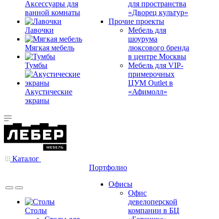
Аксессуары для
для пространства
ванной комнаты
«Дворец культур»
Прочие проекты
Лавочки
Мебель для
шоурума
Мягкая мебель
люксового бренда
в центре Москвы
Тумбы
Мебель для VIP-
примерочных
ЦУМ Outlet в
Акустические
«Афимолл»
экраны
Каталог
Портфолио
Офисы
Офис
девелоперской
Столы
компании в БЦ