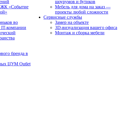
чений
шоурумов и бутиков
в ЖК «Событие
Мебель для дома на заказ —
рой»
проекты любой сложности
Сервисные службы
оньков во
Замер на объекте
 IT-компании
3D-визуализация вашего офиса
ический
Монтаж и сборка мебели
транства
вого бренда в
ных ЦУМ Outlet