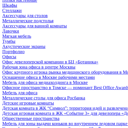
Полки настенные
Шкафы
Стеллажи
Аксессуары для столов
Металлические подстолья
Аксессуары для ванной комнаты
Лавочки
Мягкая мебель
Тумбы
Акустические экраны
Портфолио
Офисы
Офис девелоперской компании в БЦ «Ботаника»
Рабочая зона офиса в центре Москвы
Офис крупного игрока рынка медицинского оборудования в М
Оснащение офиса в Москве рабочими местами
Мебель для офиса медиахолдинга в Москве
Офисное пространство в Томске — номинант Best Office Award
Мебель для офиса
Металлические столы для офиса Росбанка
Детские игровые комнаты
Детская комната в ЖК “Символ”: территория идей и развлечен
Детская игровая комната в ЖК «Событие 3» для девелопера «Д
Общественные пространства
Мебель для зоны выдачи коньков во внутреннем ледовом парке