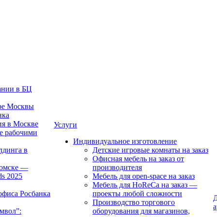
ании в БЦ
тре Москвы
нка
ия в Москве
Услуги
е рабочими
Индивидуальное изготовление
лдинга в
Детские игровые комнаты на заказ
Офисная мебель на заказ от
Томске —
производителя
ds 2025
Мебель для open-space на заказ
Мебель для HoReCa на заказ —
офиса Росбанка
проекты любой сложности
Д
Производство торгового
а
мвол”:
оборудования для магазинов,