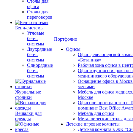
Столы для
офиса
Столы для
переговоров
Бенч-системы
Угловые
бенч-
Портфолио
системы
Двухрядные
Офисы
бенч-
Офис девелоперской комп
системы
«Ботаника»
Однорядные
Рабочая зона офиса в цен
бенч-
Офис крупного игрока ры
системы
медицинского оборудован
Оснащение офиса в Москв
местами
Журнальные
Мебель для офиса медиахо
столики
Москве
Офисное пространство в 
номинант Best Office Awar
Вешалки для
Мебель для офиса
одежды
Металлические столы для 
Детские игровые комнаты
Детская комната в ЖК “Си