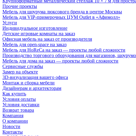
Крупноформатный металлический стеллаж 10 × 7 м для простр
Прочие проекты
Мебель для шоурума люксового бренда в центре Москвы
Мебель для VIP-примерочных ЦУМ Outlet в «Афимолл»
Услуги
Индивидуальное изготовление
Детские игровые комнаты на заказ
Офисная мебель на заказ от производителя
Мебель для open-space на заказ
Мебель для HoReCa на заказ — проекты любой сложности
Производство торгового оборудования для магазинов, шоурумо
Мебель для дома на заказ — проекты любой сложности
Сервисные службы
Замер на объекте
3D-визуализация вашего офиса
Монтаж и сборка мебели
Дизайнерам и архитекторам
Как купить
Условия оплаты
Условия доставки
Возврат товара
Компания
О компании
Новости
Контакты