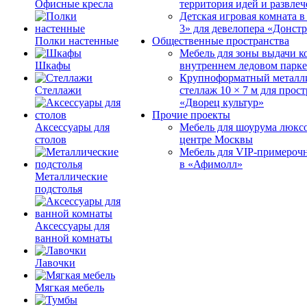
Офисные кресла
территория идей и развле
Детская игровая комната 
3» для девелопера «Донст
Полки настенные
Общественные пространства
Мебель для зоны выдачи к
Шкафы
внутреннем ледовом парке
Крупноформатный металл
Стеллажи
стеллаж 10 × 7 м для прос
«Дворец культур»
Прочие проекты
Аксессуары для
Мебель для шоурума люксо
столов
центре Москвы
Мебель для VIP-примероч
в «Афимолл»
Металлические
подстолья
Аксессуары для
ванной комнаты
Лавочки
Мягкая мебель