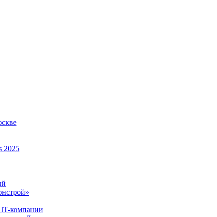
оскве
s 2025
ий
онстрой»
 IT-компании