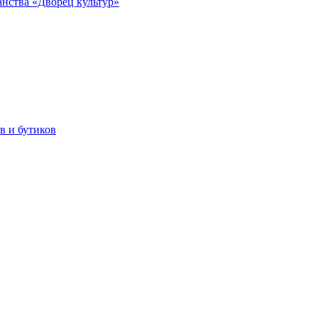
анства «Дворец культур»
в и бутиков