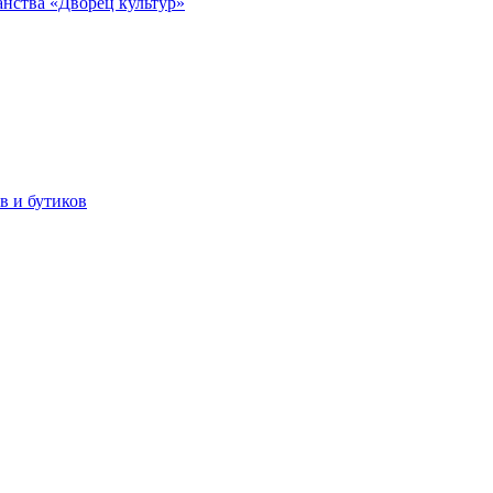
анства «Дворец культур»
в и бутиков