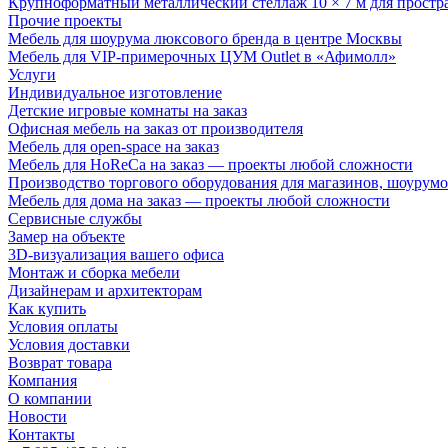
Крупноформатный металлический стеллаж 10 × 7 м для простр
Прочие проекты
Мебель для шоурума люксового бренда в центре Москвы
Мебель для VIP-примерочных ЦУМ Outlet в «Афимолл»
Услуги
Индивидуальное изготовление
Детские игровые комнаты на заказ
Офисная мебель на заказ от производителя
Мебель для open-space на заказ
Мебель для HoReCa на заказ — проекты любой сложности
Производство торгового оборудования для магазинов, шоурумо
Мебель для дома на заказ — проекты любой сложности
Сервисные службы
Замер на объекте
3D-визуализация вашего офиса
Монтаж и сборка мебели
Дизайнерам и архитекторам
Как купить
Условия оплаты
Условия доставки
Возврат товара
Компания
О компании
Новости
Контакты