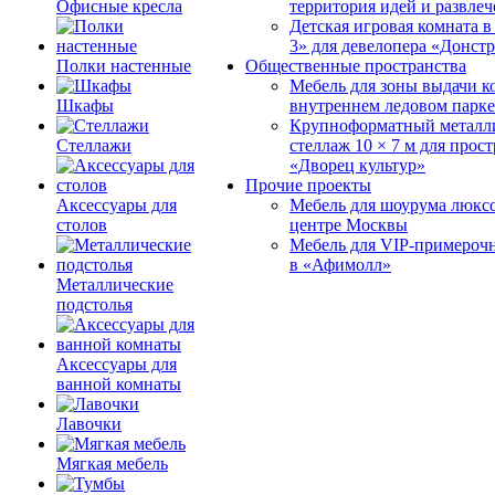
Офисные кресла
территория идей и развле
Детская игровая комната 
3» для девелопера «Донст
Полки настенные
Общественные пространства
Мебель для зоны выдачи к
Шкафы
внутреннем ледовом парке
Крупноформатный металл
Стеллажи
стеллаж 10 × 7 м для прос
«Дворец культур»
Прочие проекты
Аксессуары для
Мебель для шоурума люксо
столов
центре Москвы
Мебель для VIP-примероч
в «Афимолл»
Металлические
подстолья
Аксессуары для
ванной комнаты
Лавочки
Мягкая мебель