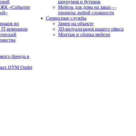
чений
шоурумов и бутиков
в ЖК «Событие
Мебель для дома на заказ —
рой»
проекты любой сложности
Сервисные службы
оньков во
Замер на объекте
 IT-компании
3D-визуализация вашего офиса
ический
Монтаж и сборка мебели
транства
вого бренда в
ных ЦУМ Outlet