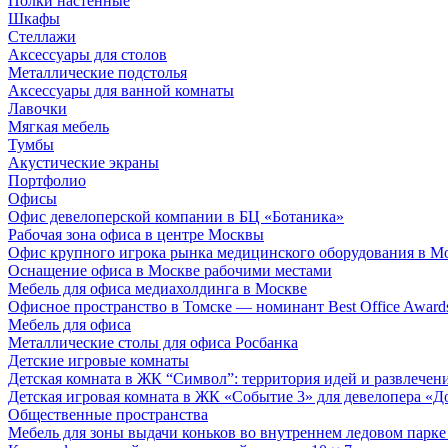
Полки настенные
Шкафы
Стеллажи
Аксессуары для столов
Металлические подстолья
Аксессуары для ванной комнаты
Лавочки
Мягкая мебель
Тумбы
Акустические экраны
Портфолио
Офисы
Офис девелоперской компании в БЦ «Ботаника»
Рабочая зона офиса в центре Москвы
Офис крупного игрока рынка медицинского оборудования в М
Оснащение офиса в Москве рабочими местами
Мебель для офиса медиахолдинга в Москве
Офисное пространство в Томске — номинант Best Office Award
Мебель для офиса
Металлические столы для офиса Росбанка
Детские игровые комнаты
Детская комната в ЖК “Символ”: территория идей и развлечен
Детская игровая комната в ЖК «Событие 3» для девелопера «Д
Общественные пространства
Мебель для зоны выдачи коньков во внутреннем ледовом парке