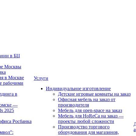
ании в БЦ
тре Москвы
нка
ия в Москве
Услуги
е рабочими
Индивидуальное изготовление
лдинга в
Детские игровые комнаты на заказ
Офисная мебель на заказ от
Томске —
производителя
ds 2025
Мебель для open-space на заказ
Мебель для HoReCa на заказ —
офиса Росбанка
проекты любой сложности
Д
Производство торгового
а
мвол”:
оборудования для магазинов,