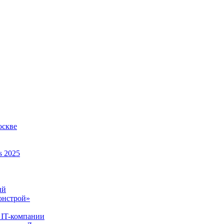
оскве
s 2025
ий
онстрой»
 IT-компании