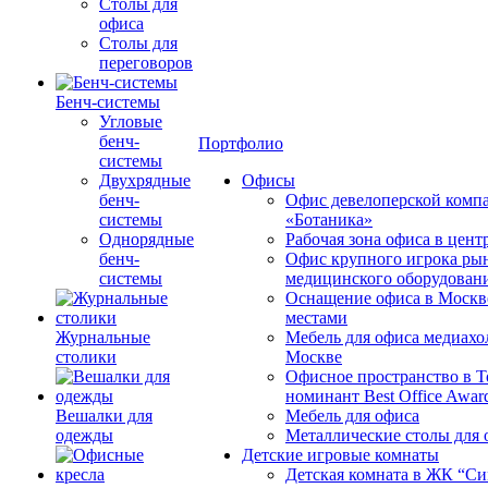
Столы для
офиса
Столы для
переговоров
Бенч-системы
Угловые
бенч-
Портфолио
системы
Двухрядные
Офисы
бенч-
Офис девелоперской комп
системы
«Ботаника»
Однорядные
Рабочая зона офиса в цен
бенч-
Офис крупного игрока ры
системы
медицинского оборудован
Оснащение офиса в Москв
местами
Журнальные
Мебель для офиса медиахо
столики
Москве
Офисное пространство в 
номинант Best Office Awar
Вешалки для
Мебель для офиса
одежды
Металлические столы для 
Детские игровые комнаты
Детская комната в ЖК “Си