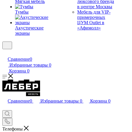
Мягкая мебель
люксового бренда
в центре Москвы
Тумбы
Мебель для VIP-
примерочных
ЦУМ Outlet в
Акустические
«Афимолл»
экраны
Сравнение
0
Избранные товары
0
Корзина
0
Сравнение
0
Избранные товары
0
Корзина
0
Телефоны