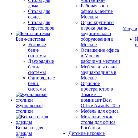
Столы для
«Ботаника»
дома
Рабочая зона
Столы для
офиса в центре
офиса
Москвы
Столы для
Офис крупного
переговоров
игрока рынка
Услуги
медицинского
Бенч-системы
оборудования в
И
Угловые
Москве
и
бенч-
Оснащение офиса
системы
в Москве
Двухрядные
рабочими местами
бенч-
Мебель для офиса
системы
медиахолдинга в
Однорядные
Москве
бенч-
Офисное
системы
пространство в
Томске —
номинант Best
Журнальные
Office Awards 2025
столики
Мебель для офиса
Металлические
столы для офиса
Вешалки для
Росбанка
одежды
Детские игровые