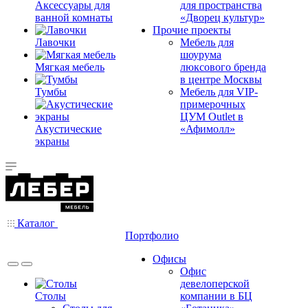
Аксессуары для
для пространства
ванной комнаты
«Дворец культур»
Прочие проекты
Лавочки
Мебель для
шоурума
Мягкая мебель
люксового бренда
в центре Москвы
Тумбы
Мебель для VIP-
примерочных
ЦУМ Outlet в
Акустические
«Афимолл»
экраны
Каталог
Портфолио
Офисы
Офис
девелоперской
Столы
компании в БЦ