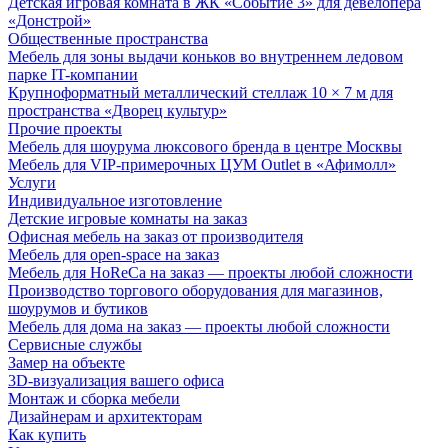
Детская игровая комната в ЖК «Событие 3» для девелопера
«Донстрой»
Общественные пространства
Мебель для зоны выдачи коньков во внутреннем ледовом
парке IT-компании
Крупноформатный металлический стеллаж 10 × 7 м для
пространства «Дворец культур»
Прочие проекты
Мебель для шоурума люксового бренда в центре Москвы
Мебель для VIP-примерочных ЦУМ Outlet в «Афимолл»
Услуги
Индивидуальное изготовление
Детские игровые комнаты на заказ
Офисная мебель на заказ от производителя
Мебель для open-space на заказ
Мебель для HoReCa на заказ — проекты любой сложности
Производство торгового оборудования для магазинов,
шоурумов и бутиков
Мебель для дома на заказ — проекты любой сложности
Сервисные службы
Замер на объекте
3D-визуализация вашего офиса
Монтаж и сборка мебели
Дизайнерам и архитекторам
Как купить