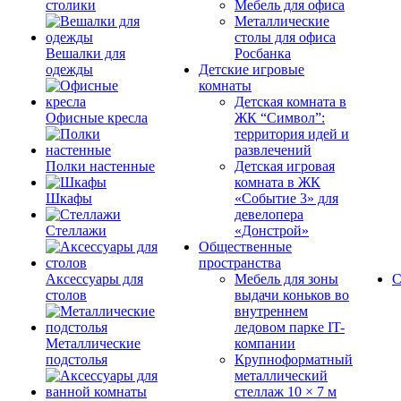
столики
Мебель для офиса
Металлические
столы для офиса
Вешалки для
Росбанка
одежды
Детские игровые
комнаты
Детская комната в
Офисные кресла
ЖК “Символ”:
территория идей и
развлечений
Полки настенные
Детская игровая
комната в ЖК
Шкафы
«Событие 3» для
девелопера
Стеллажи
«Донстрой»
Общественные
пространства
Аксессуары для
Мебель для зоны
С
столов
выдачи коньков во
внутреннем
ледовом парке IT-
Металлические
компании
подстолья
Крупноформатный
металлический
стеллаж 10 × 7 м