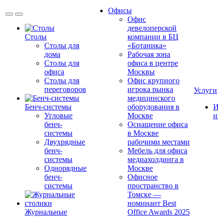
Офисы
Офис
девелоперской
Столы
компании в БЦ
Столы для
«Ботаника»
дома
Рабочая зона
Столы для
офиса в центре
офиса
Москвы
Столы для
Офис крупного
переговоров
игрока рынка
Услуги
медицинского
Бенч-системы
оборудования в
И
Угловые
Москве
и
бенч-
Оснащение офиса
системы
в Москве
Двухрядные
рабочими местами
бенч-
Мебель для офиса
системы
медиахолдинга в
Однорядные
Москве
бенч-
Офисное
системы
пространство в
Томске —
номинант Best
Журнальные
Office Awards 2025