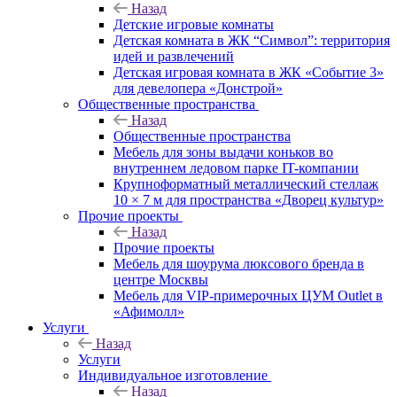
Назад
Детские игровые комнаты
Детская комната в ЖК “Символ”: территория
идей и развлечений
Детская игровая комната в ЖК «Событие 3»
для девелопера «Донстрой»
Общественные пространства
Назад
Общественные пространства
Мебель для зоны выдачи коньков во
внутреннем ледовом парке IT-компании
Крупноформатный металлический стеллаж
10 × 7 м для пространства «Дворец культур»
Прочие проекты
Назад
Прочие проекты
Мебель для шоурума люксового бренда в
центре Москвы
Мебель для VIP-примерочных ЦУМ Outlet в
«Афимолл»
Услуги
Назад
Услуги
Индивидуальное изготовление
Назад