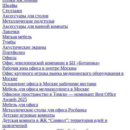
Полки настенные
Шкафы
Стеллажи
Аксессуары для столов
Металлические подстолья
Аксессуары для ванной комнаты
Лавочки
Мягкая мебель
Тумбы
Акустические экраны
Портфолио
Офисы
Офис девелоперской компании в БЦ «Ботаника»
Рабочая зона офиса в центре Москвы
Офис крупного игрока рынка медицинского оборудования в
Москве
Оснащение офиса в Москве рабочими местами
Мебель для офиса медиахолдинга в Москве
Офисное пространство в Томске — номинант Best Office
Awards 2025
Мебель для офиса
Металлические столы для офиса Росбанка
Детские игровые комнаты
Детская комната в ЖК “Символ”: территория идей и
развлечений