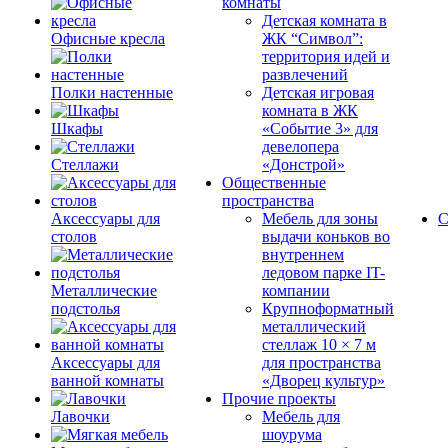
комнаты
Детская комната в
Офисные кресла
ЖК “Символ”:
территория идей и
развлечений
Полки настенные
Детская игровая
комната в ЖК
Шкафы
«Событие 3» для
девелопера
Стеллажи
«Донстрой»
Общественные
пространства
Аксессуары для
Мебель для зоны
С
столов
выдачи коньков во
внутреннем
ледовом парке IT-
Металлические
компании
подстолья
Крупноформатный
металлический
стеллаж 10 × 7 м
Аксессуары для
для пространства
ванной комнаты
«Дворец культур»
Прочие проекты
Лавочки
Мебель для
шоурума