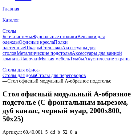
Главная
—
Каталог
—
Столы
Бенч-системы
Журнальные столики
Вешалки для
одежды
Офисные кресла
Полки
настенные
Шкафы
Стеллажи
Аксессуары для
столов
Металлические подстолья
Аксессуары для ванной
комнаты
Лавочки
Мягкая мебель
Тумбы
Акустические экраны
—
Столы для офиса
Столы для дома
Столы для переговоров
—
Стол офисный модульный А-образное подстолье
Стол офисный модульный А-образное
подстолье (С фронтальным вырезом,
дуб канзас, черный муар, 2000x800,
50x25)
Артикул:
60.40.001_5_dd_b_52_0_a