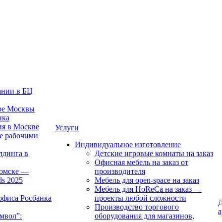
ании в БЦ
тре Москвы
нка
ия в Москве
Услуги
е рабочими
Индивидуальное изготовление
лдинга в
Детские игровые комнаты на заказ
Офисная мебель на заказ от
Томске —
производителя
ds 2025
Мебель для open-space на заказ
Мебель для HoReCa на заказ —
офиса Росбанка
проекты любой сложности
Д
Производство торгового
а
мвол”:
оборудования для магазинов,