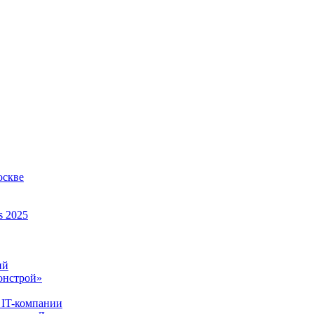
оскве
s 2025
ий
онстрой»
 IT-компании