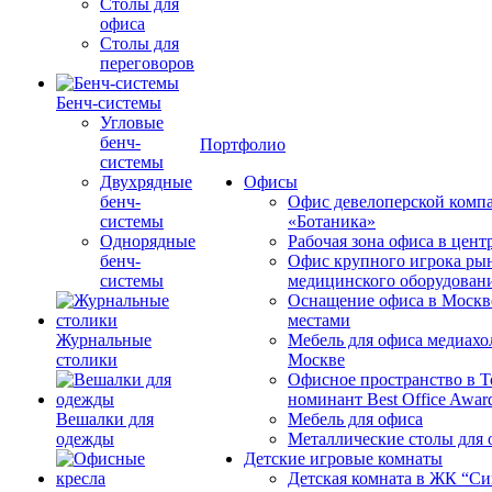
Столы для
офиса
Столы для
переговоров
Бенч-системы
Угловые
бенч-
Портфолио
системы
Двухрядные
Офисы
бенч-
Офис девелоперской комп
системы
«Ботаника»
Однорядные
Рабочая зона офиса в цен
бенч-
Офис крупного игрока ры
системы
медицинского оборудован
Оснащение офиса в Москв
местами
Журнальные
Мебель для офиса медиахо
столики
Москве
Офисное пространство в 
номинант Best Office Awar
Вешалки для
Мебель для офиса
одежды
Металлические столы для 
Детские игровые комнаты
Детская комната в ЖК “Си