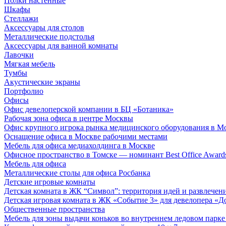
Полки настенные
Шкафы
Стеллажи
Аксессуары для столов
Металлические подстолья
Аксессуары для ванной комнаты
Лавочки
Мягкая мебель
Тумбы
Акустические экраны
Портфолио
Офисы
Офис девелоперской компании в БЦ «Ботаника»
Рабочая зона офиса в центре Москвы
Офис крупного игрока рынка медицинского оборудования в М
Оснащение офиса в Москве рабочими местами
Мебель для офиса медиахолдинга в Москве
Офисное пространство в Томске — номинант Best Office Award
Мебель для офиса
Металлические столы для офиса Росбанка
Детские игровые комнаты
Детская комната в ЖК “Символ”: территория идей и развлечен
Детская игровая комната в ЖК «Событие 3» для девелопера «Д
Общественные пространства
Мебель для зоны выдачи коньков во внутреннем ледовом парке