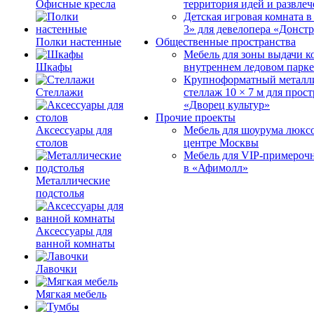
Офисные кресла
территория идей и развле
Детская игровая комната 
3» для девелопера «Донст
Полки настенные
Общественные пространства
Мебель для зоны выдачи к
Шкафы
внутреннем ледовом парке
Крупноформатный металл
Стеллажи
стеллаж 10 × 7 м для прос
«Дворец культур»
Прочие проекты
Аксессуары для
Мебель для шоурума люксо
столов
центре Москвы
Мебель для VIP-примероч
в «Афимолл»
Металлические
подстолья
Аксессуары для
ванной комнаты
Лавочки
Мягкая мебель