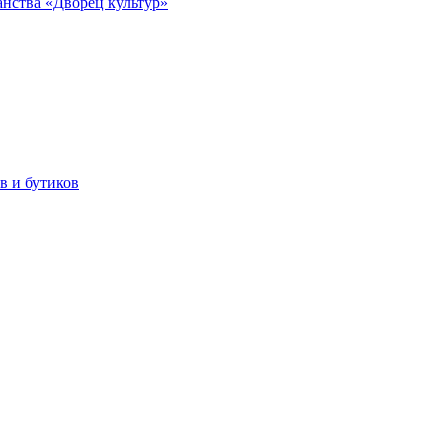
анства «Дворец культур»
в и бутиков