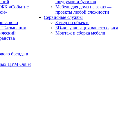
чений
шоурумов и бутиков
в ЖК «Событие
Мебель для дома на заказ —
рой»
проекты любой сложности
Сервисные службы
оньков во
Замер на объекте
 IT-компании
3D-визуализация вашего офиса
ический
Монтаж и сборка мебели
транства
вого бренда в
ных ЦУМ Outlet