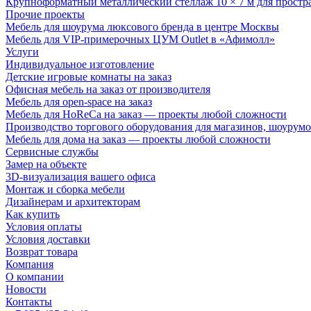
Крупноформатный металлический стеллаж 10 × 7 м для простр
Прочие проекты
Мебель для шоурума люксового бренда в центре Москвы
Мебель для VIP-примерочных ЦУМ Outlet в «Афимолл»
Услуги
Индивидуальное изготовление
Детские игровые комнаты на заказ
Офисная мебель на заказ от производителя
Мебель для open-space на заказ
Мебель для HoReCa на заказ — проекты любой сложности
Производство торгового оборудования для магазинов, шоурумо
Мебель для дома на заказ — проекты любой сложности
Сервисные службы
Замер на объекте
3D-визуализация вашего офиса
Монтаж и сборка мебели
Дизайнерам и архитекторам
Как купить
Условия оплаты
Условия доставки
Возврат товара
Компания
О компании
Новости
Контакты