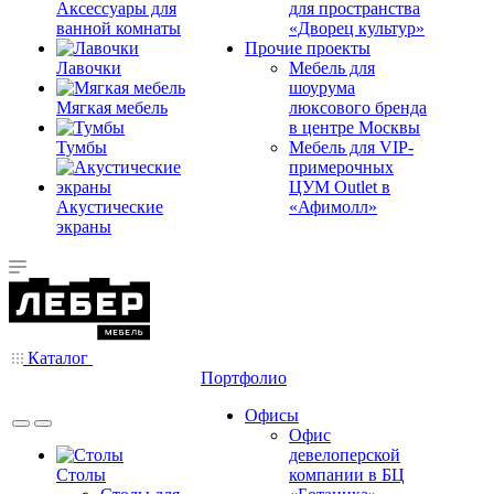
Аксессуары для
для пространства
ванной комнаты
«Дворец культур»
Прочие проекты
Лавочки
Мебель для
шоурума
Мягкая мебель
люксового бренда
в центре Москвы
Тумбы
Мебель для VIP-
примерочных
ЦУМ Outlet в
Акустические
«Афимолл»
экраны
Каталог
Портфолио
Офисы
Офис
девелоперской
Столы
компании в БЦ