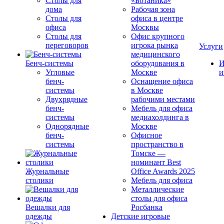
Столы для
«Ботаника»
дома
Рабочая зона
Столы для
офиса в центре
офиса
Москвы
Столы для
Офис крупного
переговоров
игрока рынка
Услуги
медицинского
Бенч-системы
оборудования в
И
Угловые
Москве
и
бенч-
Оснащение офиса
системы
в Москве
Двухрядные
рабочими местами
бенч-
Мебель для офиса
системы
медиахолдинга в
Однорядные
Москве
бенч-
Офисное
системы
пространство в
Томске —
номинант Best
Журнальные
Office Awards 2025
столики
Мебель для офиса
Металлические
столы для офиса
Вешалки для
Росбанка
одежды
Детские игровые