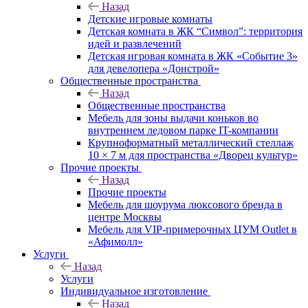
Назад
Детские игровые комнаты
Детская комната в ЖК “Символ”: территория
идей и развлечений
Детская игровая комната в ЖК «Событие 3»
для девелопера «Донстрой»
Общественные пространства
Назад
Общественные пространства
Мебель для зоны выдачи коньков во
внутреннем ледовом парке IT-компании
Крупноформатный металлический стеллаж
10 × 7 м для пространства «Дворец культур»
Прочие проекты
Назад
Прочие проекты
Мебель для шоурума люксового бренда в
центре Москвы
Мебель для VIP-примерочных ЦУМ Outlet в
«Афимолл»
Услуги
Назад
Услуги
Индивидуальное изготовление
Назад