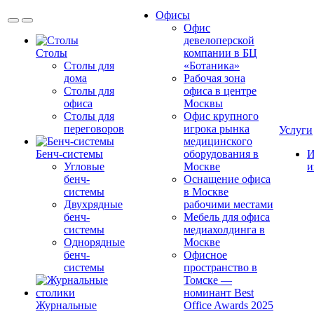
Офисы
Офис
девелоперской
Столы
компании в БЦ
Столы для
«Ботаника»
дома
Рабочая зона
Столы для
офиса в центре
офиса
Москвы
Столы для
Офис крупного
переговоров
игрока рынка
Услуги
медицинского
Бенч-системы
оборудования в
И
Угловые
Москве
и
бенч-
Оснащение офиса
системы
в Москве
Двухрядные
рабочими местами
бенч-
Мебель для офиса
системы
медиахолдинга в
Однорядные
Москве
бенч-
Офисное
системы
пространство в
Томске —
номинант Best
Журнальные
Office Awards 2025