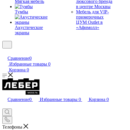
Мягкая мебель
люксового бренда
в центре Москвы
Тумбы
Мебель для VIP-
примерочных
ЦУМ Outlet в
Акустические
«Афимолл»
экраны
Сравнение
0
Избранные товары
0
Корзина
0
Сравнение
0
Избранные товары
0
Корзина
0
Телефоны