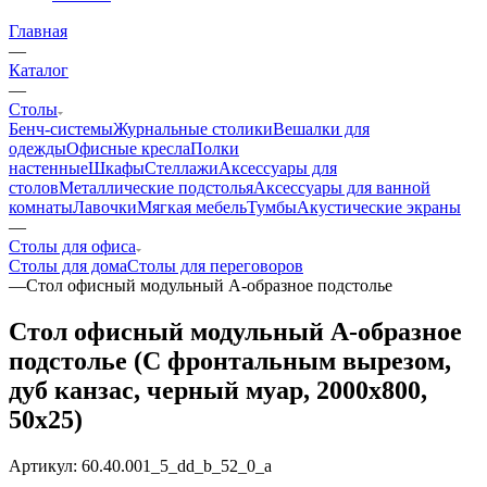
Главная
—
Каталог
—
Столы
Бенч-системы
Журнальные столики
Вешалки для
одежды
Офисные кресла
Полки
настенные
Шкафы
Стеллажи
Аксессуары для
столов
Металлические подстолья
Аксессуары для ванной
комнаты
Лавочки
Мягкая мебель
Тумбы
Акустические экраны
—
Столы для офиса
Столы для дома
Столы для переговоров
—
Стол офисный модульный А-образное подстолье
Стол офисный модульный А-образное
подстолье (С фронтальным вырезом,
дуб канзас, черный муар, 2000x800,
50x25)
Артикул:
60.40.001_5_dd_b_52_0_a