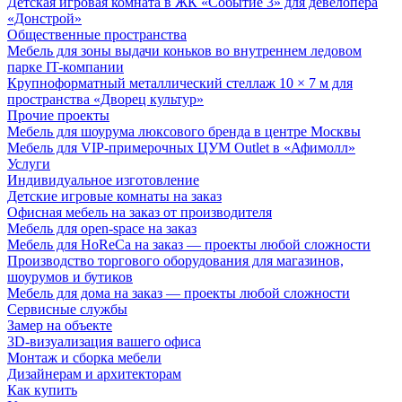
Детская игровая комната в ЖК «Событие 3» для девелопера
«Донстрой»
Общественные пространства
Мебель для зоны выдачи коньков во внутреннем ледовом
парке IT-компании
Крупноформатный металлический стеллаж 10 × 7 м для
пространства «Дворец культур»
Прочие проекты
Мебель для шоурума люксового бренда в центре Москвы
Мебель для VIP-примерочных ЦУМ Outlet в «Афимолл»
Услуги
Индивидуальное изготовление
Детские игровые комнаты на заказ
Офисная мебель на заказ от производителя
Мебель для open-space на заказ
Мебель для HoReCa на заказ — проекты любой сложности
Производство торгового оборудования для магазинов,
шоурумов и бутиков
Мебель для дома на заказ — проекты любой сложности
Сервисные службы
Замер на объекте
3D-визуализация вашего офиса
Монтаж и сборка мебели
Дизайнерам и архитекторам
Как купить