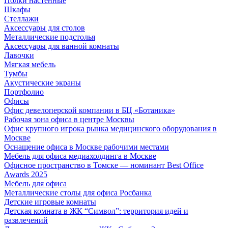
Полки настенные
Шкафы
Стеллажи
Аксессуары для столов
Металлические подстолья
Аксессуары для ванной комнаты
Лавочки
Мягкая мебель
Тумбы
Акустические экраны
Портфолио
Офисы
Офис девелоперской компании в БЦ «Ботаника»
Рабочая зона офиса в центре Москвы
Офис крупного игрока рынка медицинского оборудования в
Москве
Оснащение офиса в Москве рабочими местами
Мебель для офиса медиахолдинга в Москве
Офисное пространство в Томске — номинант Best Office
Awards 2025
Мебель для офиса
Металлические столы для офиса Росбанка
Детские игровые комнаты
Детская комната в ЖК “Символ”: территория идей и
развлечений