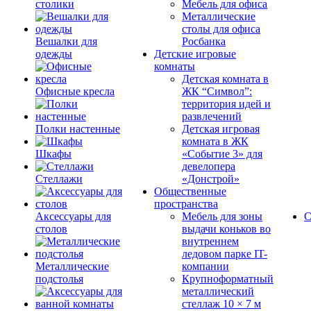
столики
Мебель для офиса
Металлические
столы для офиса
Вешалки для
Росбанка
одежды
Детские игровые
комнаты
Детская комната в
Офисные кресла
ЖК “Символ”:
территория идей и
развлечений
Полки настенные
Детская игровая
комната в ЖК
Шкафы
«Событие 3» для
девелопера
Стеллажи
«Донстрой»
Общественные
пространства
Аксессуары для
Мебель для зоны
С
столов
выдачи коньков во
внутреннем
ледовом парке IT-
Металлические
компании
подстолья
Крупноформатный
металлический
стеллаж 10 × 7 м