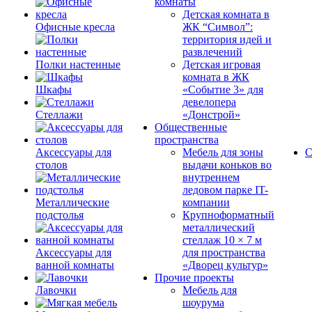
комнаты
Детская комната в
Офисные кресла
ЖК “Символ”:
территория идей и
развлечений
Полки настенные
Детская игровая
комната в ЖК
Шкафы
«Событие 3» для
девелопера
Стеллажи
«Донстрой»
Общественные
пространства
Аксессуары для
Мебель для зоны
С
столов
выдачи коньков во
внутреннем
ледовом парке IT-
Металлические
компании
подстолья
Крупноформатный
металлический
стеллаж 10 × 7 м
Аксессуары для
для пространства
ванной комнаты
«Дворец культур»
Прочие проекты
Лавочки
Мебель для
шоурума