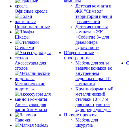
комнаты
Детская комната в
Офисные кресла
ЖК “Символ”:
территория идей и
развлечений
Полки настенные
Детская игровая
комната в ЖК
Шкафы
«Событие 3» для
девелопера
Стеллажи
«Донстрой»
Общественные
пространства
Аксессуары для
Мебель для зоны
С
столов
выдачи коньков во
внутреннем
ледовом парке IT-
Металлические
компании
подстолья
Крупноформатный
металлический
стеллаж 10 × 7 м
Аксессуары для
для пространства
ванной комнаты
«Дворец культур»
Прочие проекты
Лавочки
Мебель для
шоурума