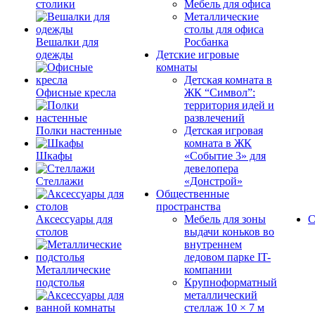
столики
Мебель для офиса
Металлические
столы для офиса
Вешалки для
Росбанка
одежды
Детские игровые
комнаты
Детская комната в
Офисные кресла
ЖК “Символ”:
территория идей и
развлечений
Полки настенные
Детская игровая
комната в ЖК
Шкафы
«Событие 3» для
девелопера
Стеллажи
«Донстрой»
Общественные
пространства
Аксессуары для
Мебель для зоны
С
столов
выдачи коньков во
внутреннем
ледовом парке IT-
Металлические
компании
подстолья
Крупноформатный
металлический
стеллаж 10 × 7 м