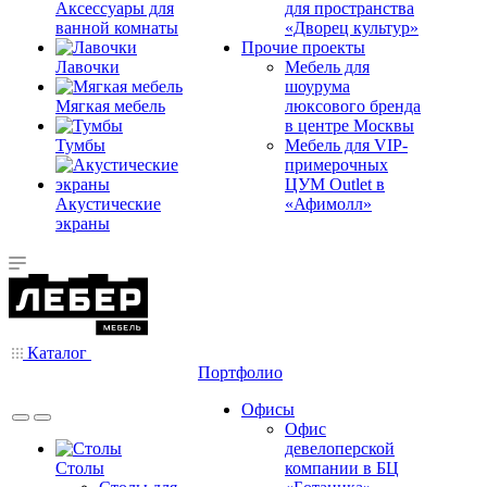
Аксессуары для
для пространства
ванной комнаты
«Дворец культур»
Прочие проекты
Лавочки
Мебель для
шоурума
Мягкая мебель
люксового бренда
в центре Москвы
Тумбы
Мебель для VIP-
примерочных
ЦУМ Outlet в
Акустические
«Афимолл»
экраны
Каталог
Портфолио
Офисы
Офис
девелоперской
Столы
компании в БЦ