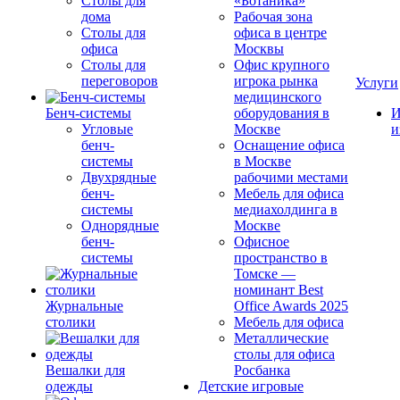
Столы для
«Ботаника»
дома
Рабочая зона
Столы для
офиса в центре
офиса
Москвы
Столы для
Офис крупного
переговоров
игрока рынка
Услуги
медицинского
Бенч-системы
оборудования в
И
Угловые
Москве
и
бенч-
Оснащение офиса
системы
в Москве
Двухрядные
рабочими местами
бенч-
Мебель для офиса
системы
медиахолдинга в
Однорядные
Москве
бенч-
Офисное
системы
пространство в
Томске —
номинант Best
Журнальные
Office Awards 2025
столики
Мебель для офиса
Металлические
столы для офиса
Вешалки для
Росбанка
одежды
Детские игровые