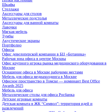
Полки настенные
Шкафы
Стеллажи
Аксессуары для столов
Металлические подстолья
Аксессуары для ванной комнаты
Лавочки
Мягкая мебель
Тумбы
Акустические экраны
Портфолио
Офисы
Офис девелоперской компании в БЦ «Ботаника»
Рабочая зона офиса в центре Москвы
Офис крупного игрока рынка медицинского оборудования в
Москве
Оснащение офиса в Москве рабочими местами
Мебель для офиса медиахолдинга в Москве
Офисное пространство в Томске — номинант Best Office
Awards 2025
Мебель для офиса
Металлические столы для офиса Росбанка
Детские игровые комнаты
Детская комната в ЖК “Символ”: территория идей и
развлечений