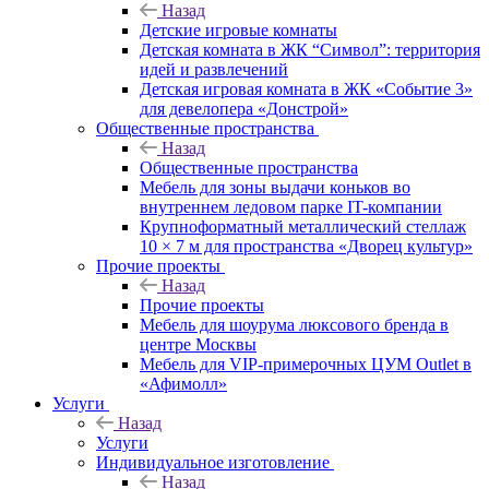
Назад
Детские игровые комнаты
Детская комната в ЖК “Символ”: территория
идей и развлечений
Детская игровая комната в ЖК «Событие 3»
для девелопера «Донстрой»
Общественные пространства
Назад
Общественные пространства
Мебель для зоны выдачи коньков во
внутреннем ледовом парке IT-компании
Крупноформатный металлический стеллаж
10 × 7 м для пространства «Дворец культур»
Прочие проекты
Назад
Прочие проекты
Мебель для шоурума люксового бренда в
центре Москвы
Мебель для VIP-примерочных ЦУМ Outlet в
«Афимолл»
Услуги
Назад
Услуги
Индивидуальное изготовление
Назад