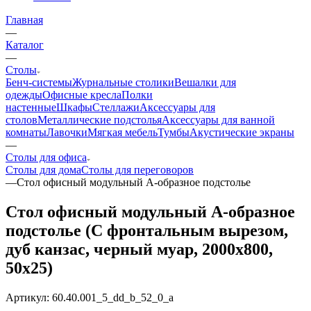
Главная
—
Каталог
—
Столы
Бенч-системы
Журнальные столики
Вешалки для
одежды
Офисные кресла
Полки
настенные
Шкафы
Стеллажи
Аксессуары для
столов
Металлические подстолья
Аксессуары для ванной
комнаты
Лавочки
Мягкая мебель
Тумбы
Акустические экраны
—
Столы для офиса
Столы для дома
Столы для переговоров
—
Стол офисный модульный А-образное подстолье
Стол офисный модульный А-образное
подстолье (С фронтальным вырезом,
дуб канзас, черный муар, 2000x800,
50x25)
Артикул:
60.40.001_5_dd_b_52_0_a