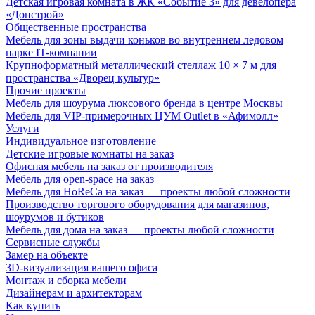
Детская игровая комната в ЖК «Событие 3» для девелопера
«Донстрой»
Общественные пространства
Мебель для зоны выдачи коньков во внутреннем ледовом
парке IT-компании
Крупноформатный металлический стеллаж 10 × 7 м для
пространства «Дворец культур»
Прочие проекты
Мебель для шоурума люксового бренда в центре Москвы
Мебель для VIP-примерочных ЦУМ Outlet в «Афимолл»
Услуги
Индивидуальное изготовление
Детские игровые комнаты на заказ
Офисная мебель на заказ от производителя
Мебель для open-space на заказ
Мебель для HoReCa на заказ — проекты любой сложности
Производство торгового оборудования для магазинов,
шоурумов и бутиков
Мебель для дома на заказ — проекты любой сложности
Сервисные службы
Замер на объекте
3D-визуализация вашего офиса
Монтаж и сборка мебели
Дизайнерам и архитекторам
Как купить