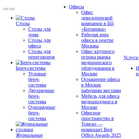
Офисы
Офис
девелоперской
Столы
компании в БЦ
Столы для
«Ботаника»
дома
Рабочая зона
Столы для
офиса в центре
офиса
Москвы
Столы для
Офис крупного
переговоров
игрока рынка
Услуги
медицинского
Бенч-системы
оборудования в
И
Угловые
Москве
и
бенч-
Оснащение офиса
системы
в Москве
Двухрядные
рабочими местами
бенч-
Мебель для офиса
системы
медиахолдинга в
Однорядные
Москве
бенч-
Офисное
системы
пространство в
Томске —
номинант Best
Журнальные
Office Awards 2025