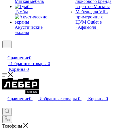
Мягкая мебель
люксового бренда
в центре Москвы
Тумбы
Мебель для VIP-
примерочных
ЦУМ Outlet в
Акустические
«Афимолл»
экраны
Сравнение
0
Избранные товары
0
Корзина
0
Сравнение
0
Избранные товары
0
Корзина
0
Телефоны