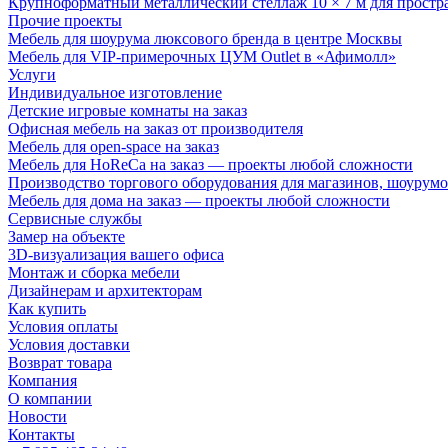
Крупноформатный металлический стеллаж 10 × 7 м для простр
Прочие проекты
Мебель для шоурума люксового бренда в центре Москвы
Мебель для VIP-примерочных ЦУМ Outlet в «Афимолл»
Услуги
Индивидуальное изготовление
Детские игровые комнаты на заказ
Офисная мебель на заказ от производителя
Мебель для open-space на заказ
Мебель для HoReCa на заказ — проекты любой сложности
Производство торгового оборудования для магазинов, шоурумо
Мебель для дома на заказ — проекты любой сложности
Сервисные службы
Замер на объекте
3D-визуализация вашего офиса
Монтаж и сборка мебели
Дизайнерам и архитекторам
Как купить
Условия оплаты
Условия доставки
Возврат товара
Компания
О компании
Новости
Контакты