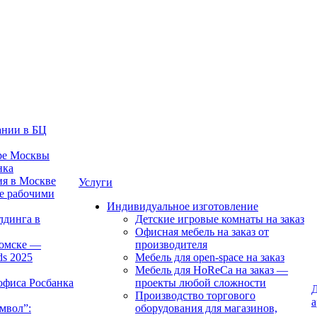
ании в БЦ
тре Москвы
нка
ия в Москве
Услуги
е рабочими
Индивидуальное изготовление
лдинга в
Детские игровые комнаты на заказ
Офисная мебель на заказ от
Томске —
производителя
ds 2025
Мебель для open-space на заказ
Мебель для HoReCa на заказ —
офиса Росбанка
проекты любой сложности
Д
Производство торгового
а
мвол”:
оборудования для магазинов,