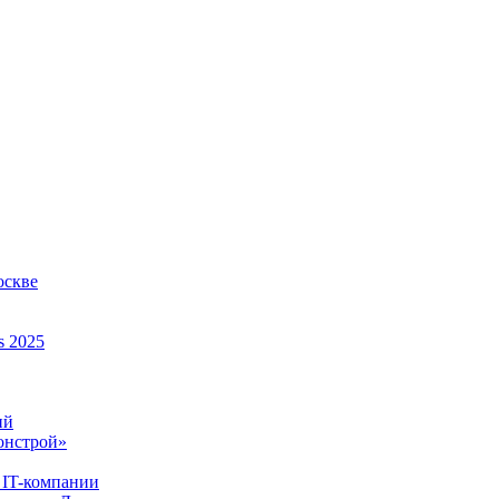
оскве
s 2025
ий
онстрой»
 IT-компании