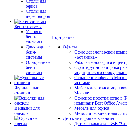
Столы для
офиса
Столы для
переговоров
Бенч-системы
Угловые
бенч-
Портфолио
системы
Двухрядные
Офисы
бенч-
Офис девелоперской комп
системы
«Ботаника»
Однорядные
Рабочая зона офиса в цен
бенч-
Офис крупного игрока ры
системы
медицинского оборудован
Оснащение офиса в Москв
местами
Журнальные
Мебель для офиса медиахо
столики
Москве
Офисное пространство в 
номинант Best Office Awar
Вешалки для
Мебель для офиса
одежды
Металлические столы для 
Детские игровые комнаты
Детская комната в ЖК “Си