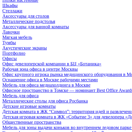
Полки настенные
Шкафы
Стеллажи
Аксессуары для столов
Металлические подстолья
Аксессуары для ванной комнаты
Лавочки
Мягкая мебель
Тумбы
Акустические экраны
Портфолио
Офисы
Офис девелоперской компании в БЦ «Ботаника»
Рабочая зона офиса в центре Москвы
Офис крупного игрока рынка медицинского оборудования в М
Оснащение офиса в Москве рабочими местами
Мебель для офиса медиахолдинга в Москве
Офисное пространство в Томске — номинант Best Office Award
Мебель для офиса
Металлические столы для офиса Росбанка
Детские игровые комнаты
Детская комната в ЖК “Символ”: территория идей и развлечен
Детская игровая комната в ЖК «Событие 3» для девелопера «Д
Общественные пространства
Мебель для зоны выдачи коньков во внутреннем ледовом парке