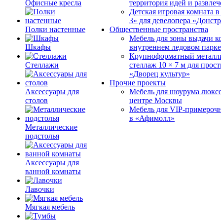
Офисные кресла
территория идей и развле
Детская игровая комната 
3» для девелопера «Донст
Полки настенные
Общественные пространства
Мебель для зоны выдачи к
Шкафы
внутреннем ледовом парке
Крупноформатный металл
Стеллажи
стеллаж 10 × 7 м для прос
«Дворец культур»
Прочие проекты
Аксессуары для
Мебель для шоурума люксо
столов
центре Москвы
Мебель для VIP-примероч
в «Афимолл»
Металлические
подстолья
Аксессуары для
ванной комнаты
Лавочки
Мягкая мебель