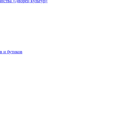
анства «Дворец культур»
в и бутиков