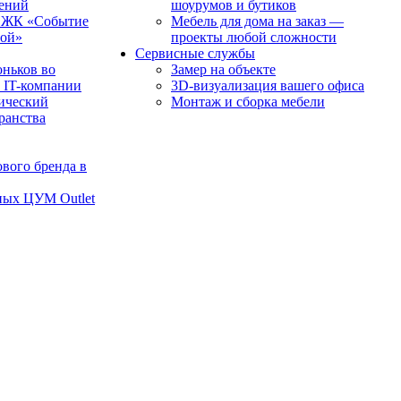
чений
шоурумов и бутиков
в ЖК «Событие
Мебель для дома на заказ —
рой»
проекты любой сложности
Сервисные службы
оньков во
Замер на объекте
 IT-компании
3D-визуализация вашего офиса
ический
Монтаж и сборка мебели
транства
вого бренда в
ных ЦУМ Outlet