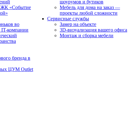
чений
шоурумов и бутиков
в ЖК «Событие
Мебель для дома на заказ —
рой»
проекты любой сложности
Сервисные службы
оньков во
Замер на объекте
 IT-компании
3D-визуализация вашего офиса
ический
Монтаж и сборка мебели
транства
вого бренда в
ных ЦУМ Outlet