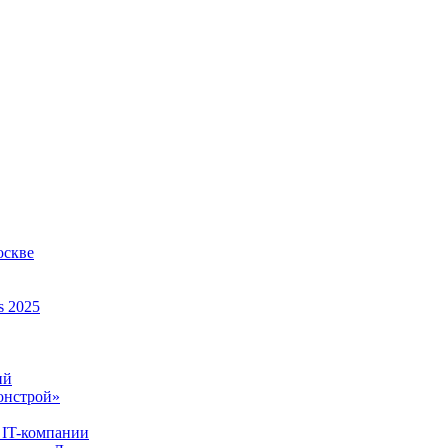
оскве
s 2025
ий
онстрой»
 IT-компании