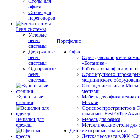
Столы для
офиса
Столы для
переговоров
Бенч-системы
Угловые
бенч-
Портфолио
системы
Двухрядные
Офисы
бенч-
Офис девелоперской комп
системы
«Ботаника»
Однорядные
Рабочая зона офиса в цен
бенч-
Офис крупного игрока ры
системы
медицинского оборудован
Оснащение офиса в Москв
местами
Журнальные
Мебель для офиса медиахо
столики
Москве
Офисное пространство в 
номинант Best Office Awar
Вешалки для
Мебель для офиса
одежды
Металлические столы для 
Детские игровые комнаты
Детская комната в ЖК “Си