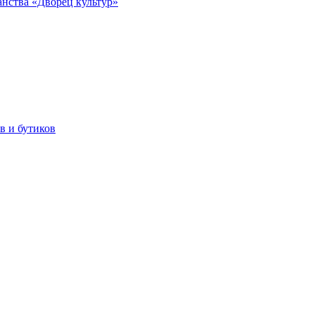
анства «Дворец культур»
в и бутиков