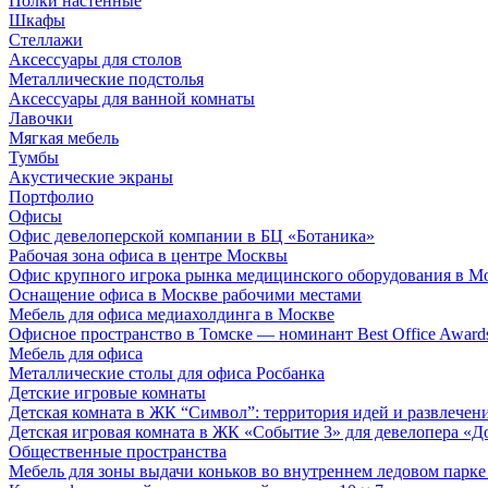
Полки настенные
Шкафы
Стеллажи
Аксессуары для столов
Металлические подстолья
Аксессуары для ванной комнаты
Лавочки
Мягкая мебель
Тумбы
Акустические экраны
Портфолио
Офисы
Офис девелоперской компании в БЦ «Ботаника»
Рабочая зона офиса в центре Москвы
Офис крупного игрока рынка медицинского оборудования в М
Оснащение офиса в Москве рабочими местами
Мебель для офиса медиахолдинга в Москве
Офисное пространство в Томске — номинант Best Office Award
Мебель для офиса
Металлические столы для офиса Росбанка
Детские игровые комнаты
Детская комната в ЖК “Символ”: территория идей и развлечен
Детская игровая комната в ЖК «Событие 3» для девелопера «Д
Общественные пространства
Мебель для зоны выдачи коньков во внутреннем ледовом парке