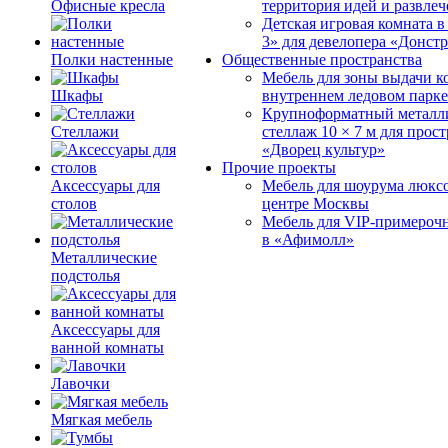
Офисные кресла
территория идей и развле
Детская игровая комната 
3» для девелопера «Донст
Полки настенные
Общественные пространства
Мебель для зоны выдачи к
Шкафы
внутреннем ледовом парке
Крупноформатный металл
Стеллажи
стеллаж 10 × 7 м для прос
«Дворец культур»
Прочие проекты
Аксессуары для
Мебель для шоурума люксо
столов
центре Москвы
Мебель для VIP-примероч
в «Афимолл»
Металлические
подстолья
Аксессуары для
ванной комнаты
Лавочки
Мягкая мебель