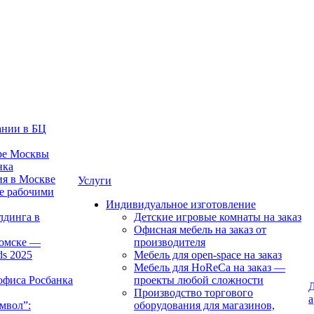
ании в БЦ
тре Москвы
нка
ия в Москве
Услуги
е рабочими
Индивидуальное изготовление
лдинга в
Детские игровые комнаты на заказ
Офисная мебель на заказ от
Томске —
производителя
ds 2025
Мебель для open-space на заказ
Мебель для HoReCa на заказ —
офиса Росбанка
проекты любой сложности
Д
Производство торгового
а
мвол”:
оборудования для магазинов,