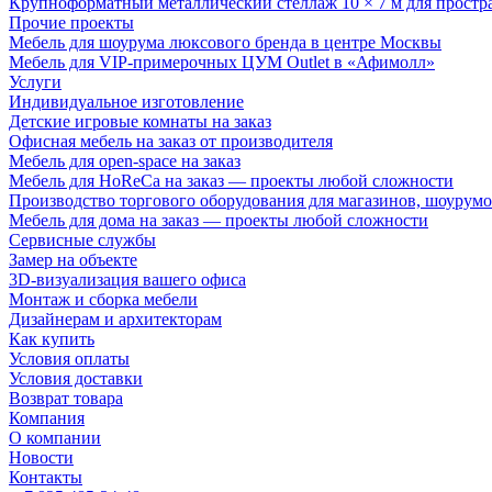
Крупноформатный металлический стеллаж 10 × 7 м для простр
Прочие проекты
Мебель для шоурума люксового бренда в центре Москвы
Мебель для VIP-примерочных ЦУМ Outlet в «Афимолл»
Услуги
Индивидуальное изготовление
Детские игровые комнаты на заказ
Офисная мебель на заказ от производителя
Мебель для open-space на заказ
Мебель для HoReCa на заказ — проекты любой сложности
Производство торгового оборудования для магазинов, шоурумо
Мебель для дома на заказ — проекты любой сложности
Сервисные службы
Замер на объекте
3D-визуализация вашего офиса
Монтаж и сборка мебели
Дизайнерам и архитекторам
Как купить
Условия оплаты
Условия доставки
Возврат товара
Компания
О компании
Новости
Контакты