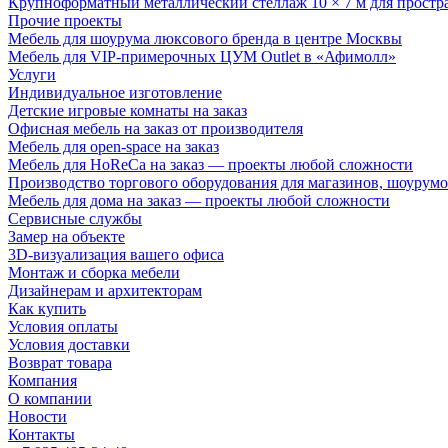
Крупноформатный металлический стеллаж 10 × 7 м для простр
Прочие проекты
Мебель для шоурума люксового бренда в центре Москвы
Мебель для VIP-примерочных ЦУМ Outlet в «Афимолл»
Услуги
Индивидуальное изготовление
Детские игровые комнаты на заказ
Офисная мебель на заказ от производителя
Мебель для open-space на заказ
Мебель для HoReCa на заказ — проекты любой сложности
Производство торгового оборудования для магазинов, шоурумо
Мебель для дома на заказ — проекты любой сложности
Сервисные службы
Замер на объекте
3D-визуализация вашего офиса
Монтаж и сборка мебели
Дизайнерам и архитекторам
Как купить
Условия оплаты
Условия доставки
Возврат товара
Компания
О компании
Новости
Контакты