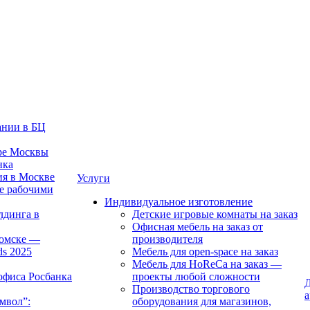
ании в БЦ
тре Москвы
нка
ия в Москве
Услуги
е рабочими
Индивидуальное изготовление
лдинга в
Детские игровые комнаты на заказ
Офисная мебель на заказ от
Томске —
производителя
ds 2025
Мебель для open-space на заказ
Мебель для HoReCa на заказ —
офиса Росбанка
проекты любой сложности
Д
Производство торгового
а
мвол”:
оборудования для магазинов,