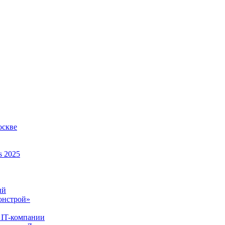
оскве
s 2025
ий
онстрой»
 IT-компании