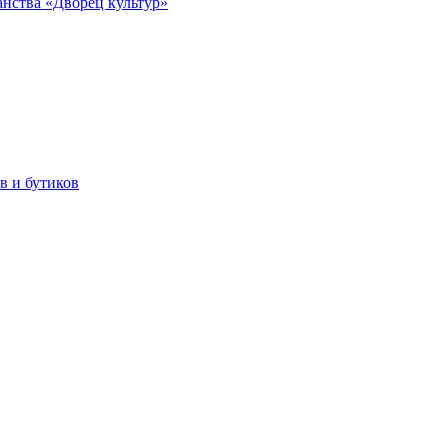
анства «Дворец культур»
в и бутиков