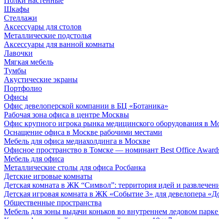
Полки настенные
Шкафы
Стеллажи
Аксессуары для столов
Металлические подстолья
Аксессуары для ванной комнаты
Лавочки
Мягкая мебель
Тумбы
Акустические экраны
Портфолио
Офисы
Офис девелоперской компании в БЦ «Ботаника»
Рабочая зона офиса в центре Москвы
Офис крупного игрока рынка медицинского оборудования в М
Оснащение офиса в Москве рабочими местами
Мебель для офиса медиахолдинга в Москве
Офисное пространство в Томске — номинант Best Office Award
Мебель для офиса
Металлические столы для офиса Росбанка
Детские игровые комнаты
Детская комната в ЖК “Символ”: территория идей и развлечен
Детская игровая комната в ЖК «Событие 3» для девелопера «Д
Общественные пространства
Мебель для зоны выдачи коньков во внутреннем ледовом парке