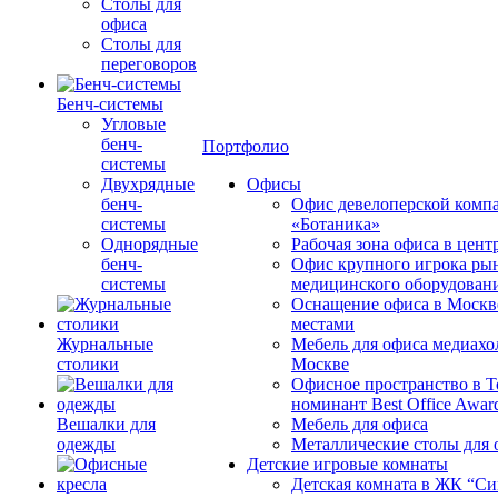
Столы для
офиса
Столы для
переговоров
Бенч-системы
Угловые
бенч-
Портфолио
системы
Двухрядные
Офисы
бенч-
Офис девелоперской комп
системы
«Ботаника»
Однорядные
Рабочая зона офиса в цен
бенч-
Офис крупного игрока ры
системы
медицинского оборудован
Оснащение офиса в Москв
местами
Журнальные
Мебель для офиса медиахо
столики
Москве
Офисное пространство в 
номинант Best Office Awar
Вешалки для
Мебель для офиса
одежды
Металлические столы для 
Детские игровые комнаты
Детская комната в ЖК “Си