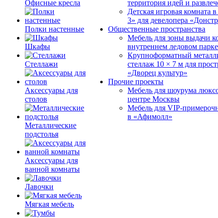
Офисные кресла
территория идей и развле
Детская игровая комната 
3» для девелопера «Донст
Полки настенные
Общественные пространства
Мебель для зоны выдачи к
Шкафы
внутреннем ледовом парке
Крупноформатный металл
Стеллажи
стеллаж 10 × 7 м для прос
«Дворец культур»
Прочие проекты
Аксессуары для
Мебель для шоурума люксо
столов
центре Москвы
Мебель для VIP-примероч
в «Афимолл»
Металлические
подстолья
Аксессуары для
ванной комнаты
Лавочки
Мягкая мебель