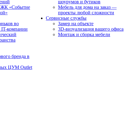
чений
шоурумов и бутиков
в ЖК «Событие
Мебель для дома на заказ —
рой»
проекты любой сложности
Сервисные службы
оньков во
Замер на объекте
 IT-компании
3D-визуализация вашего офиса
ический
Монтаж и сборка мебели
транства
вого бренда в
ных ЦУМ Outlet