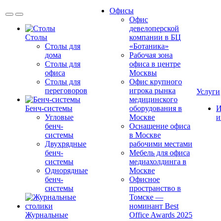
Офисы
Офис
девелоперской
Столы
компании в БЦ
Столы для
«Ботаника»
дома
Рабочая зона
Столы для
офиса в центре
офиса
Москвы
Столы для
Офис крупного
переговоров
игрока рынка
Услуги
медицинского
Бенч-системы
оборудования в
И
Угловые
Москве
и
бенч-
Оснащение офиса
системы
в Москве
Двухрядные
рабочими местами
бенч-
Мебель для офиса
системы
медиахолдинга в
Однорядные
Москве
бенч-
Офисное
системы
пространство в
Томске —
номинант Best
Журнальные
Office Awards 2025