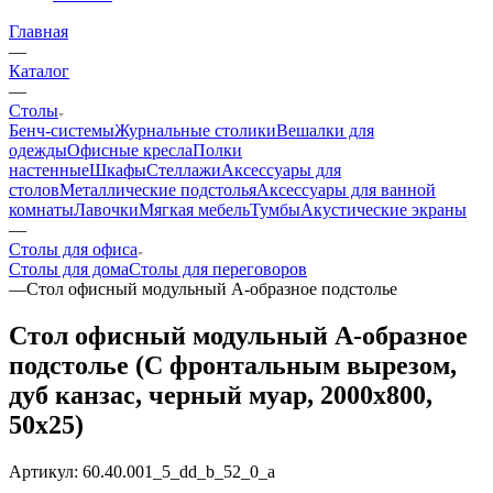
Главная
—
Каталог
—
Столы
Бенч-системы
Журнальные столики
Вешалки для
одежды
Офисные кресла
Полки
настенные
Шкафы
Стеллажи
Аксессуары для
столов
Металлические подстолья
Аксессуары для ванной
комнаты
Лавочки
Мягкая мебель
Тумбы
Акустические экраны
—
Столы для офиса
Столы для дома
Столы для переговоров
—
Стол офисный модульный А-образное подстолье
Стол офисный модульный А-образное
подстолье (С фронтальным вырезом,
дуб канзас, черный муар, 2000x800,
50x25)
Артикул:
60.40.001_5_dd_b_52_0_a