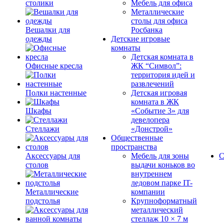
столики
Мебель для офиса
Металлические
столы для офиса
Вешалки для
Росбанка
одежды
Детские игровые
комнаты
Детская комната в
Офисные кресла
ЖК “Символ”:
территория идей и
развлечений
Полки настенные
Детская игровая
комната в ЖК
Шкафы
«Событие 3» для
девелопера
Стеллажи
«Донстрой»
Общественные
пространства
Аксессуары для
Мебель для зоны
С
столов
выдачи коньков во
внутреннем
ледовом парке IT-
Металлические
компании
подстолья
Крупноформатный
металлический
стеллаж 10 × 7 м