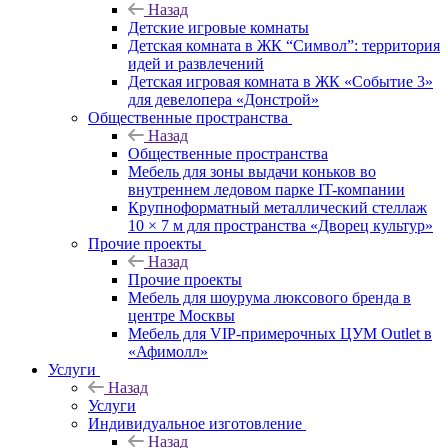
Назад
Детские игровые комнаты
Детская комната в ЖК “Символ”: территория
идей и развлечений
Детская игровая комната в ЖК «Событие 3»
для девелопера «Донстрой»
Общественные пространства
Назад
Общественные пространства
Мебель для зоны выдачи коньков во
внутреннем ледовом парке IT-компании
Крупноформатный металлический стеллаж
10 × 7 м для пространства «Дворец культур»
Прочие проекты
Назад
Прочие проекты
Мебель для шоурума люксового бренда в
центре Москвы
Мебель для VIP-примерочных ЦУМ Outlet в
«Афимолл»
Услуги
Назад
Услуги
Индивидуальное изготовление
Назад