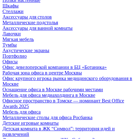
Полки настенные
Шкафы
Стеллажи
Аксессуары для столов
Металлические подстолья
Аксессуары для ванной комнаты
Лавочки
Мягкая мебель
Тумбы
Акустические экраны
Портфолио
Офисы
Офис девелоперской компании в БЦ «Ботаника»
Рабочая зона офиса в центре Москвы
Офис крупного игрока рынка медицинского оборудования в
Москве
Оснащение офиса в Москве рабочими местами
Мебель для офиса медиахолдинга в Москве
Офисное пространство в Томске — номинант Best Office
Awards 2025
Мебель для офиса
Металлические столы для офиса Росбанка
Детские игровые комнаты
Детская комната в ЖК “Символ”: территория идей и
развлечений