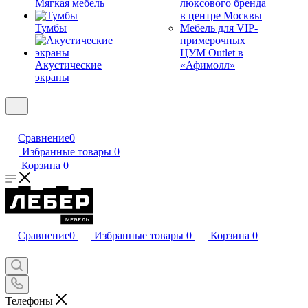
Мягкая мебель
люксового бренда
в центре Москвы
Тумбы
Мебель для VIP-
примерочных
ЦУМ Outlet в
Акустические
«Афимолл»
экраны
Сравнение
0
Избранные товары
0
Корзина
0
Сравнение
0
Избранные товары
0
Корзина
0
Телефоны