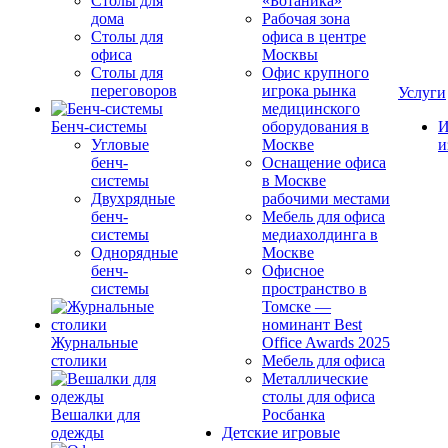
Столы для
«Ботаника»
дома
Рабочая зона
Столы для
офиса в центре
офиса
Москвы
Столы для
Офис крупного
переговоров
игрока рынка
Услуги
медицинского
Бенч-системы
оборудования в
И
Угловые
Москве
и
бенч-
Оснащение офиса
системы
в Москве
Двухрядные
рабочими местами
бенч-
Мебель для офиса
системы
медиахолдинга в
Однорядные
Москве
бенч-
Офисное
системы
пространство в
Томске —
номинант Best
Журнальные
Office Awards 2025
столики
Мебель для офиса
Металлические
столы для офиса
Вешалки для
Росбанка
одежды
Детские игровые