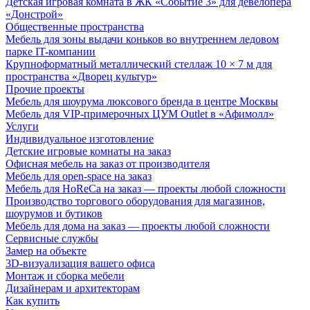
Детская игровая комната в ЖК «Событие 3» для девелопера
«Донстрой»
Общественные пространства
Мебель для зоны выдачи коньков во внутреннем ледовом
парке IT-компании
Крупноформатный металлический стеллаж 10 × 7 м для
пространства «Дворец культур»
Прочие проекты
Мебель для шоурума люксового бренда в центре Москвы
Мебель для VIP-примерочных ЦУМ Outlet в «Афимолл»
Услуги
Индивидуальное изготовление
Детские игровые комнаты на заказ
Офисная мебель на заказ от производителя
Мебель для open-space на заказ
Мебель для HoReCa на заказ — проекты любой сложности
Производство торгового оборудования для магазинов,
шоурумов и бутиков
Мебель для дома на заказ — проекты любой сложности
Сервисные службы
Замер на объекте
3D-визуализация вашего офиса
Монтаж и сборка мебели
Дизайнерам и архитекторам
Как купить