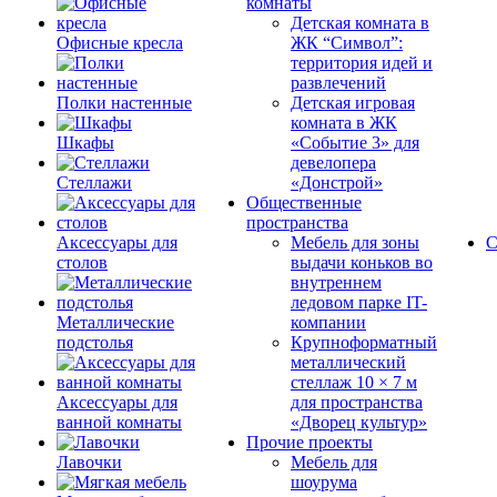
комнаты
Детская комната в
Офисные кресла
ЖК “Символ”:
территория идей и
развлечений
Полки настенные
Детская игровая
комната в ЖК
Шкафы
«Событие 3» для
девелопера
Стеллажи
«Донстрой»
Общественные
пространства
Аксессуары для
Мебель для зоны
С
столов
выдачи коньков во
внутреннем
ледовом парке IT-
Металлические
компании
подстолья
Крупноформатный
металлический
стеллаж 10 × 7 м
Аксессуары для
для пространства
ванной комнаты
«Дворец культур»
Прочие проекты
Лавочки
Мебель для
шоурума