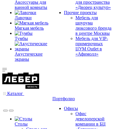
Аксессуары для
для пространства
ванной комнаты
«Дворец культур»
Прочие проекты
Лавочки
Мебель для
шоурума
Мягкая мебель
люксового бренда
в центре Москвы
Тумбы
Мебель для VIP-
примерочных
ЦУМ Outlet в
Акустические
«Афимолл»
экраны
Каталог
Портфолио
Офисы
Офис
девелоперской
Столы
компании в БЦ