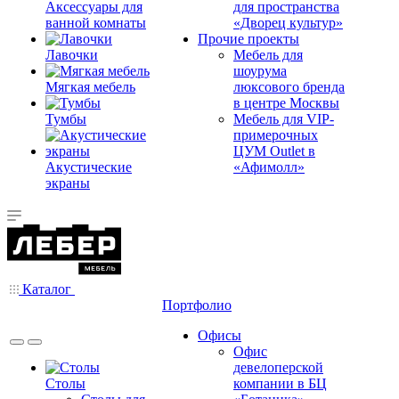
Аксессуары для
для пространства
ванной комнаты
«Дворец культур»
Прочие проекты
Лавочки
Мебель для
шоурума
Мягкая мебель
люксового бренда
в центре Москвы
Тумбы
Мебель для VIP-
примерочных
ЦУМ Outlet в
Акустические
«Афимолл»
экраны
Каталог
Портфолио
Офисы
Офис
девелоперской
Столы
компании в БЦ