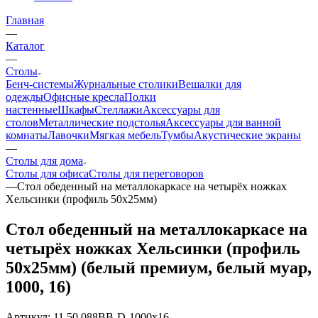
Главная
—
Каталог
—
Столы
Бенч-системы
Журнальные столики
Вешалки для
одежды
Офисные кресла
Полки
настенные
Шкафы
Стеллажи
Аксессуары для
столов
Металлические подстолья
Аксессуары для ванной
комнаты
Лавочки
Мягкая мебель
Тумбы
Акустические экраны
—
Столы для дома
Столы для офиса
Столы для переговоров
—
Стол обеденный на металлокаркасе на четырёх ножках
Хельсинки (профиль 50х25мм)
Стол обеденный на металлокаркасе на
четырёх ножках Хельсинки (профиль
50х25мм) (белый премиум, белый муар,
1000, 16)
Артикул:
11.50.088BB-D-1000x16