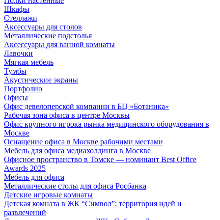
Полки настенные
Шкафы
Стеллажи
Аксессуары для столов
Металлические подстолья
Аксессуары для ванной комнаты
Лавочки
Мягкая мебель
Тумбы
Акустические экраны
Портфолио
Офисы
Офис девелоперской компании в БЦ «Ботаника»
Рабочая зона офиса в центре Москвы
Офис крупного игрока рынка медицинского оборудования в
Москве
Оснащение офиса в Москве рабочими местами
Мебель для офиса медиахолдинга в Москве
Офисное пространство в Томске — номинант Best Office
Awards 2025
Мебель для офиса
Металлические столы для офиса Росбанка
Детские игровые комнаты
Детская комната в ЖК “Символ”: территория идей и
развлечений