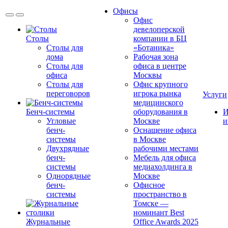
Офисы
Офис
девелоперской
Столы
компании в БЦ
Столы для
«Ботаника»
дома
Рабочая зона
Столы для
офиса в центре
офиса
Москвы
Столы для
Офис крупного
переговоров
игрока рынка
Услуги
медицинского
Бенч-системы
оборудования в
И
Угловые
Москве
и
бенч-
Оснащение офиса
системы
в Москве
Двухрядные
рабочими местами
бенч-
Мебель для офиса
системы
медиахолдинга в
Однорядные
Москве
бенч-
Офисное
системы
пространство в
Томске —
номинант Best
Журнальные
Office Awards 2025