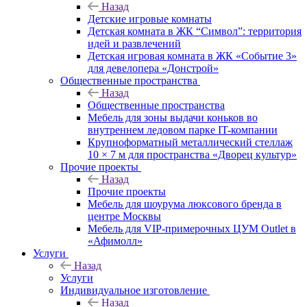
Назад
Детские игровые комнаты
Детская комната в ЖК “Символ”: территория
идей и развлечений
Детская игровая комната в ЖК «Событие 3»
для девелопера «Донстрой»
Общественные пространства
Назад
Общественные пространства
Мебель для зоны выдачи коньков во
внутреннем ледовом парке IT-компании
Крупноформатный металлический стеллаж
10 × 7 м для пространства «Дворец культур»
Прочие проекты
Назад
Прочие проекты
Мебель для шоурума люксового бренда в
центре Москвы
Мебель для VIP-примерочных ЦУМ Outlet в
«Афимолл»
Услуги
Назад
Услуги
Индивидуальное изготовление
Назад