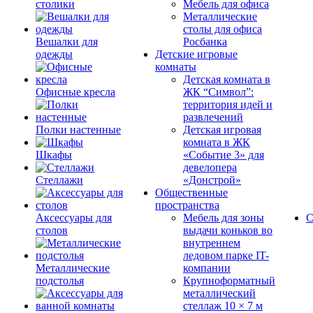
столики
Мебель для офиса
Металлические
столы для офиса
Вешалки для
Росбанка
одежды
Детские игровые
комнаты
Детская комната в
Офисные кресла
ЖК “Символ”:
территория идей и
развлечений
Полки настенные
Детская игровая
комната в ЖК
Шкафы
«Событие 3» для
девелопера
Стеллажи
«Донстрой»
Общественные
пространства
Аксессуары для
Мебель для зоны
С
столов
выдачи коньков во
внутреннем
ледовом парке IT-
Металлические
компании
подстолья
Крупноформатный
металлический
стеллаж 10 × 7 м