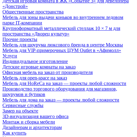
Детская игровая комната в ЖК «Событие 3» для девелопера
«Донстрой»
Общественные пространства
Мебель для зоны выдачи коньков во внутреннем ледовом
парке IT-компании
Крупноформатный металлический стеллаж 10 × 7 м для
пространства «Дворец культур»
Прочие проекты
Мебель для шоурума люксового бренда в центре Москвы
Мебель для VIP-примерочных ЦУМ Outlet в «Афимолл»
Услуги
Индивидуальное изготовление
Детские игровые комнаты на заказ
Офисная мебель на заказ от производителя
Мебель для open-space на заказ
Мебель для HoReCa на заказ — проекты любой сложности
Производство торгового оборудования для магазинов,
шоурумов и бутиков
Мебель для дома на заказ — проекты любой сложности
Сервисные службы
Замер на объекте
3D-визуализация вашего офиса
Монтаж и сборка мебели
Дизайнерам и архитекторам
Как купить