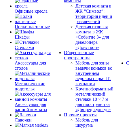
комнаты
Детская комната в
Офисные кресла
ЖК “Символ”:
территория идей и
развлечений
Полки настенные
Детская игровая
комната в ЖК
Шкафы
«Событие 3» для
девелопера
Стеллажи
«Донстрой»
Общественные
пространства
Аксессуары для
Мебель для зоны
С
столов
выдачи коньков во
внутреннем
ледовом парке IT-
Металлические
компании
подстолья
Крупноформатный
металлический
стеллаж 10 × 7 м
Аксессуары для
для пространства
ванной комнаты
«Дворец культур»
Прочие проекты
Лавочки
Мебель для
шоурума