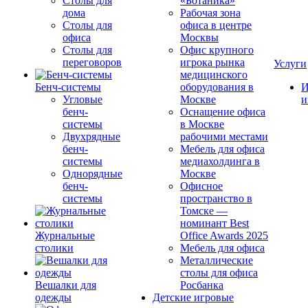
Столы для
«Ботаника»
дома
Рабочая зона
Столы для
офиса в центре
офиса
Москвы
Столы для
Офис крупного
переговоров
игрока рынка
Услуги
медицинского
Бенч-системы
оборудования в
И
Угловые
Москве
и
бенч-
Оснащение офиса
системы
в Москве
Двухрядные
рабочими местами
бенч-
Мебель для офиса
системы
медиахолдинга в
Однорядные
Москве
бенч-
Офисное
системы
пространство в
Томске —
номинант Best
Журнальные
Office Awards 2025
столики
Мебель для офиса
Металлические
столы для офиса
Вешалки для
Росбанка
одежды
Детские игровые