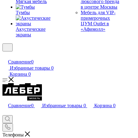
Мягкая мебель
люксового бренда
в центре Москвы
Тумбы
Мебель для VIP-
примерочных
ЦУМ Outlet в
Акустические
«Афимолл»
экраны
Сравнение
0
Избранные товары
0
Корзина
0
Сравнение
0
Избранные товары
0
Корзина
0
Телефоны