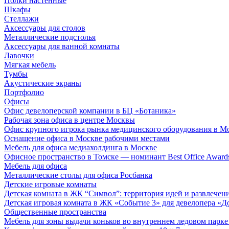
Полки настенные
Шкафы
Стеллажи
Аксессуары для столов
Металлические подстолья
Аксессуары для ванной комнаты
Лавочки
Мягкая мебель
Тумбы
Акустические экраны
Портфолио
Офисы
Офис девелоперской компании в БЦ «Ботаника»
Рабочая зона офиса в центре Москвы
Офис крупного игрока рынка медицинского оборудования в М
Оснащение офиса в Москве рабочими местами
Мебель для офиса медиахолдинга в Москве
Офисное пространство в Томске — номинант Best Office Award
Мебель для офиса
Металлические столы для офиса Росбанка
Детские игровые комнаты
Детская комната в ЖК “Символ”: территория идей и развлечен
Детская игровая комната в ЖК «Событие 3» для девелопера «Д
Общественные пространства
Мебель для зоны выдачи коньков во внутреннем ледовом парке