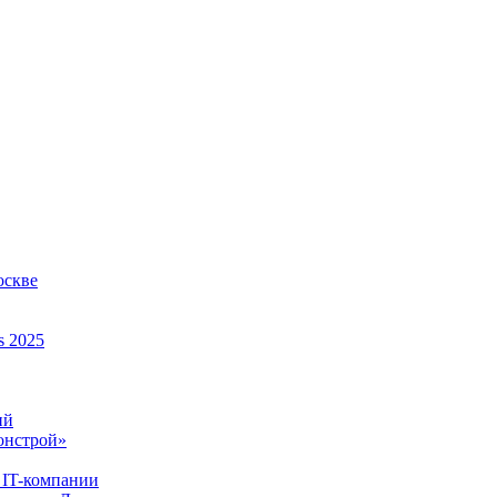
оскве
s 2025
ий
онстрой»
 IT-компании