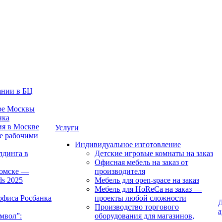
ании в БЦ
тре Москвы
нка
ия в Москве
Услуги
е рабочими
Индивидуальное изготовление
лдинга в
Детские игровые комнаты на заказ
Офисная мебель на заказ от
Томске —
производителя
ds 2025
Мебель для open-space на заказ
Мебель для HoReCa на заказ —
офиса Росбанка
проекты любой сложности
Д
Производство торгового
а
мвол”:
оборудования для магазинов,