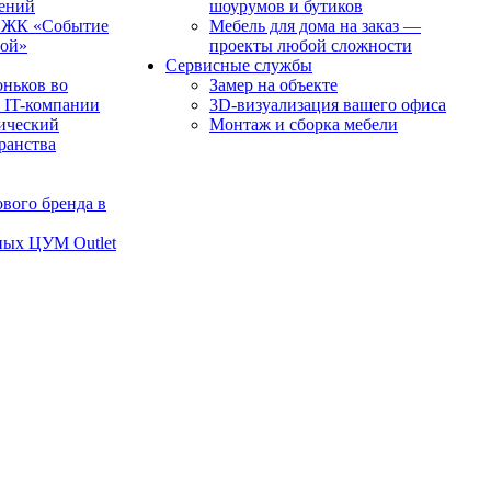
чений
шоурумов и бутиков
в ЖК «Событие
Мебель для дома на заказ —
рой»
проекты любой сложности
Сервисные службы
оньков во
Замер на объекте
 IT-компании
3D-визуализация вашего офиса
ический
Монтаж и сборка мебели
транства
вого бренда в
ных ЦУМ Outlet