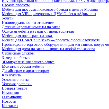
Крупноформатный металлический стеллаж 10 × 7 м для простр
Прочие проекты
Мебель для шоурума люксового бренда в центре Москвы
Мебель для VIP-примерочных ЦУМ Outlet в «Афимолл»
Услуги
Индивидуальное изготовление
Детские игровые комнаты на заказ
Офисная мебель на заказ от производителя
Мебель для open-space на заказ
Мебель для HoReCa на заказ — проекты любой сложности
Производство торгового оборудования для магазинов, шоурумо
Мебель для дома на заказ — проекты любой сложности
Сервисные службы
Замер на объекте
3D-визуализация вашего офиса
Монтаж и сборка мебели
Дизайнерам и архитекторам
Как купить
Условия оплаты
Условия доставки
Возврат товара
Компания
О компании
Новости
Контакты