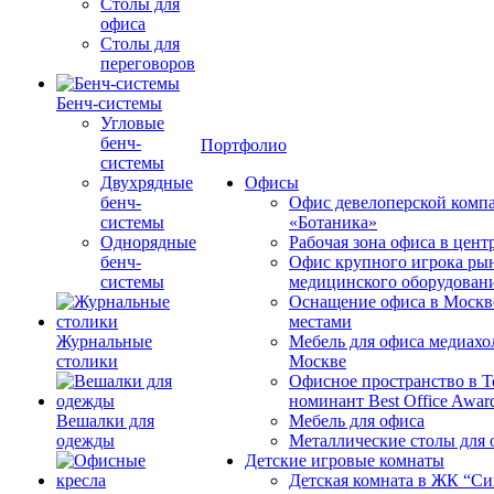
Столы для
офиса
Столы для
переговоров
Бенч-системы
Угловые
бенч-
Портфолио
системы
Двухрядные
Офисы
бенч-
Офис девелоперской комп
системы
«Ботаника»
Однорядные
Рабочая зона офиса в цен
бенч-
Офис крупного игрока ры
системы
медицинского оборудован
Оснащение офиса в Москв
местами
Журнальные
Мебель для офиса медиахо
столики
Москве
Офисное пространство в 
номинант Best Office Awar
Вешалки для
Мебель для офиса
одежды
Металлические столы для 
Детские игровые комнаты
Детская комната в ЖК “Си