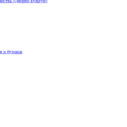
анства «Дворец культур»
в и бутиков