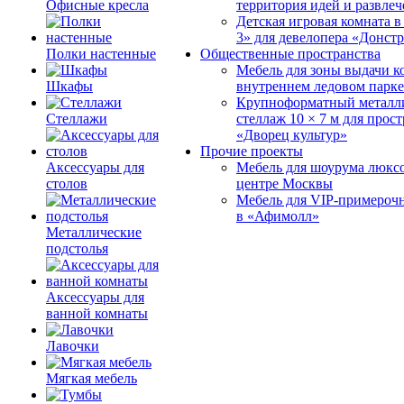
Офисные кресла
территория идей и развле
Детская игровая комната 
3» для девелопера «Донст
Полки настенные
Общественные пространства
Мебель для зоны выдачи к
Шкафы
внутреннем ледовом парке
Крупноформатный металл
Стеллажи
стеллаж 10 × 7 м для прос
«Дворец культур»
Прочие проекты
Аксессуары для
Мебель для шоурума люксо
столов
центре Москвы
Мебель для VIP-примероч
в «Афимолл»
Металлические
подстолья
Аксессуары для
ванной комнаты
Лавочки
Мягкая мебель