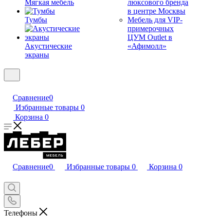
Мягкая мебель
люксового бренда
в центре Москвы
Тумбы
Мебель для VIP-
примерочных
ЦУМ Outlet в
Акустические
«Афимолл»
экраны
Сравнение
0
Избранные товары
0
Корзина
0
Сравнение
0
Избранные товары
0
Корзина
0
Телефоны