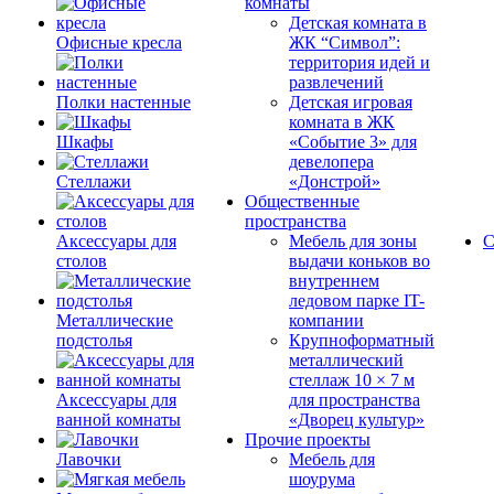
комнаты
Детская комната в
Офисные кресла
ЖК “Символ”:
территория идей и
развлечений
Полки настенные
Детская игровая
комната в ЖК
Шкафы
«Событие 3» для
девелопера
Стеллажи
«Донстрой»
Общественные
пространства
Аксессуары для
Мебель для зоны
С
столов
выдачи коньков во
внутреннем
ледовом парке IT-
Металлические
компании
подстолья
Крупноформатный
металлический
стеллаж 10 × 7 м
Аксессуары для
для пространства
ванной комнаты
«Дворец культур»
Прочие проекты
Лавочки
Мебель для
шоурума