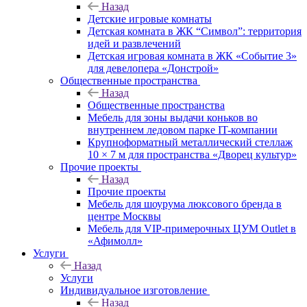
Назад
Детские игровые комнаты
Детская комната в ЖК “Символ”: территория
идей и развлечений
Детская игровая комната в ЖК «Событие 3»
для девелопера «Донстрой»
Общественные пространства
Назад
Общественные пространства
Мебель для зоны выдачи коньков во
внутреннем ледовом парке IT-компании
Крупноформатный металлический стеллаж
10 × 7 м для пространства «Дворец культур»
Прочие проекты
Назад
Прочие проекты
Мебель для шоурума люксового бренда в
центре Москвы
Мебель для VIP-примерочных ЦУМ Outlet в
«Афимолл»
Услуги
Назад
Услуги
Индивидуальное изготовление
Назад