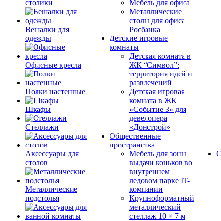
столики
Мебель для офиса
Металлические
столы для офиса
Вешалки для
Росбанка
одежды
Детские игровые
комнаты
Детская комната в
Офисные кресла
ЖК “Символ”:
территория идей и
развлечений
Полки настенные
Детская игровая
комната в ЖК
Шкафы
«Событие 3» для
девелопера
Стеллажи
«Донстрой»
Общественные
пространства
Аксессуары для
Мебель для зоны
С
столов
выдачи коньков во
внутреннем
ледовом парке IT-
Металлические
компании
подстолья
Крупноформатный
металлический
стеллаж 10 × 7 м