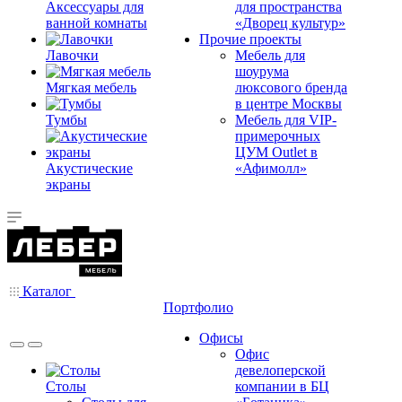
Аксессуары для
для пространства
ванной комнаты
«Дворец культур»
Прочие проекты
Лавочки
Мебель для
шоурума
Мягкая мебель
люксового бренда
в центре Москвы
Тумбы
Мебель для VIP-
примерочных
ЦУМ Outlet в
Акустические
«Афимолл»
экраны
Каталог
Портфолио
Офисы
Офис
девелоперской
Столы
компании в БЦ