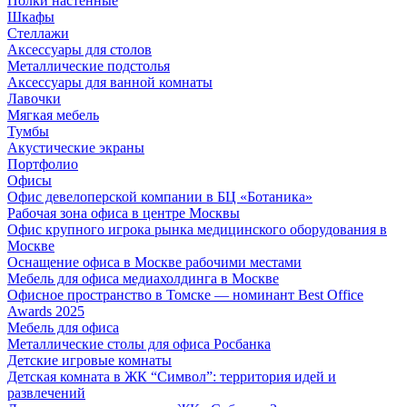
Полки настенные
Шкафы
Стеллажи
Аксессуары для столов
Металлические подстолья
Аксессуары для ванной комнаты
Лавочки
Мягкая мебель
Тумбы
Акустические экраны
Портфолио
Офисы
Офис девелоперской компании в БЦ «Ботаника»
Рабочая зона офиса в центре Москвы
Офис крупного игрока рынка медицинского оборудования в
Москве
Оснащение офиса в Москве рабочими местами
Мебель для офиса медиахолдинга в Москве
Офисное пространство в Томске — номинант Best Office
Awards 2025
Мебель для офиса
Металлические столы для офиса Росбанка
Детские игровые комнаты
Детская комната в ЖК “Символ”: территория идей и
развлечений