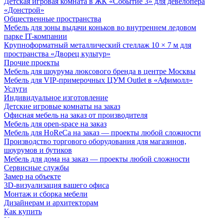
Детская игровая комната в ЖК «Событие 3» для девелопера
«Донстрой»
Общественные пространства
Мебель для зоны выдачи коньков во внутреннем ледовом
парке IT-компании
Крупноформатный металлический стеллаж 10 × 7 м для
пространства «Дворец культур»
Прочие проекты
Мебель для шоурума люксового бренда в центре Москвы
Мебель для VIP-примерочных ЦУМ Outlet в «Афимолл»
Услуги
Индивидуальное изготовление
Детские игровые комнаты на заказ
Офисная мебель на заказ от производителя
Мебель для open-space на заказ
Мебель для HoReCa на заказ — проекты любой сложности
Производство торгового оборудования для магазинов,
шоурумов и бутиков
Мебель для дома на заказ — проекты любой сложности
Сервисные службы
Замер на объекте
3D-визуализация вашего офиса
Монтаж и сборка мебели
Дизайнерам и архитекторам
Как купить