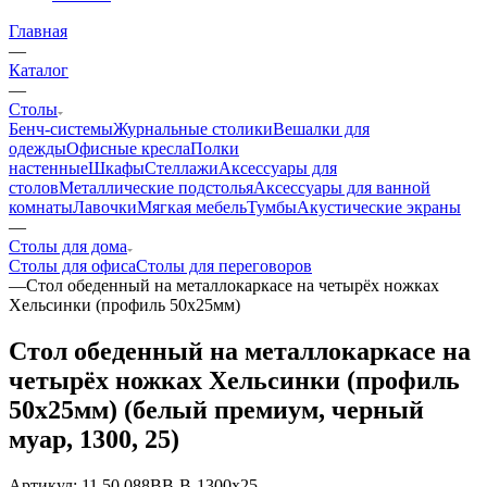
Главная
—
Каталог
—
Столы
Бенч-системы
Журнальные столики
Вешалки для
одежды
Офисные кресла
Полки
настенные
Шкафы
Стеллажи
Аксессуары для
столов
Металлические подстолья
Аксессуары для ванной
комнаты
Лавочки
Мягкая мебель
Тумбы
Акустические экраны
—
Столы для дома
Столы для офиса
Столы для переговоров
—
Стол обеденный на металлокаркасе на четырёх ножках
Хельсинки (профиль 50х25мм)
Стол обеденный на металлокаркасе на
четырёх ножках Хельсинки (профиль
50х25мм) (белый премиум, черный
муар, 1300, 25)
Артикул:
11.50.088BB-B-1300x25