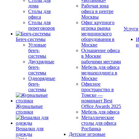
Столы для
«Ботаника»
дома
Рабочая зона
Столы для
офиса в центре
офиса
Москвы
Столы для
Офис крупного
переговоров
игрока рынка
Услуги
медицинского
Бенч-системы
оборудования в
И
Угловые
Москве
и
бенч-
Оснащение офиса
системы
в Москве
Двухрядные
рабочими местами
бенч-
Мебель для офиса
системы
медиахолдинга в
Однорядные
Москве
бенч-
Офисное
системы
пространство в
Томске —
номинант Best
Журнальные
Office Awards 2025
столики
Мебель для офиса
Металлические
столы для офиса
Вешалки для
Росбанка
одежды
Детские игровые