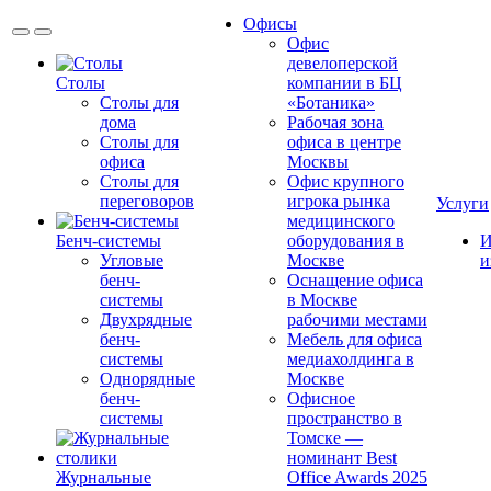
Офисы
Офис
девелоперской
Столы
компании в БЦ
Столы для
«Ботаника»
дома
Рабочая зона
Столы для
офиса в центре
офиса
Москвы
Столы для
Офис крупного
переговоров
игрока рынка
Услуги
медицинского
Бенч-системы
оборудования в
И
Угловые
Москве
и
бенч-
Оснащение офиса
системы
в Москве
Двухрядные
рабочими местами
бенч-
Мебель для офиса
системы
медиахолдинга в
Однорядные
Москве
бенч-
Офисное
системы
пространство в
Томске —
номинант Best
Журнальные
Office Awards 2025