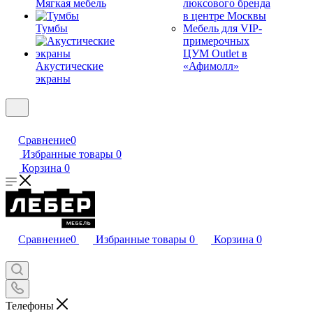
Мягкая мебель
люксового бренда
в центре Москвы
Тумбы
Мебель для VIP-
примерочных
ЦУМ Outlet в
Акустические
«Афимолл»
экраны
Сравнение
0
Избранные товары
0
Корзина
0
Сравнение
0
Избранные товары
0
Корзина
0
Телефоны