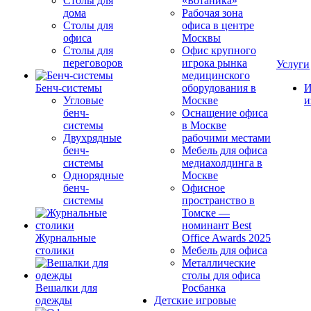
Столы для
«Ботаника»
дома
Рабочая зона
Столы для
офиса в центре
офиса
Москвы
Столы для
Офис крупного
переговоров
игрока рынка
Услуги
медицинского
Бенч-системы
оборудования в
И
Угловые
Москве
и
бенч-
Оснащение офиса
системы
в Москве
Двухрядные
рабочими местами
бенч-
Мебель для офиса
системы
медиахолдинга в
Однорядные
Москве
бенч-
Офисное
системы
пространство в
Томске —
номинант Best
Журнальные
Office Awards 2025
столики
Мебель для офиса
Металлические
столы для офиса
Вешалки для
Росбанка
одежды
Детские игровые