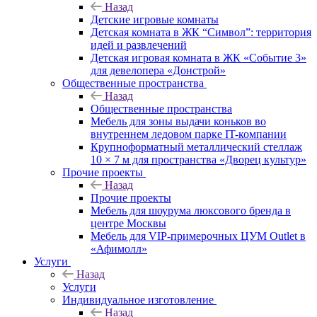
Назад
Детские игровые комнаты
Детская комната в ЖК “Символ”: территория
идей и развлечений
Детская игровая комната в ЖК «Событие 3»
для девелопера «Донстрой»
Общественные пространства
Назад
Общественные пространства
Мебель для зоны выдачи коньков во
внутреннем ледовом парке IT-компании
Крупноформатный металлический стеллаж
10 × 7 м для пространства «Дворец культур»
Прочие проекты
Назад
Прочие проекты
Мебель для шоурума люксового бренда в
центре Москвы
Мебель для VIP-примерочных ЦУМ Outlet в
«Афимолл»
Услуги
Назад
Услуги
Индивидуальное изготовление
Назад