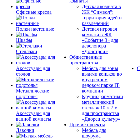
комнаты
Детская комната в
Офисные кресла
ЖК “Символ”:
территория идей и
развлечений
Полки настенные
Детская игровая
комната в ЖК
Шкафы
«Событие 3» для
девелопера
Стеллажи
«Донстрой»
Общественные
пространства
Аксессуары для
Мебель для зоны
С
столов
выдачи коньков во
внутреннем
ледовом парке IT-
Металлические
компании
подстолья
Крупноформатный
металлический
стеллаж 10 × 7 м
Аксессуары для
для пространства
ванной комнаты
«Дворец культур»
Прочие проекты
Лавочки
Мебель для
шоурума