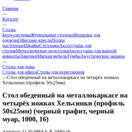
Главная
—
Каталог
—
Столы
Бенч-системы
Журнальные столики
Вешалки для
одежды
Офисные кресла
Полки
настенные
Шкафы
Стеллажи
Аксессуары для
столов
Металлические подстолья
Аксессуары для ванной
комнаты
Лавочки
Мягкая мебель
Тумбы
Акустические экраны
—
Столы для дома
Столы для офиса
Столы для переговоров
—
Стол обеденный на металлокаркасе на четырёх ножках
Хельсинки (профиль 50х25мм)
Стол обеденный на металлокаркасе на
четырёх ножках Хельсинки (профиль
50х25мм) (черный графит, черный
муар, 1000, 16)
Артикул:
11.50.088AA-B-1000x16