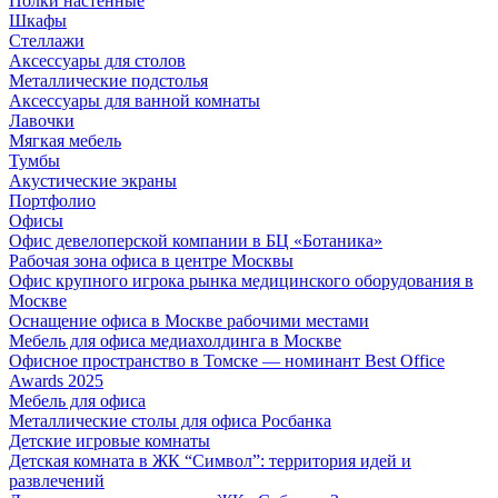
Полки настенные
Шкафы
Стеллажи
Аксессуары для столов
Металлические подстолья
Аксессуары для ванной комнаты
Лавочки
Мягкая мебель
Тумбы
Акустические экраны
Портфолио
Офисы
Офис девелоперской компании в БЦ «Ботаника»
Рабочая зона офиса в центре Москвы
Офис крупного игрока рынка медицинского оборудования в
Москве
Оснащение офиса в Москве рабочими местами
Мебель для офиса медиахолдинга в Москве
Офисное пространство в Томске — номинант Best Office
Awards 2025
Мебель для офиса
Металлические столы для офиса Росбанка
Детские игровые комнаты
Детская комната в ЖК “Символ”: территория идей и
развлечений