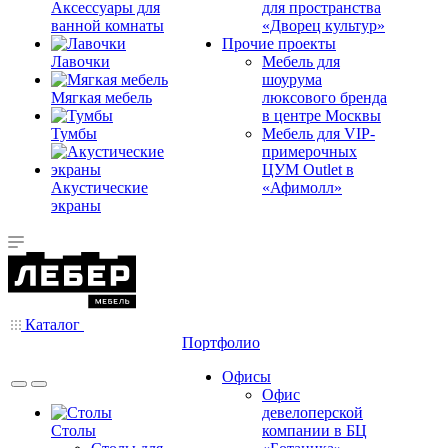
Аксессуары для
для пространства
ванной комнаты
«Дворец культур»
Прочие проекты
Лавочки
Мебель для
шоурума
Мягкая мебель
люксового бренда
в центре Москвы
Тумбы
Мебель для VIP-
примерочных
ЦУМ Outlet в
Акустические
«Афимолл»
экраны
Каталог
Портфолио
Офисы
Офис
девелоперской
Столы
компании в БЦ