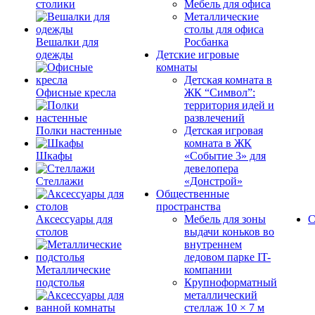
столики
Мебель для офиса
Металлические
столы для офиса
Вешалки для
Росбанка
одежды
Детские игровые
комнаты
Детская комната в
Офисные кресла
ЖК “Символ”:
территория идей и
развлечений
Полки настенные
Детская игровая
комната в ЖК
Шкафы
«Событие 3» для
девелопера
Стеллажи
«Донстрой»
Общественные
пространства
Аксессуары для
Мебель для зоны
С
столов
выдачи коньков во
внутреннем
ледовом парке IT-
Металлические
компании
подстолья
Крупноформатный
металлический
стеллаж 10 × 7 м