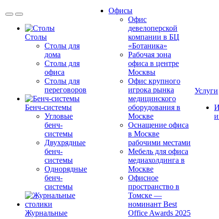
Офисы
Офис
девелоперской
Столы
компании в БЦ
Столы для
«Ботаника»
дома
Рабочая зона
Столы для
офиса в центре
офиса
Москвы
Столы для
Офис крупного
переговоров
игрока рынка
Услуги
медицинского
Бенч-системы
оборудования в
И
Угловые
Москве
и
бенч-
Оснащение офиса
системы
в Москве
Двухрядные
рабочими местами
бенч-
Мебель для офиса
системы
медиахолдинга в
Однорядные
Москве
бенч-
Офисное
системы
пространство в
Томске —
номинант Best
Журнальные
Office Awards 2025