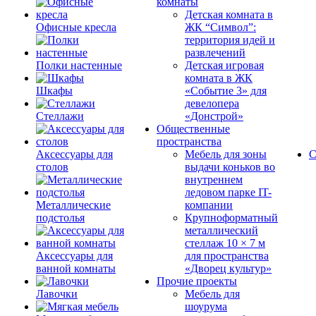
комнаты
Детская комната в
Офисные кресла
ЖК “Символ”:
территория идей и
развлечений
Полки настенные
Детская игровая
комната в ЖК
Шкафы
«Событие 3» для
девелопера
Стеллажи
«Донстрой»
Общественные
пространства
Аксессуары для
Мебель для зоны
С
столов
выдачи коньков во
внутреннем
ледовом парке IT-
Металлические
компании
подстолья
Крупноформатный
металлический
стеллаж 10 × 7 м
Аксессуары для
для пространства
ванной комнаты
«Дворец культур»
Прочие проекты
Лавочки
Мебель для
шоурума