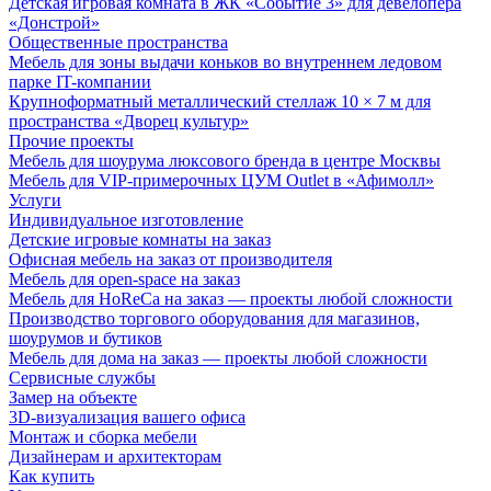
Детская игровая комната в ЖК «Событие 3» для девелопера
«Донстрой»
Общественные пространства
Мебель для зоны выдачи коньков во внутреннем ледовом
парке IT-компании
Крупноформатный металлический стеллаж 10 × 7 м для
пространства «Дворец культур»
Прочие проекты
Мебель для шоурума люксового бренда в центре Москвы
Мебель для VIP-примерочных ЦУМ Outlet в «Афимолл»
Услуги
Индивидуальное изготовление
Детские игровые комнаты на заказ
Офисная мебель на заказ от производителя
Мебель для open-space на заказ
Мебель для HoReCa на заказ — проекты любой сложности
Производство торгового оборудования для магазинов,
шоурумов и бутиков
Мебель для дома на заказ — проекты любой сложности
Сервисные службы
Замер на объекте
3D-визуализация вашего офиса
Монтаж и сборка мебели
Дизайнерам и архитекторам
Как купить