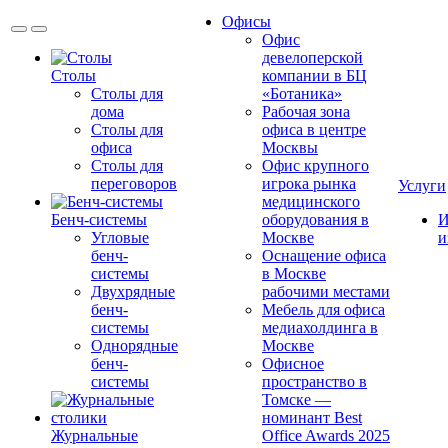
Офисы
Офис
девелоперской
Столы
компании в БЦ
Столы для
«Ботаника»
дома
Рабочая зона
Столы для
офиса в центре
офиса
Москвы
Столы для
Офис крупного
переговоров
игрока рынка
Услуги
медицинского
Бенч-системы
оборудования в
И
Угловые
Москве
и
бенч-
Оснащение офиса
системы
в Москве
Двухрядные
рабочими местами
бенч-
Мебель для офиса
системы
медиахолдинга в
Однорядные
Москве
бенч-
Офисное
системы
пространство в
Томске —
номинант Best
Журнальные
Office Awards 2025