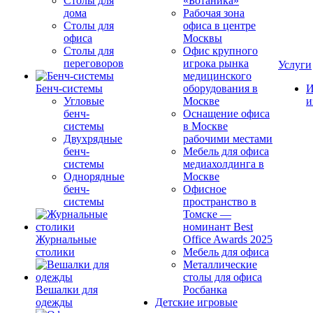
Столы для
«Ботаника»
дома
Рабочая зона
Столы для
офиса в центре
офиса
Москвы
Столы для
Офис крупного
переговоров
игрока рынка
Услуги
медицинского
Бенч-системы
оборудования в
И
Угловые
Москве
и
бенч-
Оснащение офиса
системы
в Москве
Двухрядные
рабочими местами
бенч-
Мебель для офиса
системы
медиахолдинга в
Однорядные
Москве
бенч-
Офисное
системы
пространство в
Томске —
номинант Best
Журнальные
Office Awards 2025
столики
Мебель для офиса
Металлические
столы для офиса
Вешалки для
Росбанка
одежды
Детские игровые