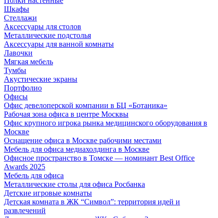
Полки настенные
Шкафы
Стеллажи
Аксессуары для столов
Металлические подстолья
Аксессуары для ванной комнаты
Лавочки
Мягкая мебель
Тумбы
Акустические экраны
Портфолио
Офисы
Офис девелоперской компании в БЦ «Ботаника»
Рабочая зона офиса в центре Москвы
Офис крупного игрока рынка медицинского оборудования в
Москве
Оснащение офиса в Москве рабочими местами
Мебель для офиса медиахолдинга в Москве
Офисное пространство в Томске — номинант Best Office
Awards 2025
Мебель для офиса
Металлические столы для офиса Росбанка
Детские игровые комнаты
Детская комната в ЖК “Символ”: территория идей и
развлечений