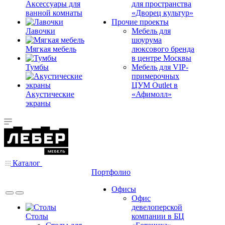
Аксессуары для
для пространства
ванной комнаты
«Дворец культур»
Прочие проекты
Лавочки
Мебель для
шоурума
Мягкая мебель
люксового бренда
в центре Москвы
Тумбы
Мебель для VIP-
примерочных
ЦУМ Outlet в
Акустические
«Афимолл»
экраны
Каталог
Портфолио
Офисы
Офис
девелоперской
Столы
компании в БЦ