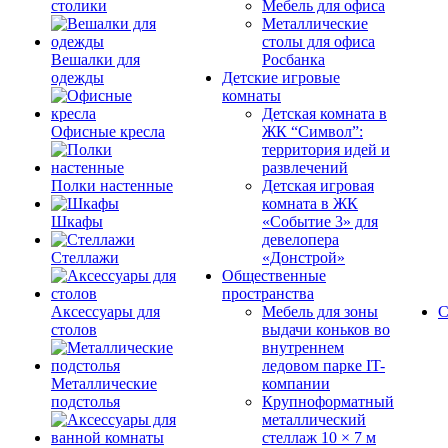
столики
Мебель для офиса
Металлические
столы для офиса
Вешалки для
Росбанка
одежды
Детские игровые
комнаты
Детская комната в
Офисные кресла
ЖК “Символ”:
территория идей и
развлечений
Полки настенные
Детская игровая
комната в ЖК
Шкафы
«Событие 3» для
девелопера
Стеллажи
«Донстрой»
Общественные
пространства
Аксессуары для
Мебель для зоны
С
столов
выдачи коньков во
внутреннем
ледовом парке IT-
Металлические
компании
подстолья
Крупноформатный
металлический
стеллаж 10 × 7 м