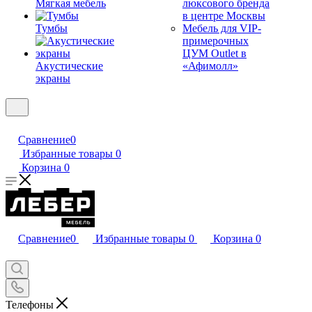
Мягкая мебель
люксового бренда
в центре Москвы
Тумбы
Мебель для VIP-
примерочных
ЦУМ Outlet в
Акустические
«Афимолл»
экраны
Сравнение
0
Избранные товары
0
Корзина
0
Сравнение
0
Избранные товары
0
Корзина
0
Телефоны