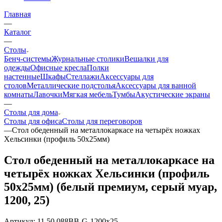
Главная
—
Каталог
—
Столы
Бенч-системы
Журнальные столики
Вешалки для
одежды
Офисные кресла
Полки
настенные
Шкафы
Стеллажи
Аксессуары для
столов
Металлические подстолья
Аксессуары для ванной
комнаты
Лавочки
Мягкая мебель
Тумбы
Акустические экраны
—
Столы для дома
Столы для офиса
Столы для переговоров
—
Стол обеденный на металлокаркасе на четырёх ножках
Хельсинки (профиль 50х25мм)
Стол обеденный на металлокаркасе на
четырёх ножках Хельсинки (профиль
50х25мм) (белый премиум, серый муар,
1200, 25)
Артикул:
11.50.088BB-G-1200x25