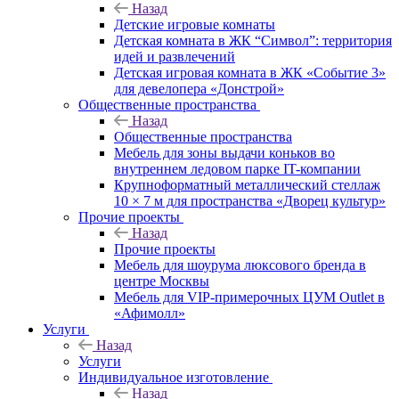
Назад
Детские игровые комнаты
Детская комната в ЖК “Символ”: территория
идей и развлечений
Детская игровая комната в ЖК «Событие 3»
для девелопера «Донстрой»
Общественные пространства
Назад
Общественные пространства
Мебель для зоны выдачи коньков во
внутреннем ледовом парке IT-компании
Крупноформатный металлический стеллаж
10 × 7 м для пространства «Дворец культур»
Прочие проекты
Назад
Прочие проекты
Мебель для шоурума люксового бренда в
центре Москвы
Мебель для VIP-примерочных ЦУМ Outlet в
«Афимолл»
Услуги
Назад
Услуги
Индивидуальное изготовление
Назад