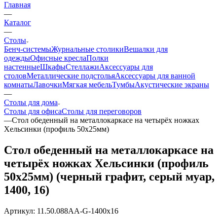
Главная
—
Каталог
—
Столы
Бенч-системы
Журнальные столики
Вешалки для
одежды
Офисные кресла
Полки
настенные
Шкафы
Стеллажи
Аксессуары для
столов
Металлические подстолья
Аксессуары для ванной
комнаты
Лавочки
Мягкая мебель
Тумбы
Акустические экраны
—
Столы для дома
Столы для офиса
Столы для переговоров
—
Стол обеденный на металлокаркасе на четырёх ножках
Хельсинки (профиль 50х25мм)
Стол обеденный на металлокаркасе на
четырёх ножках Хельсинки (профиль
50х25мм) (черный графит, серый муар,
1400, 16)
Артикул:
11.50.088AA-G-1400x16