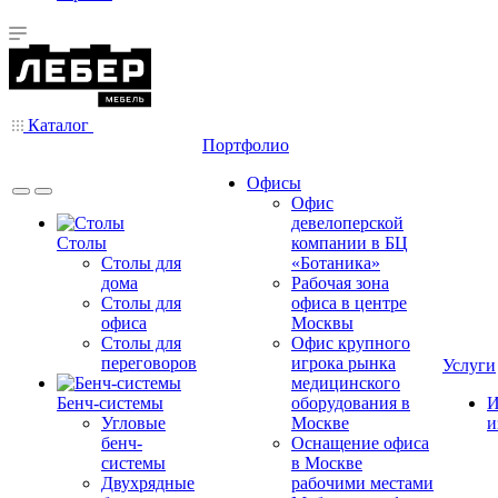
Каталог
Портфолио
Офисы
Офис
девелоперской
Столы
компании в БЦ
Столы для
«Ботаника»
дома
Рабочая зона
Столы для
офиса в центре
офиса
Москвы
Столы для
Офис крупного
переговоров
игрока рынка
Услуги
медицинского
Бенч-системы
оборудования в
И
Угловые
Москве
и
бенч-
Оснащение офиса
системы
в Москве
Двухрядные
рабочими местами