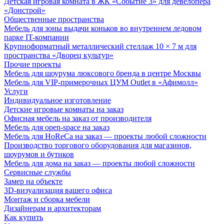
Детская игровая комната в ЖК «Событие 3» для девелопера
«Донстрой»
Общественные пространства
Мебель для зоны выдачи коньков во внутреннем ледовом
парке IT-компании
Крупноформатный металлический стеллаж 10 × 7 м для
пространства «Дворец культур»
Прочие проекты
Мебель для шоурума люксового бренда в центре Москвы
Мебель для VIP-примерочных ЦУМ Outlet в «Афимолл»
Услуги
Индивидуальное изготовление
Детские игровые комнаты на заказ
Офисная мебель на заказ от производителя
Мебель для open-space на заказ
Мебель для HoReCa на заказ — проекты любой сложности
Производство торгового оборудования для магазинов,
шоурумов и бутиков
Мебель для дома на заказ — проекты любой сложности
Сервисные службы
Замер на объекте
3D-визуализация вашего офиса
Монтаж и сборка мебели
Дизайнерам и архитекторам
Как купить