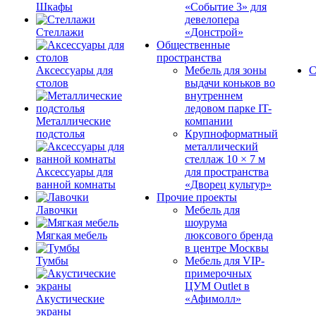
Шкафы
«Событие 3» для
девелопера
Стеллажи
«Донстрой»
Общественные
пространства
Аксессуары для
Мебель для зоны
С
столов
выдачи коньков во
внутреннем
ледовом парке IT-
Металлические
компании
подстолья
Крупноформатный
металлический
стеллаж 10 × 7 м
Аксессуары для
для пространства
ванной комнаты
«Дворец культур»
Прочие проекты
Лавочки
Мебель для
шоурума
Мягкая мебель
люксового бренда
в центре Москвы
Тумбы
Мебель для VIP-
примерочных
ЦУМ Outlet в
Акустические
«Афимолл»
экраны