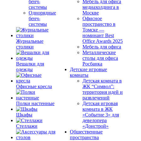
бенч-
Мебель для офиса
системы
медиахолдинга в
Однорядные
Москве
бенч-
Офисное
системы
пространство в
Томске —
номинант Best
Журнальные
Office Awards 2025
столики
Мебель для офиса
Металлические
столы для офиса
Вешалки для
Росбанка
одежды
Детские игровые
комнаты
Детская комната в
Офисные кресла
ЖК “Символ”:
территория идей и
развлечений
Полки настенные
Детская игровая
комната в ЖК
Шкафы
«Событие 3» для
девелопера
Стеллажи
«Донстрой»
Общественные
пространства