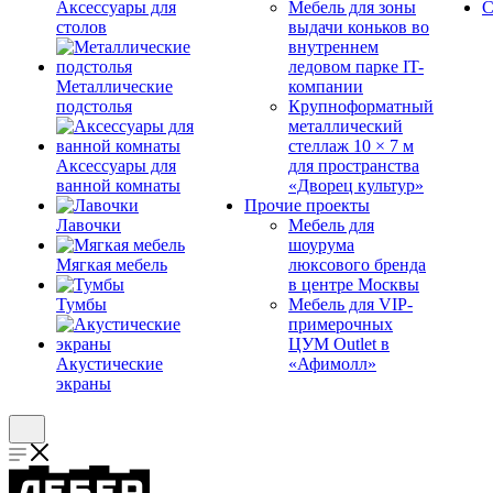
Аксессуары для
Мебель для зоны
С
столов
выдачи коньков во
внутреннем
ледовом парке IT-
Металлические
компании
подстолья
Крупноформатный
металлический
стеллаж 10 × 7 м
Аксессуары для
для пространства
ванной комнаты
«Дворец культур»
Прочие проекты
Лавочки
Мебель для
шоурума
Мягкая мебель
люксового бренда
в центре Москвы
Тумбы
Мебель для VIP-
примерочных
ЦУМ Outlet в
Акустические
«Афимолл»
экраны