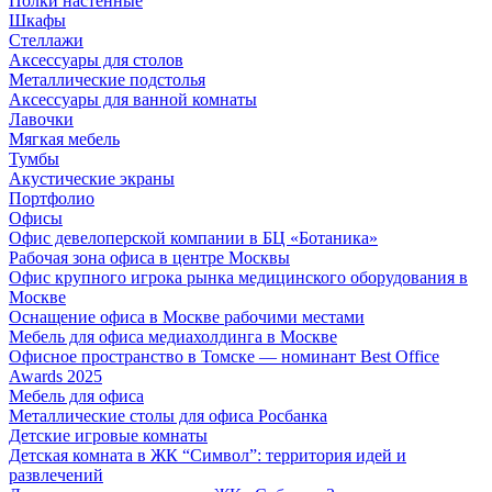
Полки настенные
Шкафы
Стеллажи
Аксессуары для столов
Металлические подстолья
Аксессуары для ванной комнаты
Лавочки
Мягкая мебель
Тумбы
Акустические экраны
Портфолио
Офисы
Офис девелоперской компании в БЦ «Ботаника»
Рабочая зона офиса в центре Москвы
Офис крупного игрока рынка медицинского оборудования в
Москве
Оснащение офиса в Москве рабочими местами
Мебель для офиса медиахолдинга в Москве
Офисное пространство в Томске — номинант Best Office
Awards 2025
Мебель для офиса
Металлические столы для офиса Росбанка
Детские игровые комнаты
Детская комната в ЖК “Символ”: территория идей и
развлечений