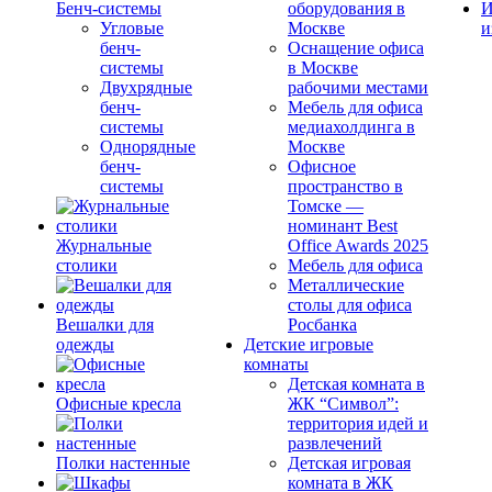
Бенч-системы
оборудования в
И
Угловые
Москве
и
бенч-
Оснащение офиса
системы
в Москве
Двухрядные
рабочими местами
бенч-
Мебель для офиса
системы
медиахолдинга в
Однорядные
Москве
бенч-
Офисное
системы
пространство в
Томске —
номинант Best
Журнальные
Office Awards 2025
столики
Мебель для офиса
Металлические
столы для офиса
Вешалки для
Росбанка
одежды
Детские игровые
комнаты
Детская комната в
Офисные кресла
ЖК “Символ”:
территория идей и
развлечений
Полки настенные
Детская игровая
комната в ЖК