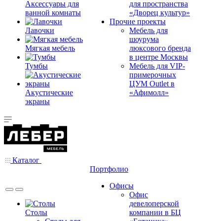
Аксессуары для
для пространства
ванной комнаты
«Дворец культур»
Прочие проекты
Лавочки
Мебель для
шоурума
Мягкая мебель
люксового бренда
в центре Москвы
Тумбы
Мебель для VIP-
примерочных
ЦУМ Outlet в
Акустические
«Афимолл»
экраны
Каталог
Портфолио
Офисы
Офис
девелоперской
Столы
компании в БЦ