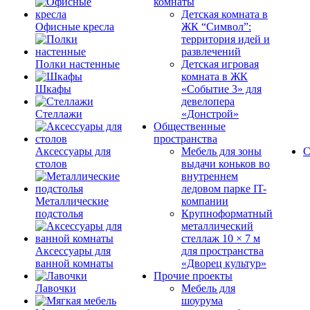
комнаты
Детская комната в
Офисные кресла
ЖК “Символ”:
территория идей и
развлечений
Полки настенные
Детская игровая
комната в ЖК
Шкафы
«Событие 3» для
девелопера
Стеллажи
«Донстрой»
Общественные
пространства
Аксессуары для
Мебель для зоны
С
столов
выдачи коньков во
внутреннем
ледовом парке IT-
Металлические
компании
подстолья
Крупноформатный
металлический
стеллаж 10 × 7 м
Аксессуары для
для пространства
ванной комнаты
«Дворец культур»
Прочие проекты
Лавочки
Мебель для
шоурума