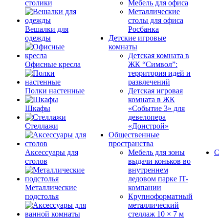
столики
Мебель для офиса
Металлические
столы для офиса
Вешалки для
Росбанка
одежды
Детские игровые
комнаты
Детская комната в
Офисные кресла
ЖК “Символ”:
территория идей и
развлечений
Полки настенные
Детская игровая
комната в ЖК
Шкафы
«Событие 3» для
девелопера
Стеллажи
«Донстрой»
Общественные
пространства
Аксессуары для
Мебель для зоны
С
столов
выдачи коньков во
внутреннем
ледовом парке IT-
Металлические
компании
подстолья
Крупноформатный
металлический
стеллаж 10 × 7 м