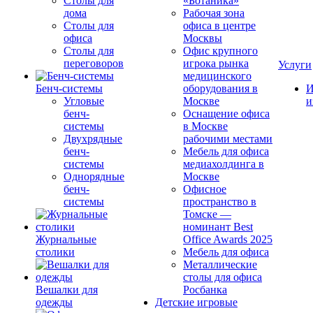
Столы для
«Ботаника»
дома
Рабочая зона
Столы для
офиса в центре
офиса
Москвы
Столы для
Офис крупного
переговоров
игрока рынка
Услуги
медицинского
Бенч-системы
оборудования в
И
Угловые
Москве
и
бенч-
Оснащение офиса
системы
в Москве
Двухрядные
рабочими местами
бенч-
Мебель для офиса
системы
медиахолдинга в
Однорядные
Москве
бенч-
Офисное
системы
пространство в
Томске —
номинант Best
Журнальные
Office Awards 2025
столики
Мебель для офиса
Металлические
столы для офиса
Вешалки для
Росбанка
одежды
Детские игровые