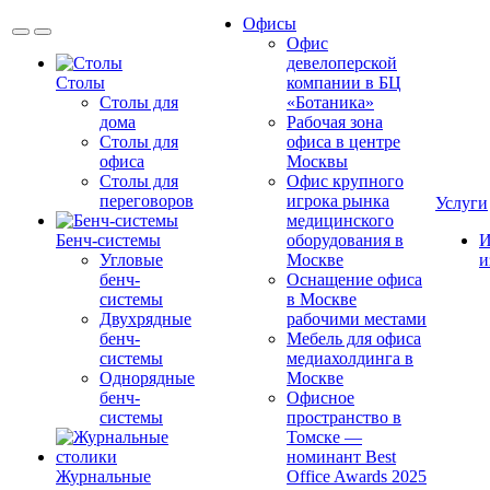
Офисы
Офис
девелоперской
Столы
компании в БЦ
Столы для
«Ботаника»
дома
Рабочая зона
Столы для
офиса в центре
офиса
Москвы
Столы для
Офис крупного
переговоров
игрока рынка
Услуги
медицинского
Бенч-системы
оборудования в
И
Угловые
Москве
и
бенч-
Оснащение офиса
системы
в Москве
Двухрядные
рабочими местами
бенч-
Мебель для офиса
системы
медиахолдинга в
Однорядные
Москве
бенч-
Офисное
системы
пространство в
Томске —
номинант Best
Журнальные
Office Awards 2025