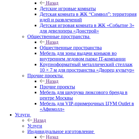
Назад
Детские игровые комнаты
Детская комната в ЖК “Символ”: территория
идей и развлечений
Детская игровая комната в ЖК «Событие 3»
для девелопера «Донстрой»
Общественные пространства
Назад
Общественные пространства
Мебель для зоны выдачи коньков во
внутреннем ледовом парке IT-компании
Крупноформатный металлический стеллаж
10 × 7 м для пространства «Дворец культур»
Прочие проекты
Назад
Прочие проекты
Мебель для шоурума люксового бренда в
центре Москвы
Мебель для VIP-примерочных ЦУМ Outlet в
«Афимолл»
Услуги
Назад
Услуги
Индивидуальное изготовление
Назад