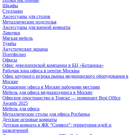
Полки настенные
Шкафы
Стеллажи
Аксессуары для столов
Металлические подстолья
Аксессуары для ванной комнаты
Лавочки
Мягкая мебель
Тумбы
Акустические экраны
Портфолио
Офисы
Офис девелоперской компании в БЦ «Ботаника»
Рабочая зона офиса в центре Москвы
Офис крупного игрока рынка медицинского оборудования в
Москве
Оснащение офиса в Москве рабочими местами
Мебель для офиса медиахолдинга в Москве
Офисное пространство в Томске — номинант Best Office
Awards 2025
Мебель для офиса
Металлические столы для офиса Росбанка
Детские игровые комнаты
Детская комната в ЖК “Символ”: территория идей и
развлечений