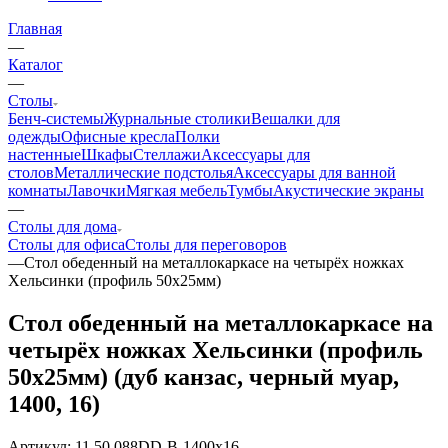
Главная
—
Каталог
—
Столы
Бенч-системы
Журнальные столики
Вешалки для
одежды
Офисные кресла
Полки
настенные
Шкафы
Стеллажи
Аксессуары для
столов
Металлические подстолья
Аксессуары для ванной
комнаты
Лавочки
Мягкая мебель
Тумбы
Акустические экраны
—
Столы для дома
Столы для офиса
Столы для переговоров
—
Стол обеденный на металлокаркасе на четырёх ножках
Хельсинки (профиль 50х25мм)
Стол обеденный на металлокаркасе на
четырёх ножках Хельсинки (профиль
50х25мм) (дуб канзас, черный муар,
1400, 16)
Артикул:
11.50.088DD-B-1400x16