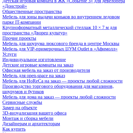
Детская игровая комната в ЖК «Событие 3» для девелопера
«Донстрой»
Общественные пространства
Мебель для зоны выдачи коньков во внутреннем ледовом
парке IT-компании
Крупноформатный металлический стеллаж 10 × 7 м для
пространства «Дворец культур»
Прочие проекты
Мебель для шоурума люксового бренда в центре Москвы
Мебель для VIP-примерочных ЦУМ Outlet в «Афимолл»
Услуги
Индивидуальное изготовление
Детские игровые комнаты на заказ
Офисная мебель на заказ от производителя
Мебель для open-space на заказ
Мебель для HoReCa на заказ — проекты любой сложности
Производство торгового оборудования для магазинов,
шоурумов и бутиков
Мебель для дома на заказ — проекты любой сложности
Сервисные службы
Замер на объекте
3D-визуализация вашего офиса
Монтаж и сборка мебели
Дизайнерам и архитекторам
Как купить