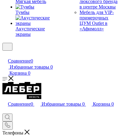
Мягкая мебель
люксового бренда
в центре Москвы
Тумбы
Мебель для VIP-
примерочных
ЦУМ Outlet в
Акустические
«Афимолл»
экраны
Сравнение
0
Избранные товары
0
Корзина
0
Сравнение
0
Избранные товары
0
Корзина
0
Телефоны