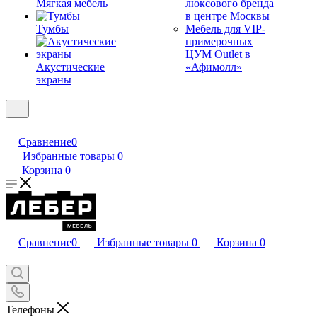
Мягкая мебель
люксового бренда
в центре Москвы
Тумбы
Мебель для VIP-
примерочных
ЦУМ Outlet в
Акустические
«Афимолл»
экраны
Сравнение
0
Избранные товары
0
Корзина
0
Сравнение
0
Избранные товары
0
Корзина
0
Телефоны