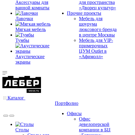
Аксессуары для
для пространства
ванной комнаты
«Дворец культур»
Прочие проекты
Лавочки
Мебель для
шоурума
Мягкая мебель
люксового бренда
в центре Москвы
Тумбы
Мебель для VIP-
примерочных
ЦУМ Outlet в
Акустические
«Афимолл»
экраны
Каталог
Портфолио
Офисы
Офис
девелоперской
Столы
компании в БЦ