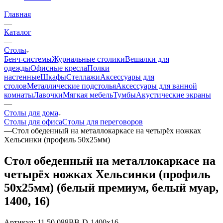
Главная
—
Каталог
—
Столы
Бенч-системы
Журнальные столики
Вешалки для
одежды
Офисные кресла
Полки
настенные
Шкафы
Стеллажи
Аксессуары для
столов
Металлические подстолья
Аксессуары для ванной
комнаты
Лавочки
Мягкая мебель
Тумбы
Акустические экраны
—
Столы для дома
Столы для офиса
Столы для переговоров
—
Стол обеденный на металлокаркасе на четырёх ножках
Хельсинки (профиль 50х25мм)
Стол обеденный на металлокаркасе на
четырёх ножках Хельсинки (профиль
50х25мм) (белый премиум, белый муар,
1400, 16)
Артикул:
11.50.088BB-D-1400x16