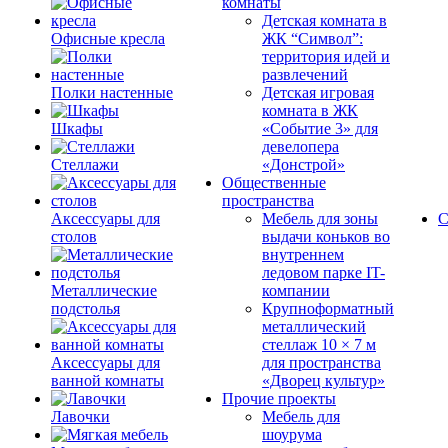
комнаты
Детская комната в
Офисные кресла
ЖК “Символ”:
территория идей и
развлечений
Полки настенные
Детская игровая
комната в ЖК
Шкафы
«Событие 3» для
девелопера
Стеллажи
«Донстрой»
Общественные
пространства
Аксессуары для
Мебель для зоны
С
столов
выдачи коньков во
внутреннем
ледовом парке IT-
Металлические
компании
подстолья
Крупноформатный
металлический
стеллаж 10 × 7 м
Аксессуары для
для пространства
ванной комнаты
«Дворец культур»
Прочие проекты
Лавочки
Мебель для
шоурума