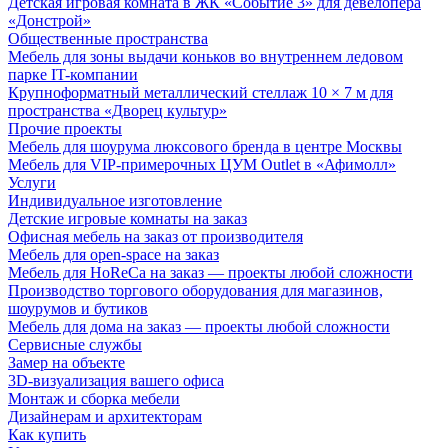
Детская игровая комната в ЖК «Событие 3» для девелопера
«Донстрой»
Общественные пространства
Мебель для зоны выдачи коньков во внутреннем ледовом
парке IT-компании
Крупноформатный металлический стеллаж 10 × 7 м для
пространства «Дворец культур»
Прочие проекты
Мебель для шоурума люксового бренда в центре Москвы
Мебель для VIP-примерочных ЦУМ Outlet в «Афимолл»
Услуги
Индивидуальное изготовление
Детские игровые комнаты на заказ
Офисная мебель на заказ от производителя
Мебель для open-space на заказ
Мебель для HoReCa на заказ — проекты любой сложности
Производство торгового оборудования для магазинов,
шоурумов и бутиков
Мебель для дома на заказ — проекты любой сложности
Сервисные службы
Замер на объекте
3D-визуализация вашего офиса
Монтаж и сборка мебели
Дизайнерам и архитекторам
Как купить