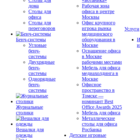
Столы для
«Ботаника»
дома
Рабочая зона
Столы для
офиса в центре
офиса
Москвы
Столы для
Офис крупного
переговоров
игрока рынка
Услуги
медицинского
Бенч-системы
оборудования в
И
Угловые
Москве
и
бенч-
Оснащение офиса
системы
в Москве
Двухрядные
рабочими местами
бенч-
Мебель для офиса
системы
медиахолдинга в
Однорядные
Москве
бенч-
Офисное
системы
пространство в
Томске —
номинант Best
Журнальные
Office Awards 2025
столики
Мебель для офиса
Металлические
столы для офиса
Вешалки для
Росбанка
одежды
Детские игровые