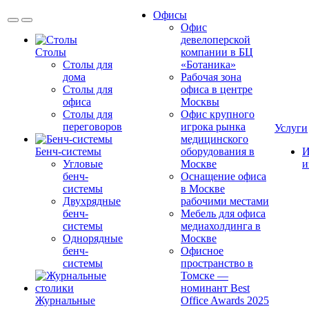
Офисы
Офис
девелоперской
Столы
компании в БЦ
Столы для
«Ботаника»
дома
Рабочая зона
Столы для
офиса в центре
офиса
Москвы
Столы для
Офис крупного
переговоров
игрока рынка
Услуги
медицинского
Бенч-системы
оборудования в
И
Угловые
Москве
и
бенч-
Оснащение офиса
системы
в Москве
Двухрядные
рабочими местами
бенч-
Мебель для офиса
системы
медиахолдинга в
Однорядные
Москве
бенч-
Офисное
системы
пространство в
Томске —
номинант Best
Журнальные
Office Awards 2025