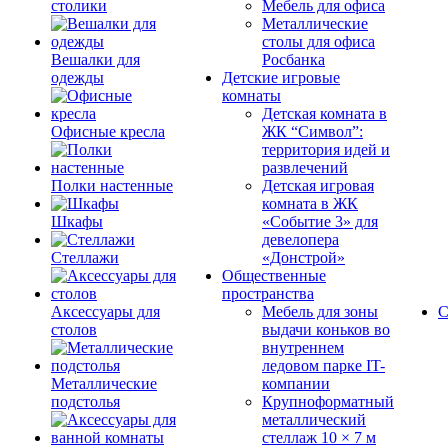
столики
Мебель для офиса
Металлические
столы для офиса
Вешалки для
Росбанка
одежды
Детские игровые
комнаты
Детская комната в
Офисные кресла
ЖК “Символ”:
территория идей и
развлечений
Полки настенные
Детская игровая
комната в ЖК
Шкафы
«Событие 3» для
девелопера
Стеллажи
«Донстрой»
Общественные
пространства
Аксессуары для
Мебель для зоны
С
столов
выдачи коньков во
внутреннем
ледовом парке IT-
Металлические
компании
подстолья
Крупноформатный
металлический
стеллаж 10 × 7 м