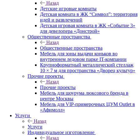
Назад
Детские игровые комнаты
Детская комната в ЖК “Символ”: территория
идей и развлечений
Детская игровая комната в ЖК «Событие 3»
для девелопера «Донстрой»
Общественные пространства
Назад
Общественные пространства
Мебель для зоны выдачи коньков во
внутреннем ледовом парке IT-компании
Крупноформатный металлический стеллаж
10 × 7 м для пространства «Дворец культур»
Прочие проекты
Назад
Прочие проекты
Мебель для шоурума люксового бренда в
центре Москвы
Мебель для VIP-примерочных ЦУМ Outlet в
«Афимолл»
Услуги
Назад
Услуги
Индивидуальное изготовление
Назад