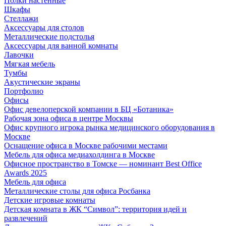
Полки настенные
Шкафы
Стеллажи
Аксессуары для столов
Металлические подстолья
Аксессуары для ванной комнаты
Лавочки
Мягкая мебель
Тумбы
Акустические экраны
Портфолио
Офисы
Офис девелоперской компании в БЦ «Ботаника»
Рабочая зона офиса в центре Москвы
Офис крупного игрока рынка медицинского оборудования в
Москве
Оснащение офиса в Москве рабочими местами
Мебель для офиса медиахолдинга в Москве
Офисное пространство в Томске — номинант Best Office
Awards 2025
Мебель для офиса
Металлические столы для офиса Росбанка
Детские игровые комнаты
Детская комната в ЖК “Символ”: территория идей и
развлечений