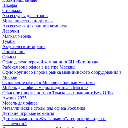
Полки настенные
Шкафы
Стеллажи
Аксессуары для столов
Металлические подстолья
Аксессуары для ванной комнаты
Лавочки
Мягкая мебель
Тумбы
Акустические экраны
Портфолио
Офисы
Офис девелоперской компании в БЦ «Ботаника»
Рабочая зона офиса в центре Москвы
Офис крупного игрока рынка медицинского оборудования в
Москве
Оснащение офиса в Москве рабочими местами
Мебель для офиса медиахолдинга в Москве
Офисное пространство в Томске — номинант Best Office
Awards 2025
Мебель для офиса
Металлические столы для офиса Росбанка
Детские игровые комнаты
Детская комната в ЖК “Символ”: территория идей и
развлечений