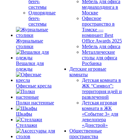
бенч-
Мебель для офиса
системы
медиахолдинга в
Однорядные
Москве
бенч-
Офисное
системы
пространство в
Томске —
номинант Best
Журнальные
Office Awards 2025
столики
Мебель для офиса
Металлические
столы для офиса
Вешалки для
Росбанка
одежды
Детские игровые
комнаты
Детская комната в
Офисные кресла
ЖК “Символ”:
территория идей и
развлечений
Полки настенные
Детская игровая
комната в ЖК
Шкафы
«Событие 3» для
девелопера
Стеллажи
«Донстрой»
Общественные
пространства