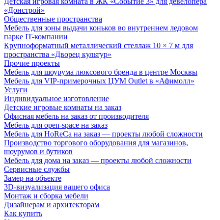
Детская игровая комната в ЖК «Событие 3» для девелопера
«Донстрой»
Общественные пространства
Мебель для зоны выдачи коньков во внутреннем ледовом
парке IT-компании
Крупноформатный металлический стеллаж 10 × 7 м для
пространства «Дворец культур»
Прочие проекты
Мебель для шоурума люксового бренда в центре Москвы
Мебель для VIP-примерочных ЦУМ Outlet в «Афимолл»
Услуги
Индивидуальное изготовление
Детские игровые комнаты на заказ
Офисная мебель на заказ от производителя
Мебель для open-space на заказ
Мебель для HoReCa на заказ — проекты любой сложности
Производство торгового оборудования для магазинов,
шоурумов и бутиков
Мебель для дома на заказ — проекты любой сложности
Сервисные службы
Замер на объекте
3D-визуализация вашего офиса
Монтаж и сборка мебели
Дизайнерам и архитекторам
Как купить