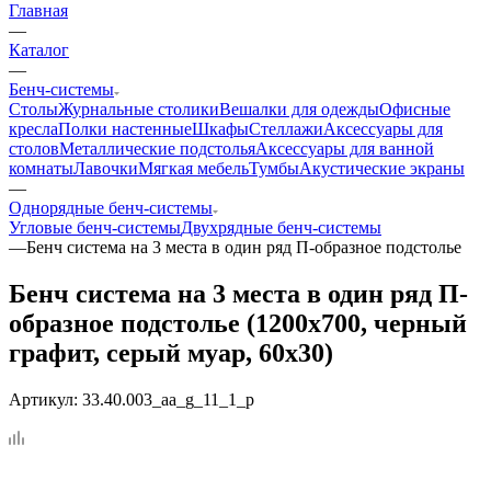
Главная
—
Каталог
—
Бенч-системы
Столы
Журнальные столики
Вешалки для одежды
Офисные
кресла
Полки настенные
Шкафы
Стеллажи
Аксессуары для
столов
Металлические подстолья
Аксессуары для ванной
комнаты
Лавочки
Мягкая мебель
Тумбы
Акустические экраны
—
Однорядные бенч-системы
Угловые бенч-системы
Двухрядные бенч-системы
—
Бенч система на 3 места в один ряд П-образное подстолье
Бенч система на 3 места в один ряд П-
образное подстолье (1200x700, черный
графит, серый муар, 60x30)
Артикул:
33.40.003_aa_g_11_1_p