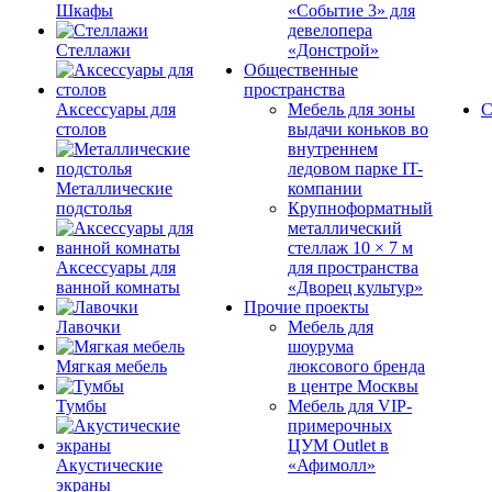
Шкафы
«Событие 3» для
девелопера
Стеллажи
«Донстрой»
Общественные
пространства
Аксессуары для
Мебель для зоны
С
столов
выдачи коньков во
внутреннем
ледовом парке IT-
Металлические
компании
подстолья
Крупноформатный
металлический
стеллаж 10 × 7 м
Аксессуары для
для пространства
ванной комнаты
«Дворец культур»
Прочие проекты
Лавочки
Мебель для
шоурума
Мягкая мебель
люксового бренда
в центре Москвы
Тумбы
Мебель для VIP-
примерочных
ЦУМ Outlet в
Акустические
«Афимолл»
экраны