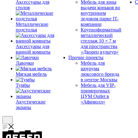
Аксессуары для
Мебель для зоны
С
столов
выдачи коньков во
внутреннем
ледовом парке IT-
Металлические
компании
подстолья
Крупноформатный
металлический
стеллаж 10 × 7 м
Аксессуары для
для пространства
ванной комнаты
«Дворец культур»
Прочие проекты
Лавочки
Мебель для
шоурума
Мягкая мебель
люксового бренда
в центре Москвы
Тумбы
Мебель для VIP-
примерочных
ЦУМ Outlet в
Акустические
«Афимолл»
экраны