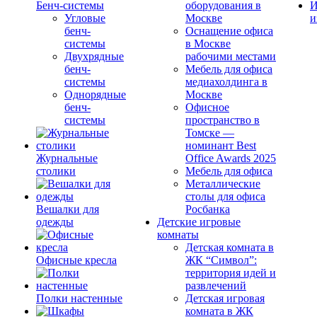
Бенч-системы
оборудования в
И
Угловые
Москве
и
бенч-
Оснащение офиса
системы
в Москве
Двухрядные
рабочими местами
бенч-
Мебель для офиса
системы
медиахолдинга в
Однорядные
Москве
бенч-
Офисное
системы
пространство в
Томске —
номинант Best
Журнальные
Office Awards 2025
столики
Мебель для офиса
Металлические
столы для офиса
Вешалки для
Росбанка
одежды
Детские игровые
комнаты
Детская комната в
Офисные кресла
ЖК “Символ”:
территория идей и
развлечений
Полки настенные
Детская игровая
комната в ЖК