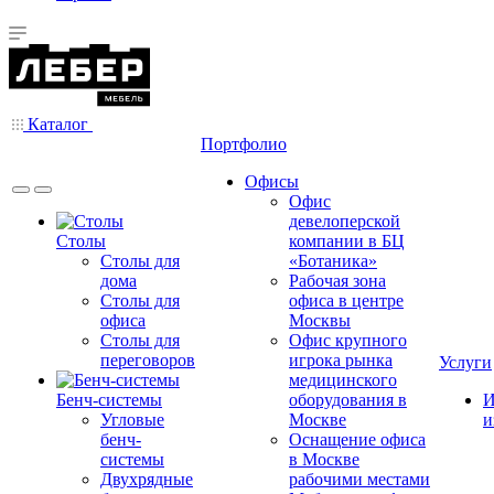
Каталог
Портфолио
Офисы
Офис
девелоперской
Столы
компании в БЦ
Столы для
«Ботаника»
дома
Рабочая зона
Столы для
офиса в центре
офиса
Москвы
Столы для
Офис крупного
переговоров
игрока рынка
Услуги
медицинского
Бенч-системы
оборудования в
И
Угловые
Москве
и
бенч-
Оснащение офиса
системы
в Москве
Двухрядные
рабочими местами