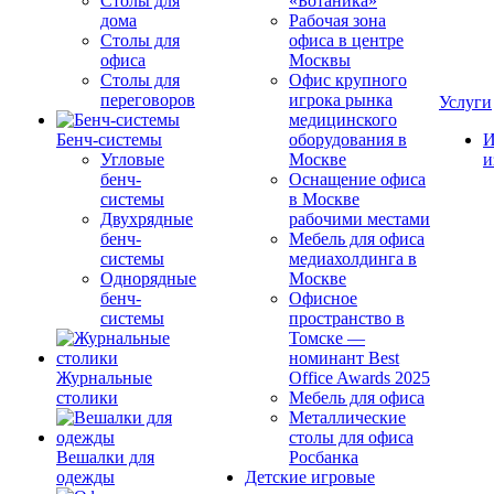
Столы для
«Ботаника»
дома
Рабочая зона
Столы для
офиса в центре
офиса
Москвы
Столы для
Офис крупного
переговоров
игрока рынка
Услуги
медицинского
Бенч-системы
оборудования в
И
Угловые
Москве
и
бенч-
Оснащение офиса
системы
в Москве
Двухрядные
рабочими местами
бенч-
Мебель для офиса
системы
медиахолдинга в
Однорядные
Москве
бенч-
Офисное
системы
пространство в
Томске —
номинант Best
Журнальные
Office Awards 2025
столики
Мебель для офиса
Металлические
столы для офиса
Вешалки для
Росбанка
одежды
Детские игровые