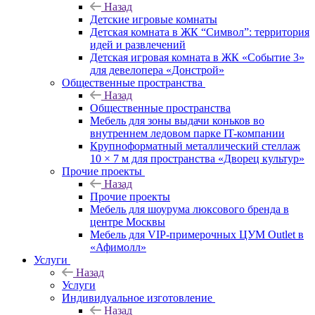
Назад
Детские игровые комнаты
Детская комната в ЖК “Символ”: территория
идей и развлечений
Детская игровая комната в ЖК «Событие 3»
для девелопера «Донстрой»
Общественные пространства
Назад
Общественные пространства
Мебель для зоны выдачи коньков во
внутреннем ледовом парке IT-компании
Крупноформатный металлический стеллаж
10 × 7 м для пространства «Дворец культур»
Прочие проекты
Назад
Прочие проекты
Мебель для шоурума люксового бренда в
центре Москвы
Мебель для VIP-примерочных ЦУМ Outlet в
«Афимолл»
Услуги
Назад
Услуги
Индивидуальное изготовление
Назад