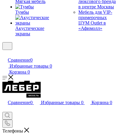
Мягкая мебель
люксового бренда
в центре Москвы
Тумбы
Мебель для VIP-
примерочных
ЦУМ Outlet в
Акустические
«Афимолл»
экраны
Сравнение
0
Избранные товары
0
Корзина
0
Сравнение
0
Избранные товары
0
Корзина
0
Телефоны