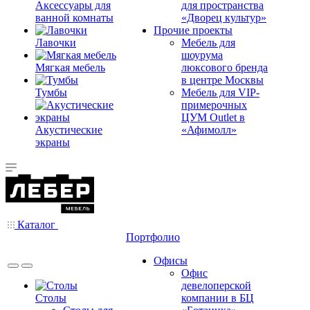
Аксессуары для
для пространства
ванной комнаты
«Дворец культур»
Прочие проекты
Лавочки
Мебель для
шоурума
Мягкая мебель
люксового бренда
в центре Москвы
Тумбы
Мебель для VIP-
примерочных
ЦУМ Outlet в
Акустические
«Афимолл»
экраны
Каталог
Портфолио
Офисы
Офис
девелоперской
Столы
компании в БЦ