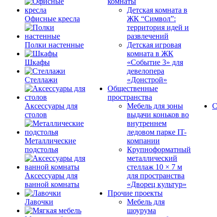
комнаты
Детская комната в
Офисные кресла
ЖК “Символ”:
территория идей и
развлечений
Полки настенные
Детская игровая
комната в ЖК
Шкафы
«Событие 3» для
девелопера
Стеллажи
«Донстрой»
Общественные
пространства
Аксессуары для
Мебель для зоны
С
столов
выдачи коньков во
внутреннем
ледовом парке IT-
Металлические
компании
подстолья
Крупноформатный
металлический
стеллаж 10 × 7 м
Аксессуары для
для пространства
ванной комнаты
«Дворец культур»
Прочие проекты
Лавочки
Мебель для
шоурума