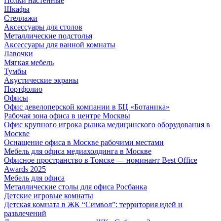
Полки настенные
Шкафы
Стеллажи
Аксессуары для столов
Металлические подстолья
Аксессуары для ванной комнаты
Лавочки
Мягкая мебель
Тумбы
Акустические экраны
Портфолио
Офисы
Офис девелоперской компании в БЦ «Ботаника»
Рабочая зона офиса в центре Москвы
Офис крупного игрока рынка медицинского оборудования в
Москве
Оснащение офиса в Москве рабочими местами
Мебель для офиса медиахолдинга в Москве
Офисное пространство в Томске — номинант Best Office
Awards 2025
Мебель для офиса
Металлические столы для офиса Росбанка
Детские игровые комнаты
Детская комната в ЖК “Символ”: территория идей и
развлечений