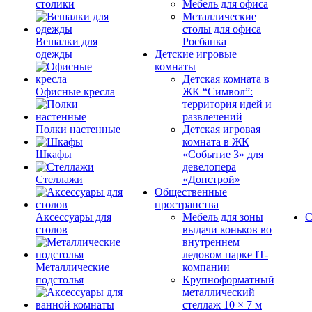
столики
Мебель для офиса
Металлические
столы для офиса
Вешалки для
Росбанка
одежды
Детские игровые
комнаты
Детская комната в
Офисные кресла
ЖК “Символ”:
территория идей и
развлечений
Полки настенные
Детская игровая
комната в ЖК
Шкафы
«Событие 3» для
девелопера
Стеллажи
«Донстрой»
Общественные
пространства
Аксессуары для
Мебель для зоны
С
столов
выдачи коньков во
внутреннем
ледовом парке IT-
Металлические
компании
подстолья
Крупноформатный
металлический
стеллаж 10 × 7 м