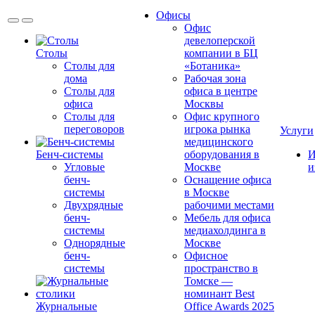
Офисы
Офис
девелоперской
Столы
компании в БЦ
Столы для
«Ботаника»
дома
Рабочая зона
Столы для
офиса в центре
офиса
Москвы
Столы для
Офис крупного
переговоров
игрока рынка
Услуги
медицинского
Бенч-системы
оборудования в
И
Угловые
Москве
и
бенч-
Оснащение офиса
системы
в Москве
Двухрядные
рабочими местами
бенч-
Мебель для офиса
системы
медиахолдинга в
Однорядные
Москве
бенч-
Офисное
системы
пространство в
Томске —
номинант Best
Журнальные
Office Awards 2025