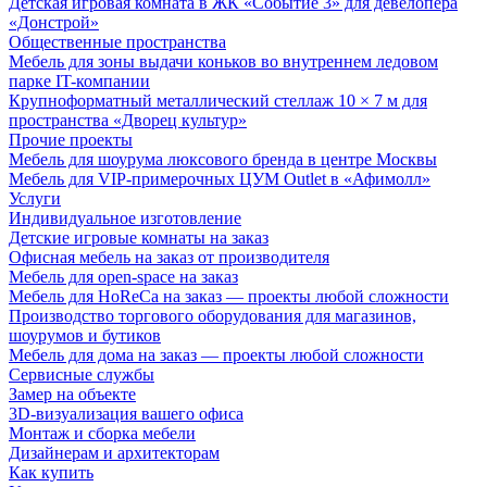
Детская игровая комната в ЖК «Событие 3» для девелопера
«Донстрой»
Общественные пространства
Мебель для зоны выдачи коньков во внутреннем ледовом
парке IT-компании
Крупноформатный металлический стеллаж 10 × 7 м для
пространства «Дворец культур»
Прочие проекты
Мебель для шоурума люксового бренда в центре Москвы
Мебель для VIP-примерочных ЦУМ Outlet в «Афимолл»
Услуги
Индивидуальное изготовление
Детские игровые комнаты на заказ
Офисная мебель на заказ от производителя
Мебель для open-space на заказ
Мебель для HoReCa на заказ — проекты любой сложности
Производство торгового оборудования для магазинов,
шоурумов и бутиков
Мебель для дома на заказ — проекты любой сложности
Сервисные службы
Замер на объекте
3D-визуализация вашего офиса
Монтаж и сборка мебели
Дизайнерам и архитекторам
Как купить