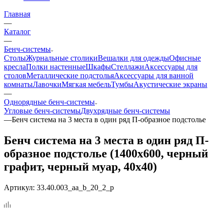
Главная
—
Каталог
—
Бенч-системы
Столы
Журнальные столики
Вешалки для одежды
Офисные
кресла
Полки настенные
Шкафы
Стеллажи
Аксессуары для
столов
Металлические подстолья
Аксессуары для ванной
комнаты
Лавочки
Мягкая мебель
Тумбы
Акустические экраны
—
Однорядные бенч-системы
Угловые бенч-системы
Двухрядные бенч-системы
—
Бенч система на 3 места в один ряд П-образное подстолье
Бенч система на 3 места в один ряд П-
образное подстолье (1400x600, черный
графит, черный муар, 40x40)
Артикул:
33.40.003_aa_b_20_2_p