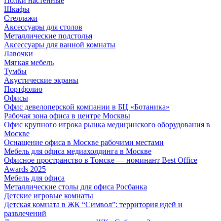
Полки настенные
Шкафы
Стеллажи
Аксессуары для столов
Металлические подстолья
Аксессуары для ванной комнаты
Лавочки
Мягкая мебель
Тумбы
Акустические экраны
Портфолио
Офисы
Офис девелоперской компании в БЦ «Ботаника»
Рабочая зона офиса в центре Москвы
Офис крупного игрока рынка медицинского оборудования в
Москве
Оснащение офиса в Москве рабочими местами
Мебель для офиса медиахолдинга в Москве
Офисное пространство в Томске — номинант Best Office
Awards 2025
Мебель для офиса
Металлические столы для офиса Росбанка
Детские игровые комнаты
Детская комната в ЖК “Символ”: территория идей и
развлечений