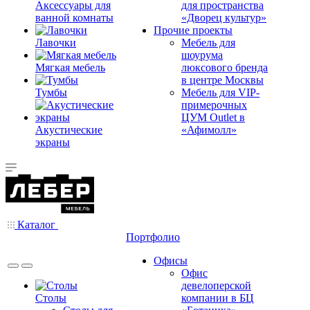
Аксессуары для
для пространства
ванной комнаты
«Дворец культур»
Прочие проекты
Лавочки
Мебель для
шоурума
Мягкая мебель
люксового бренда
в центре Москвы
Тумбы
Мебель для VIP-
примерочных
ЦУМ Outlet в
Акустические
«Афимолл»
экраны
Каталог
Портфолио
Офисы
Офис
девелоперской
Столы
компании в БЦ