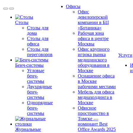
Офисы
Офис
девелоперской
Столы
компании в БЦ
Столы для
«Ботаника»
дома
Рабочая зона
Столы для
офиса в центре
офиса
Москвы
Столы для
Офис крупного
переговоров
игрока рынка
Услуги
медицинского
Бенч-системы
оборудования в
И
Угловые
Москве
и
бенч-
Оснащение офиса
системы
в Москве
Двухрядные
рабочими местами
бенч-
Мебель для офиса
системы
медиахолдинга в
Однорядные
Москве
бенч-
Офисное
системы
пространство в
Томске —
номинант Best
Журнальные
Office Awards 2025