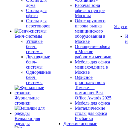
Столы для
«Ботаника»
дома
Рабочая зона
Столы для
офиса в центре
офиса
Москвы
Столы для
Офис крупного
переговоров
игрока рынка
Услуги
медицинского
Бенч-системы
оборудования в
И
Угловые
Москве
и
бенч-
Оснащение офиса
системы
в Москве
Двухрядные
рабочими местами
бенч-
Мебель для офиса
системы
медиахолдинга в
Однорядные
Москве
бенч-
Офисное
системы
пространство в
Томске —
номинант Best
Журнальные
Office Awards 2025
столики
Мебель для офиса
Металлические
столы для офиса
Вешалки для
Росбанка
одежды
Детские игровые