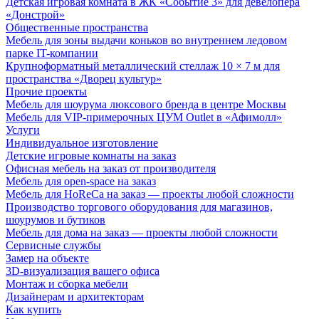
Детская игровая комната в ЖК «Событие 3» для девелопера
«Донстрой»
Общественные пространства
Мебель для зоны выдачи коньков во внутреннем ледовом
парке IT-компании
Крупноформатный металлический стеллаж 10 × 7 м для
пространства «Дворец культур»
Прочие проекты
Мебель для шоурума люксового бренда в центре Москвы
Мебель для VIP-примерочных ЦУМ Outlet в «Афимолл»
Услуги
Индивидуальное изготовление
Детские игровые комнаты на заказ
Офисная мебель на заказ от производителя
Мебель для open-space на заказ
Мебель для HoReCa на заказ — проекты любой сложности
Производство торгового оборудования для магазинов,
шоурумов и бутиков
Мебель для дома на заказ — проекты любой сложности
Сервисные службы
Замер на объекте
3D-визуализация вашего офиса
Монтаж и сборка мебели
Дизайнерам и архитекторам
Как купить