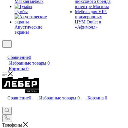
Мягкая мебель
люксового бренда
в центре Москвы
Тумбы
Мебель для VIP-
примерочных
ЦУМ Outlet в
Акустические
«Афимолл»
экраны
Сравнение
0
Избранные товары
0
Корзина
0
Сравнение
0
Избранные товары
0
Корзина
0
Телефоны