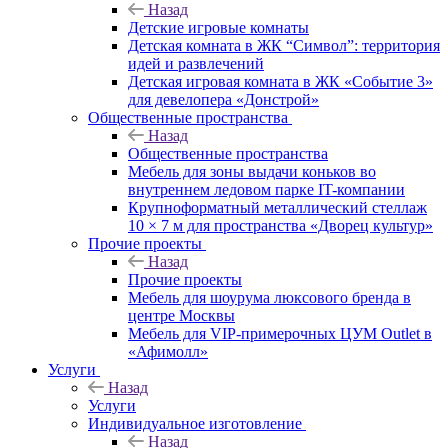
Назад
Детские игровые комнаты
Детская комната в ЖК “Символ”: территория
идей и развлечений
Детская игровая комната в ЖК «Событие 3»
для девелопера «Донстрой»
Общественные пространства
Назад
Общественные пространства
Мебель для зоны выдачи коньков во
внутреннем ледовом парке IT-компании
Крупноформатный металлический стеллаж
10 × 7 м для пространства «Дворец культур»
Прочие проекты
Назад
Прочие проекты
Мебель для шоурума люксового бренда в
центре Москвы
Мебель для VIP-примерочных ЦУМ Outlet в
«Афимолл»
Услуги
Назад
Услуги
Индивидуальное изготовление
Назад