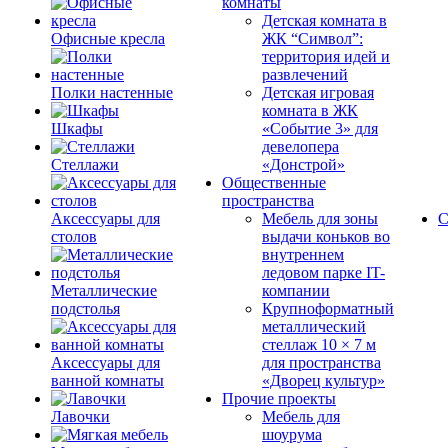
комнаты
Детская комната в
Офисные кресла
ЖК “Символ”:
территория идей и
развлечений
Полки настенные
Детская игровая
комната в ЖК
Шкафы
«Событие 3» для
девелопера
Стеллажи
«Донстрой»
Общественные
пространства
Аксессуары для
Мебель для зоны
С
столов
выдачи коньков во
внутреннем
ледовом парке IT-
Металлические
компании
подстолья
Крупноформатный
металлический
стеллаж 10 × 7 м
Аксессуары для
для пространства
ванной комнаты
«Дворец культур»
Прочие проекты
Лавочки
Мебель для
шоурума