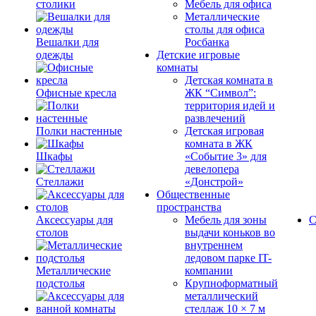
столики
Мебель для офиса
Металлические
столы для офиса
Вешалки для
Росбанка
одежды
Детские игровые
комнаты
Детская комната в
Офисные кресла
ЖК “Символ”:
территория идей и
развлечений
Полки настенные
Детская игровая
комната в ЖК
Шкафы
«Событие 3» для
девелопера
Стеллажи
«Донстрой»
Общественные
пространства
Аксессуары для
Мебель для зоны
С
столов
выдачи коньков во
внутреннем
ледовом парке IT-
Металлические
компании
подстолья
Крупноформатный
металлический
стеллаж 10 × 7 м