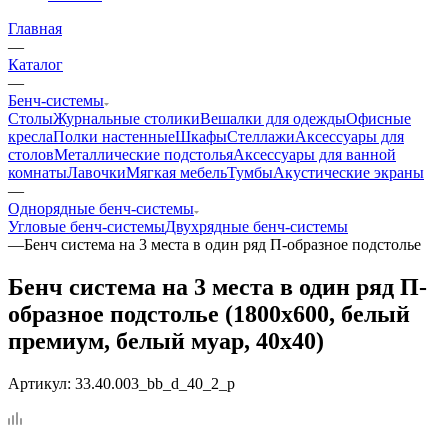
Главная
—
Каталог
—
Бенч-системы
Столы
Журнальные столики
Вешалки для одежды
Офисные
кресла
Полки настенные
Шкафы
Стеллажи
Аксессуары для
столов
Металлические подстолья
Аксессуары для ванной
комнаты
Лавочки
Мягкая мебель
Тумбы
Акустические экраны
—
Однорядные бенч-системы
Угловые бенч-системы
Двухрядные бенч-системы
—
Бенч система на 3 места в один ряд П-образное подстолье
Бенч система на 3 места в один ряд П-
образное подстолье (1800x600, белый
премиум, белый муар, 40x40)
Артикул:
33.40.003_bb_d_40_2_p