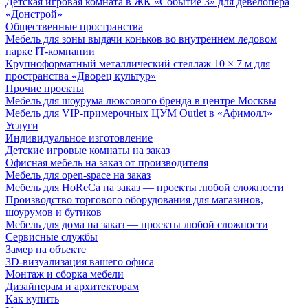
Детская игровая комната в ЖК «Событие 3» для девелопера
«Донстрой»
Общественные пространства
Мебель для зоны выдачи коньков во внутреннем ледовом
парке IT-компании
Крупноформатный металлический стеллаж 10 × 7 м для
пространства «Дворец культур»
Прочие проекты
Мебель для шоурума люксового бренда в центре Москвы
Мебель для VIP-примерочных ЦУМ Outlet в «Афимолл»
Услуги
Индивидуальное изготовление
Детские игровые комнаты на заказ
Офисная мебель на заказ от производителя
Мебель для open-space на заказ
Мебель для HoReCa на заказ — проекты любой сложности
Производство торгового оборудования для магазинов,
шоурумов и бутиков
Мебель для дома на заказ — проекты любой сложности
Сервисные службы
Замер на объекте
3D-визуализация вашего офиса
Монтаж и сборка мебели
Дизайнерам и архитекторам
Как купить