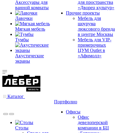
Аксессуары для
для пространства
ванной комнаты
«Дворец культур»
Прочие проекты
Лавочки
Мебель для
шоурума
Мягкая мебель
люксового бренда
в центре Москвы
Тумбы
Мебель для VIP-
примерочных
ЦУМ Outlet в
Акустические
«Афимолл»
экраны
Каталог
Портфолио
Офисы
Офис
девелоперской
Столы
компании в БЦ