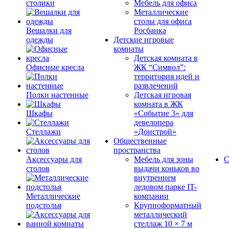
столики
Мебель для офиса
Металлические
столы для офиса
Вешалки для
Росбанка
одежды
Детские игровые
комнаты
Детская комната в
Офисные кресла
ЖК “Символ”:
территория идей и
развлечений
Полки настенные
Детская игровая
комната в ЖК
Шкафы
«Событие 3» для
девелопера
Стеллажи
«Донстрой»
Общественные
пространства
Аксессуары для
Мебель для зоны
С
столов
выдачи коньков во
внутреннем
ледовом парке IT-
Металлические
компании
подстолья
Крупноформатный
металлический
стеллаж 10 × 7 м