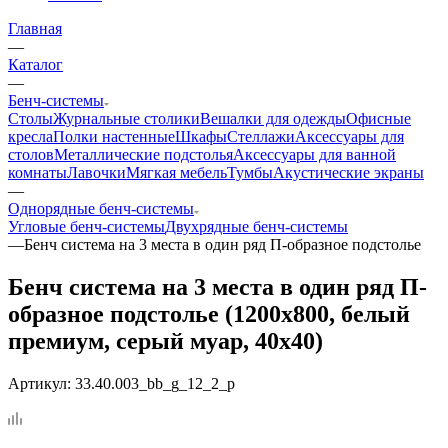
Главная
—
Каталог
—
Бенч-системы
Столы
Журнальные столики
Вешалки для одежды
Офисные
кресла
Полки настенные
Шкафы
Стеллажи
Аксессуары для
столов
Металлические подстолья
Аксессуары для ванной
комнаты
Лавочки
Мягкая мебель
Тумбы
Акустические экраны
—
Однорядные бенч-системы
Угловые бенч-системы
Двухрядные бенч-системы
—
Бенч система на 3 места в один ряд П-образное подстолье
Бенч система на 3 места в один ряд П-
образное подстолье (1200x800, белый
премиум, серый муар, 40x40)
Артикул:
33.40.003_bb_g_12_2_p