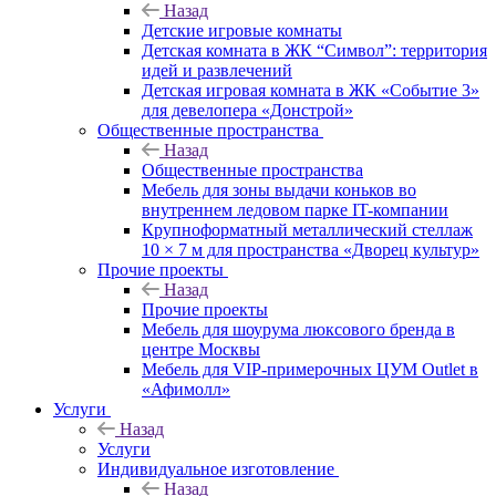
Назад
Детские игровые комнаты
Детская комната в ЖК “Символ”: территория
идей и развлечений
Детская игровая комната в ЖК «Событие 3»
для девелопера «Донстрой»
Общественные пространства
Назад
Общественные пространства
Мебель для зоны выдачи коньков во
внутреннем ледовом парке IT-компании
Крупноформатный металлический стеллаж
10 × 7 м для пространства «Дворец культур»
Прочие проекты
Назад
Прочие проекты
Мебель для шоурума люксового бренда в
центре Москвы
Мебель для VIP-примерочных ЦУМ Outlet в
«Афимолл»
Услуги
Назад
Услуги
Индивидуальное изготовление
Назад