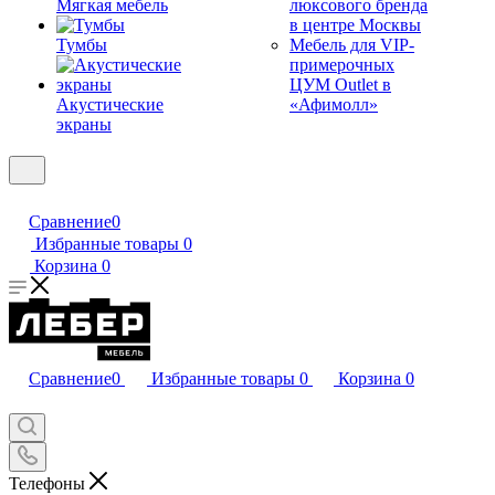
Мягкая мебель
люксового бренда
в центре Москвы
Тумбы
Мебель для VIP-
примерочных
ЦУМ Outlet в
Акустические
«Афимолл»
экраны
Сравнение
0
Избранные товары
0
Корзина
0
Сравнение
0
Избранные товары
0
Корзина
0
Телефоны