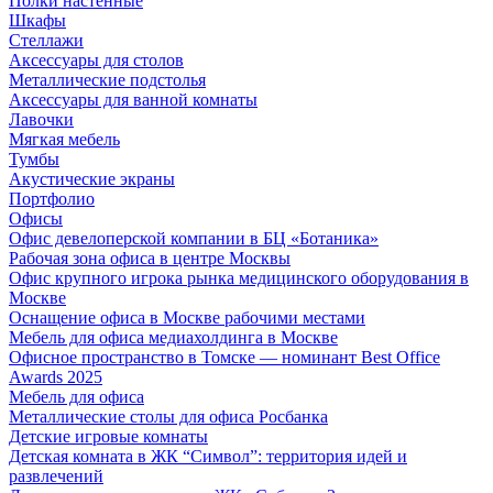
Полки настенные
Шкафы
Стеллажи
Аксессуары для столов
Металлические подстолья
Аксессуары для ванной комнаты
Лавочки
Мягкая мебель
Тумбы
Акустические экраны
Портфолио
Офисы
Офис девелоперской компании в БЦ «Ботаника»
Рабочая зона офиса в центре Москвы
Офис крупного игрока рынка медицинского оборудования в
Москве
Оснащение офиса в Москве рабочими местами
Мебель для офиса медиахолдинга в Москве
Офисное пространство в Томске — номинант Best Office
Awards 2025
Мебель для офиса
Металлические столы для офиса Росбанка
Детские игровые комнаты
Детская комната в ЖК “Символ”: территория идей и
развлечений