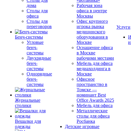
Столы для
«Ботаника»
дома
Рабочая зона
Столы для
офиса в центре
офиса
Москвы
Столы для
Офис крупного
переговоров
игрока рынка
Услуги
медицинского
Бенч-системы
оборудования в
И
Угловые
Москве
и
бенч-
Оснащение офиса
системы
в Москве
Двухрядные
рабочими местами
бенч-
Мебель для офиса
системы
медиахолдинга в
Однорядные
Москве
бенч-
Офисное
системы
пространство в
Томске —
номинант Best
Журнальные
Office Awards 2025
столики
Мебель для офиса
Металлические
столы для офиса
Вешалки для
Росбанка
одежды
Детские игровые