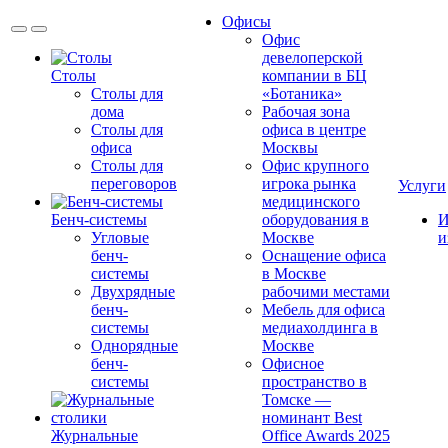
Офисы
Офис
девелоперской
Столы
компании в БЦ
Столы для
«Ботаника»
дома
Рабочая зона
Столы для
офиса в центре
офиса
Москвы
Столы для
Офис крупного
переговоров
игрока рынка
Услуги
медицинского
Бенч-системы
оборудования в
И
Угловые
Москве
и
бенч-
Оснащение офиса
системы
в Москве
Двухрядные
рабочими местами
бенч-
Мебель для офиса
системы
медиахолдинга в
Однорядные
Москве
бенч-
Офисное
системы
пространство в
Томске —
номинант Best
Журнальные
Office Awards 2025