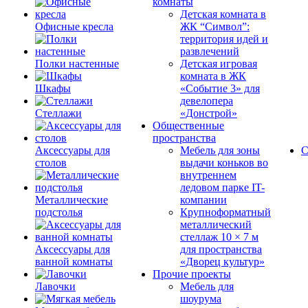
комнаты
Детская комната в
Офисные кресла
ЖК “Символ”:
территория идей и
развлечений
Полки настенные
Детская игровая
комната в ЖК
Шкафы
«Событие 3» для
девелопера
Стеллажи
«Донстрой»
Общественные
пространства
Аксессуары для
Мебель для зоны
С
столов
выдачи коньков во
внутреннем
ледовом парке IT-
Металлические
компании
подстолья
Крупноформатный
металлический
стеллаж 10 × 7 м
Аксессуары для
для пространства
ванной комнаты
«Дворец культур»
Прочие проекты
Лавочки
Мебель для
шоурума