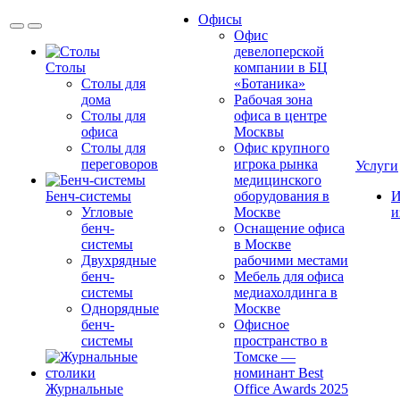
Офисы
Офис
девелоперской
Столы
компании в БЦ
Столы для
«Ботаника»
дома
Рабочая зона
Столы для
офиса в центре
офиса
Москвы
Столы для
Офис крупного
переговоров
игрока рынка
Услуги
медицинского
Бенч-системы
оборудования в
И
Угловые
Москве
и
бенч-
Оснащение офиса
системы
в Москве
Двухрядные
рабочими местами
бенч-
Мебель для офиса
системы
медиахолдинга в
Однорядные
Москве
бенч-
Офисное
системы
пространство в
Томске —
номинант Best
Журнальные
Office Awards 2025