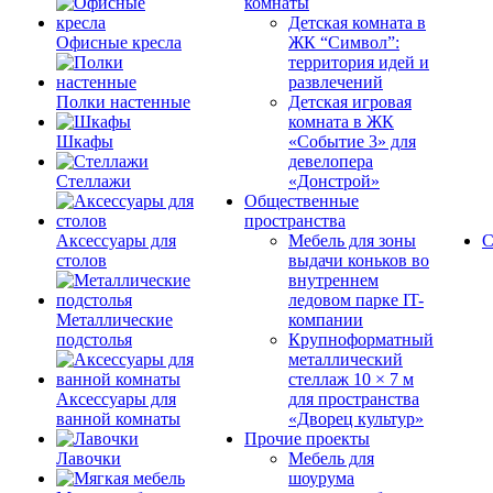
комнаты
Детская комната в
Офисные кресла
ЖК “Символ”:
территория идей и
развлечений
Полки настенные
Детская игровая
комната в ЖК
Шкафы
«Событие 3» для
девелопера
Стеллажи
«Донстрой»
Общественные
пространства
Аксессуары для
Мебель для зоны
С
столов
выдачи коньков во
внутреннем
ледовом парке IT-
Металлические
компании
подстолья
Крупноформатный
металлический
стеллаж 10 × 7 м
Аксессуары для
для пространства
ванной комнаты
«Дворец культур»
Прочие проекты
Лавочки
Мебель для
шоурума