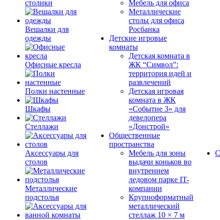
столики
Мебель для офиса
Металлические
столы для офиса
Вешалки для
Росбанка
одежды
Детские игровые
комнаты
Детская комната в
Офисные кресла
ЖК “Символ”:
территория идей и
развлечений
Полки настенные
Детская игровая
комната в ЖК
Шкафы
«Событие 3» для
девелопера
Стеллажи
«Донстрой»
Общественные
пространства
Аксессуары для
Мебель для зоны
С
столов
выдачи коньков во
внутреннем
ледовом парке IT-
Металлические
компании
подстолья
Крупноформатный
металлический
стеллаж 10 × 7 м