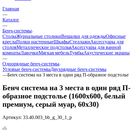
Главная
—
Каталог
—
Бенч-системы
Столы
Журнальные столики
Вешалки для одежды
Офисные
кресла
Полки настенные
Шкафы
Стеллажи
Аксессуары для
столов
Металлические подстолья
Аксессуары для ванной
комнаты
Лавочки
Мягкая мебель
Тумбы
Акустические экраны
—
Однорядные бенч-системы
Угловые бенч-системы
Двухрядные бенч-системы
—
Бенч система на 3 места в один ряд П-образное подстолье
Бенч система на 3 места в один ряд П-
образное подстолье (1600x600, белый
премиум, серый муар, 60x30)
Артикул:
33.40.003_bb_g_30_1_p