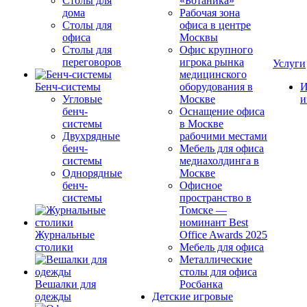
Столы для
«Ботаника»
дома
Рабочая зона
Столы для
офиса в центре
офиса
Москвы
Столы для
Офис крупного
переговоров
игрока рынка
Услуги
медицинского
Бенч-системы
оборудования в
И
Угловые
Москве
и
бенч-
Оснащение офиса
системы
в Москве
Двухрядные
рабочими местами
бенч-
Мебель для офиса
системы
медиахолдинга в
Однорядные
Москве
бенч-
Офисное
системы
пространство в
Томске —
номинант Best
Журнальные
Office Awards 2025
столики
Мебель для офиса
Металлические
столы для офиса
Вешалки для
Росбанка
одежды
Детские игровые