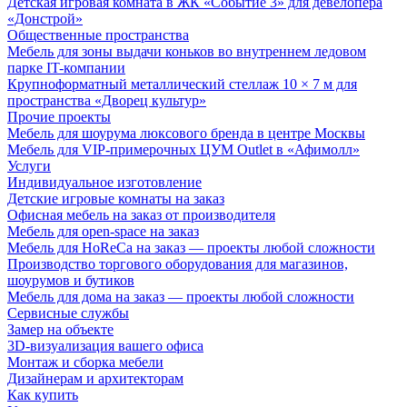
Детская игровая комната в ЖК «Событие 3» для девелопера
«Донстрой»
Общественные пространства
Мебель для зоны выдачи коньков во внутреннем ледовом
парке IT-компании
Крупноформатный металлический стеллаж 10 × 7 м для
пространства «Дворец культур»
Прочие проекты
Мебель для шоурума люксового бренда в центре Москвы
Мебель для VIP-примерочных ЦУМ Outlet в «Афимолл»
Услуги
Индивидуальное изготовление
Детские игровые комнаты на заказ
Офисная мебель на заказ от производителя
Мебель для open-space на заказ
Мебель для HoReCa на заказ — проекты любой сложности
Производство торгового оборудования для магазинов,
шоурумов и бутиков
Мебель для дома на заказ — проекты любой сложности
Сервисные службы
Замер на объекте
3D-визуализация вашего офиса
Монтаж и сборка мебели
Дизайнерам и архитекторам
Как купить