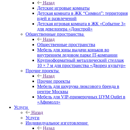
Назад
Детские игровые комнаты
Детская комната в ЖК “Символ”: территория
идей и развлечений
Детская игровая комната в ЖК «Событие 3»
для девелопера «Донстрой»
Общественные пространства
Назад
Общественные пространства
Мебель для зоны выдачи коньков во
внутреннем ледовом парке IT-компании
Крупноформатный металлический стеллаж
10 × 7 м для пространства «Дворец культур»
Прочие проекты
Назад
Прочие проекты
Мебель для шоурума люксового бренда в
центре Москвы
Мебель для VIP-примерочных ЦУМ Outlet в
«Афимолл»
Услуги
Назад
Услуги
Индивидуальное изготовление
Назад