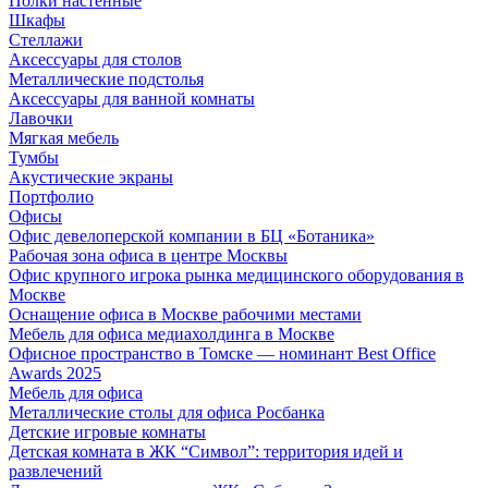
Полки настенные
Шкафы
Стеллажи
Аксессуары для столов
Металлические подстолья
Аксессуары для ванной комнаты
Лавочки
Мягкая мебель
Тумбы
Акустические экраны
Портфолио
Офисы
Офис девелоперской компании в БЦ «Ботаника»
Рабочая зона офиса в центре Москвы
Офис крупного игрока рынка медицинского оборудования в
Москве
Оснащение офиса в Москве рабочими местами
Мебель для офиса медиахолдинга в Москве
Офисное пространство в Томске — номинант Best Office
Awards 2025
Мебель для офиса
Металлические столы для офиса Росбанка
Детские игровые комнаты
Детская комната в ЖК “Символ”: территория идей и
развлечений