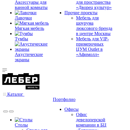
Аксессуары для
для пространства
ванной комнаты
«Дворец культур»
Прочие проекты
Лавочки
Мебель для
шоурума
Мягкая мебель
люксового бренда
в центре Москвы
Тумбы
Мебель для VIP-
примерочных
ЦУМ Outlet в
Акустические
«Афимолл»
экраны
Каталог
Портфолио
Офисы
Офис
девелоперской
Столы
компании в БЦ