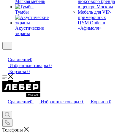
Мягкая мебель
люксового бренда
в центре Москвы
Тумбы
Мебель для VIP-
примерочных
ЦУМ Outlet в
Акустические
«Афимолл»
экраны
Сравнение
0
Избранные товары
0
Корзина
0
Сравнение
0
Избранные товары
0
Корзина
0
Телефоны