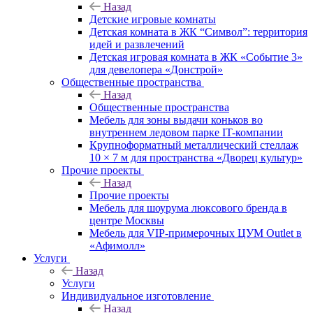
Назад
Детские игровые комнаты
Детская комната в ЖК “Символ”: территория
идей и развлечений
Детская игровая комната в ЖК «Событие 3»
для девелопера «Донстрой»
Общественные пространства
Назад
Общественные пространства
Мебель для зоны выдачи коньков во
внутреннем ледовом парке IT-компании
Крупноформатный металлический стеллаж
10 × 7 м для пространства «Дворец культур»
Прочие проекты
Назад
Прочие проекты
Мебель для шоурума люксового бренда в
центре Москвы
Мебель для VIP-примерочных ЦУМ Outlet в
«Афимолл»
Услуги
Назад
Услуги
Индивидуальное изготовление
Назад