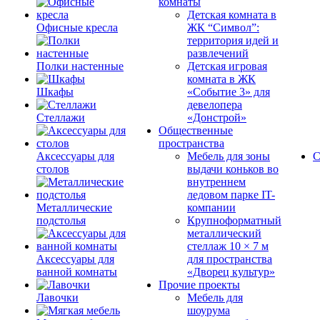
комнаты
Детская комната в
Офисные кресла
ЖК “Символ”:
территория идей и
развлечений
Полки настенные
Детская игровая
комната в ЖК
Шкафы
«Событие 3» для
девелопера
Стеллажи
«Донстрой»
Общественные
пространства
Аксессуары для
Мебель для зоны
С
столов
выдачи коньков во
внутреннем
ледовом парке IT-
Металлические
компании
подстолья
Крупноформатный
металлический
стеллаж 10 × 7 м
Аксессуары для
для пространства
ванной комнаты
«Дворец культур»
Прочие проекты
Лавочки
Мебель для
шоурума