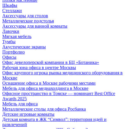
Полки настенные
Шкафы
Стеллажи
Аксессуары для столов
Металлические подстолья
Аксессуары для ванной комнаты
Лавочки
Мягкая мебель
Тумбы
Акустические экраны
Портфолио
Офисы
Офис девелоперской компании в БЦ «Ботаника»
Рабочая зона офиса в центре Москвы
Офис крупного игрока рынка медицинского оборудования в
Москве
Оснащение офиса в Москве рабочими местами
Мебель для офиса медиахолдинга в Москве
Офисное пространство в Томске — номинант Best Office
Awards 2025
Мебель для офиса
Металлические столы для офиса Росбанка
Детские игровые комнаты
Детская комната в ЖК “Символ”: территория идей и
развлечений