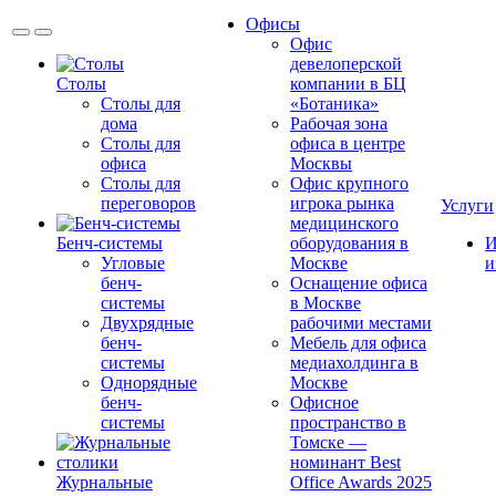
Офисы
Офис
девелоперской
Столы
компании в БЦ
Столы для
«Ботаника»
дома
Рабочая зона
Столы для
офиса в центре
офиса
Москвы
Столы для
Офис крупного
переговоров
игрока рынка
Услуги
медицинского
Бенч-системы
оборудования в
И
Угловые
Москве
и
бенч-
Оснащение офиса
системы
в Москве
Двухрядные
рабочими местами
бенч-
Мебель для офиса
системы
медиахолдинга в
Однорядные
Москве
бенч-
Офисное
системы
пространство в
Томске —
номинант Best
Журнальные
Office Awards 2025