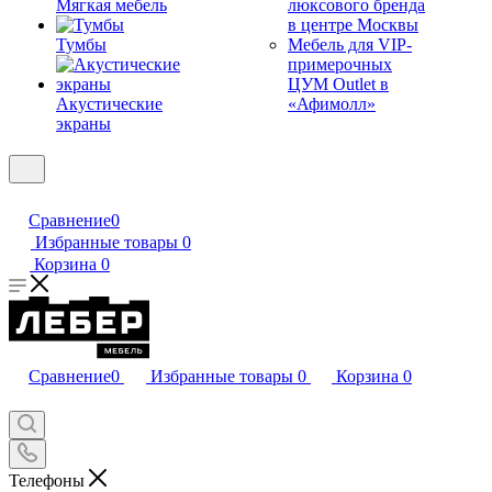
Мягкая мебель
люксового бренда
в центре Москвы
Тумбы
Мебель для VIP-
примерочных
ЦУМ Outlet в
Акустические
«Афимолл»
экраны
Сравнение
0
Избранные товары
0
Корзина
0
Сравнение
0
Избранные товары
0
Корзина
0
Телефоны