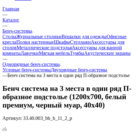
Главная
—
Каталог
—
Бенч-системы
Столы
Журнальные столики
Вешалки для одежды
Офисные
кресла
Полки настенные
Шкафы
Стеллажи
Аксессуары для
столов
Металлические подстолья
Аксессуары для ванной
комнаты
Лавочки
Мягкая мебель
Тумбы
Акустические экраны
—
Однорядные бенч-системы
Угловые бенч-системы
Двухрядные бенч-системы
—
Бенч система на 3 места в один ряд П-образное подстолье
Бенч система на 3 места в один ряд П-
образное подстолье (1200x700, белый
премиум, черный муар, 40x40)
Артикул:
33.40.003_bb_b_11_2_p