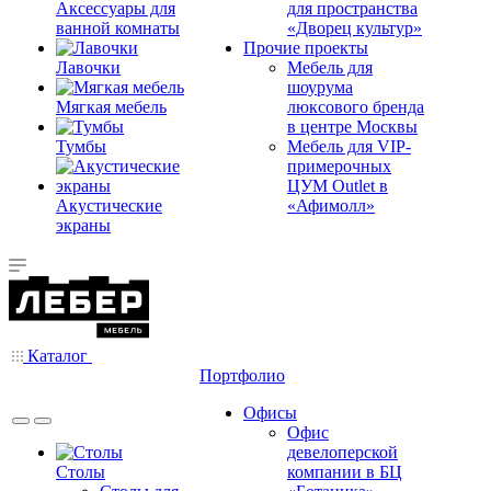
Аксессуары для
для пространства
ванной комнаты
«Дворец культур»
Прочие проекты
Лавочки
Мебель для
шоурума
Мягкая мебель
люксового бренда
в центре Москвы
Тумбы
Мебель для VIP-
примерочных
ЦУМ Outlet в
Акустические
«Афимолл»
экраны
Каталог
Портфолио
Офисы
Офис
девелоперской
Столы
компании в БЦ