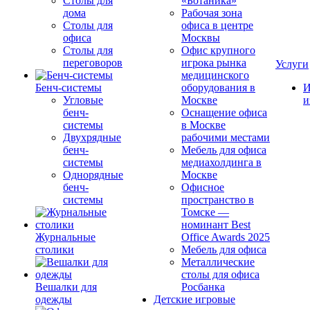
Столы для
«Ботаника»
дома
Рабочая зона
Столы для
офиса в центре
офиса
Москвы
Столы для
Офис крупного
переговоров
игрока рынка
Услуги
медицинского
Бенч-системы
оборудования в
И
Угловые
Москве
и
бенч-
Оснащение офиса
системы
в Москве
Двухрядные
рабочими местами
бенч-
Мебель для офиса
системы
медиахолдинга в
Однорядные
Москве
бенч-
Офисное
системы
пространство в
Томске —
номинант Best
Журнальные
Office Awards 2025
столики
Мебель для офиса
Металлические
столы для офиса
Вешалки для
Росбанка
одежды
Детские игровые