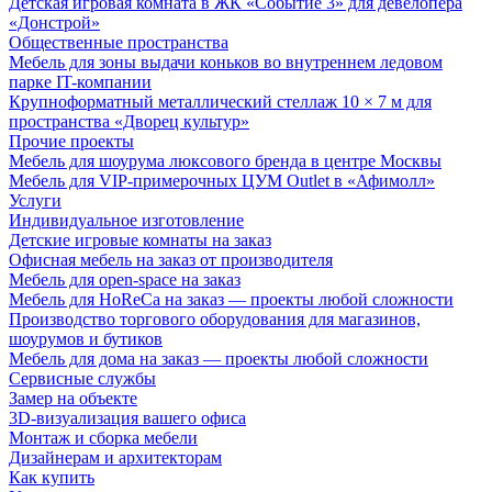
Детская игровая комната в ЖК «Событие 3» для девелопера
«Донстрой»
Общественные пространства
Мебель для зоны выдачи коньков во внутреннем ледовом
парке IT-компании
Крупноформатный металлический стеллаж 10 × 7 м для
пространства «Дворец культур»
Прочие проекты
Мебель для шоурума люксового бренда в центре Москвы
Мебель для VIP-примерочных ЦУМ Outlet в «Афимолл»
Услуги
Индивидуальное изготовление
Детские игровые комнаты на заказ
Офисная мебель на заказ от производителя
Мебель для open-space на заказ
Мебель для HoReCa на заказ — проекты любой сложности
Производство торгового оборудования для магазинов,
шоурумов и бутиков
Мебель для дома на заказ — проекты любой сложности
Сервисные службы
Замер на объекте
3D-визуализация вашего офиса
Монтаж и сборка мебели
Дизайнерам и архитекторам
Как купить