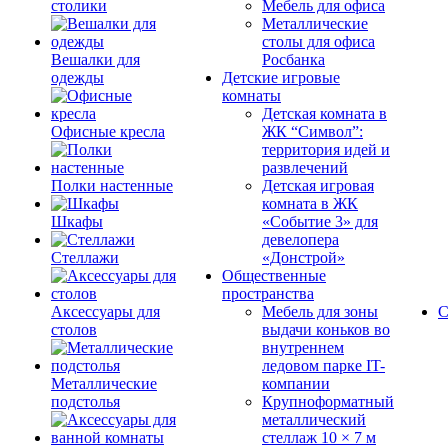
столики
Мебель для офиса
Металлические
столы для офиса
Вешалки для
Росбанка
одежды
Детские игровые
комнаты
Детская комната в
Офисные кресла
ЖК “Символ”:
территория идей и
развлечений
Полки настенные
Детская игровая
комната в ЖК
Шкафы
«Событие 3» для
девелопера
Стеллажи
«Донстрой»
Общественные
пространства
Аксессуары для
Мебель для зоны
С
столов
выдачи коньков во
внутреннем
ледовом парке IT-
Металлические
компании
подстолья
Крупноформатный
металлический
стеллаж 10 × 7 м