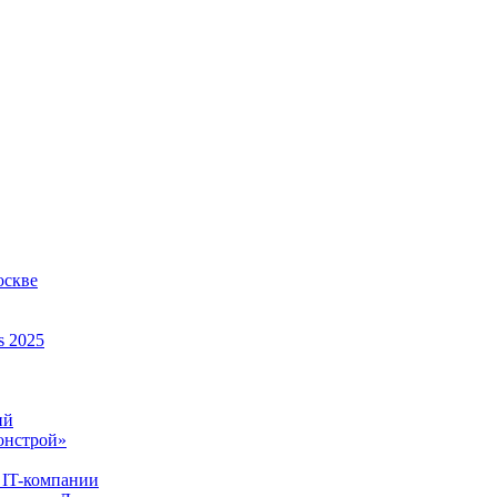
оскве
s 2025
ий
онстрой»
 IT-компании