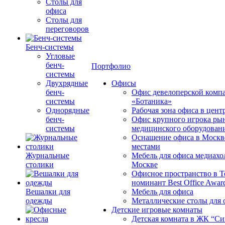
Столы для
офиса
Столы для
переговоров
Бенч-системы
Угловые
бенч-
Портфолио
системы
Двухрядные
Офисы
бенч-
Офис девелоперской комп
системы
«Ботаника»
Однорядные
Рабочая зона офиса в цен
бенч-
Офис крупного игрока ры
системы
медицинского оборудован
Оснащение офиса в Москв
местами
Журнальные
Мебель для офиса медиахо
столики
Москве
Офисное пространство в 
номинант Best Office Awar
Вешалки для
Мебель для офиса
одежды
Металлические столы для 
Детские игровые комнаты
Детская комната в ЖК “Си