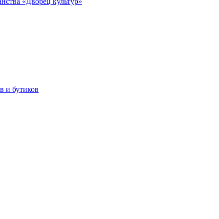
анства «Дворец культур»
в и бутиков