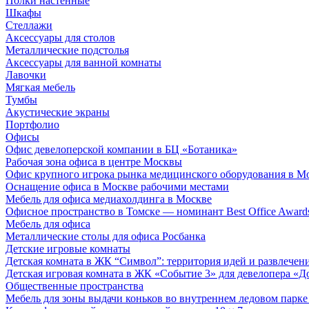
Полки настенные
Шкафы
Стеллажи
Аксессуары для столов
Металлические подстолья
Аксессуары для ванной комнаты
Лавочки
Мягкая мебель
Тумбы
Акустические экраны
Портфолио
Офисы
Офис девелоперской компании в БЦ «Ботаника»
Рабочая зона офиса в центре Москвы
Офис крупного игрока рынка медицинского оборудования в М
Оснащение офиса в Москве рабочими местами
Мебель для офиса медиахолдинга в Москве
Офисное пространство в Томске — номинант Best Office Award
Мебель для офиса
Металлические столы для офиса Росбанка
Детские игровые комнаты
Детская комната в ЖК “Символ”: территория идей и развлечен
Детская игровая комната в ЖК «Событие 3» для девелопера «Д
Общественные пространства
Мебель для зоны выдачи коньков во внутреннем ледовом парке