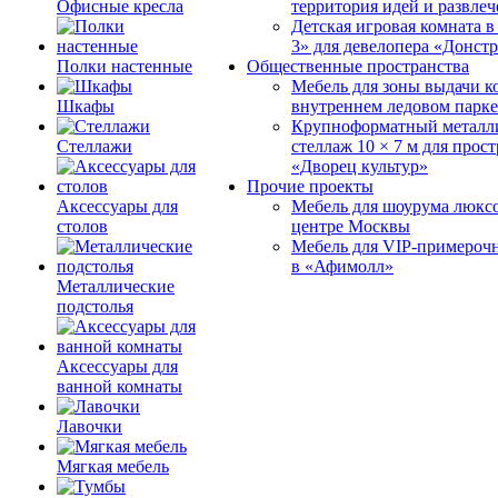
Офисные кресла
территория идей и развле
Детская игровая комната 
3» для девелопера «Донст
Полки настенные
Общественные пространства
Мебель для зоны выдачи к
Шкафы
внутреннем ледовом парке
Крупноформатный металл
Стеллажи
стеллаж 10 × 7 м для прос
«Дворец культур»
Прочие проекты
Аксессуары для
Мебель для шоурума люксо
столов
центре Москвы
Мебель для VIP-примероч
в «Афимолл»
Металлические
подстолья
Аксессуары для
ванной комнаты
Лавочки
Мягкая мебель