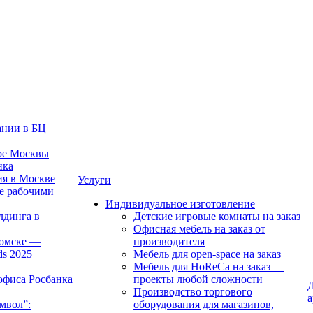
ании в БЦ
тре Москвы
нка
ия в Москве
Услуги
е рабочими
Индивидуальное изготовление
лдинга в
Детские игровые комнаты на заказ
Офисная мебель на заказ от
Томске —
производителя
ds 2025
Мебель для open-space на заказ
Мебель для HoReCa на заказ —
офиса Росбанка
проекты любой сложности
Д
Производство торгового
а
мвол”:
оборудования для магазинов,