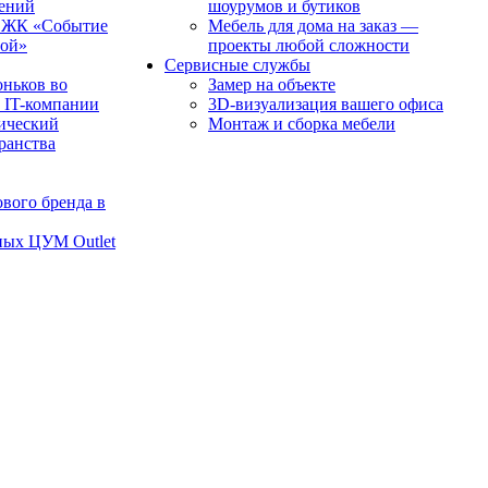
чений
шоурумов и бутиков
в ЖК «Событие
Мебель для дома на заказ —
рой»
проекты любой сложности
Сервисные службы
оньков во
Замер на объекте
 IT-компании
3D-визуализация вашего офиса
ический
Монтаж и сборка мебели
транства
вого бренда в
ных ЦУМ Outlet