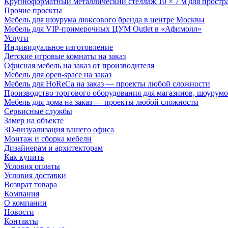
Крупноформатный металлический стеллаж 10 × 7 м для простр
Прочие проекты
Мебель для шоурума люксового бренда в центре Москвы
Мебель для VIP-примерочных ЦУМ Outlet в «Афимолл»
Услуги
Индивидуальное изготовление
Детские игровые комнаты на заказ
Офисная мебель на заказ от производителя
Мебель для open-space на заказ
Мебель для HoReCa на заказ — проекты любой сложности
Производство торгового оборудования для магазинов, шоурумо
Мебель для дома на заказ — проекты любой сложности
Сервисные службы
Замер на объекте
3D-визуализация вашего офиса
Монтаж и сборка мебели
Дизайнерам и архитекторам
Как купить
Условия оплаты
Условия доставки
Возврат товара
Компания
О компании
Новости
Контакты