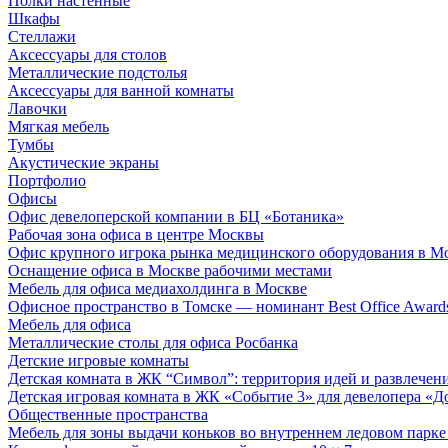
Полки настенные
Шкафы
Стеллажи
Аксессуары для столов
Металлические подстолья
Аксессуары для ванной комнаты
Лавочки
Мягкая мебель
Тумбы
Акустические экраны
Портфолио
Офисы
Офис девелоперской компании в БЦ «Ботаника»
Рабочая зона офиса в центре Москвы
Офис крупного игрока рынка медицинского оборудования в М
Оснащение офиса в Москве рабочими местами
Мебель для офиса медиахолдинга в Москве
Офисное пространство в Томске — номинант Best Office Award
Мебель для офиса
Металлические столы для офиса Росбанка
Детские игровые комнаты
Детская комната в ЖК “Символ”: территория идей и развлечен
Детская игровая комната в ЖК «Событие 3» для девелопера «Д
Общественные пространства
Мебель для зоны выдачи коньков во внутреннем ледовом парке