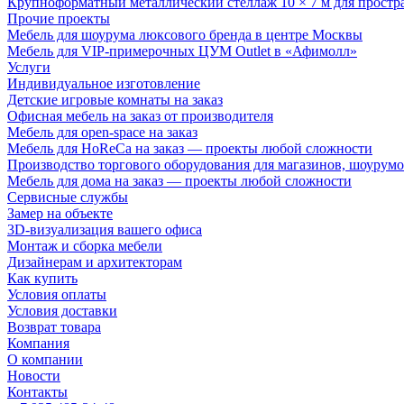
Крупноформатный металлический стеллаж 10 × 7 м для простр
Прочие проекты
Мебель для шоурума люксового бренда в центре Москвы
Мебель для VIP-примерочных ЦУМ Outlet в «Афимолл»
Услуги
Индивидуальное изготовление
Детские игровые комнаты на заказ
Офисная мебель на заказ от производителя
Мебель для open-space на заказ
Мебель для HoReCa на заказ — проекты любой сложности
Производство торгового оборудования для магазинов, шоурумо
Мебель для дома на заказ — проекты любой сложности
Сервисные службы
Замер на объекте
3D-визуализация вашего офиса
Монтаж и сборка мебели
Дизайнерам и архитекторам
Как купить
Условия оплаты
Условия доставки
Возврат товара
Компания
О компании
Новости
Контакты