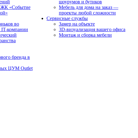
чений
шоурумов и бутиков
в ЖК «Событие
Мебель для дома на заказ —
рой»
проекты любой сложности
Сервисные службы
оньков во
Замер на объекте
 IT-компании
3D-визуализация вашего офиса
ический
Монтаж и сборка мебели
транства
вого бренда в
ных ЦУМ Outlet