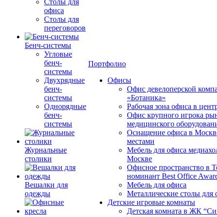
Столы для
офиса
Столы для
переговоров
Бенч-системы
Угловые
бенч-
Портфолио
системы
Двухрядные
Офисы
бенч-
Офис девелоперской комп
системы
«Ботаника»
Однорядные
Рабочая зона офиса в цен
бенч-
Офис крупного игрока ры
системы
медицинского оборудован
Оснащение офиса в Москв
местами
Журнальные
Мебель для офиса медиахо
столики
Москве
Офисное пространство в 
номинант Best Office Awar
Вешалки для
Мебель для офиса
одежды
Металлические столы для 
Детские игровые комнаты
Детская комната в ЖК “Си