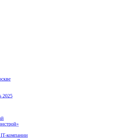
оскве
s 2025
ий
онстрой»
 IT-компании