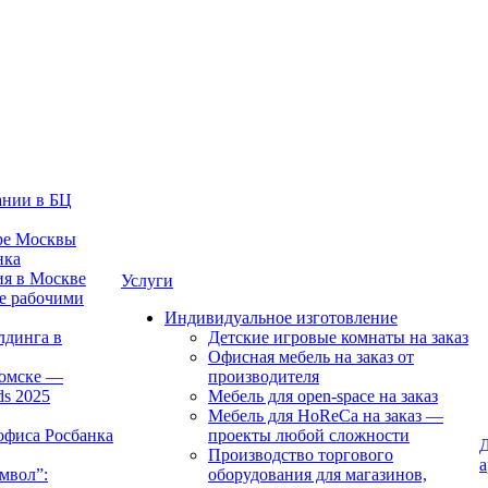
ании в БЦ
тре Москвы
нка
ия в Москве
Услуги
е рабочими
Индивидуальное изготовление
лдинга в
Детские игровые комнаты на заказ
Офисная мебель на заказ от
Томске —
производителя
ds 2025
Мебель для open-space на заказ
Мебель для HoReCa на заказ —
офиса Росбанка
проекты любой сложности
Д
Производство торгового
а
мвол”:
оборудования для магазинов,