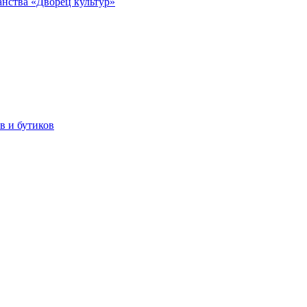
анства «Дворец культур»
в и бутиков