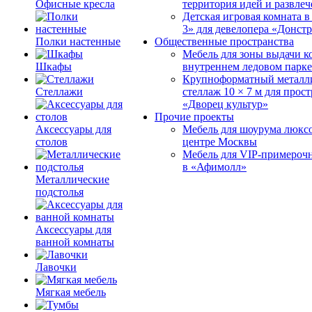
Офисные кресла
территория идей и развле
Детская игровая комната 
3» для девелопера «Донст
Полки настенные
Общественные пространства
Мебель для зоны выдачи к
Шкафы
внутреннем ледовом парке
Крупноформатный металл
Стеллажи
стеллаж 10 × 7 м для прос
«Дворец культур»
Прочие проекты
Аксессуары для
Мебель для шоурума люксо
столов
центре Москвы
Мебель для VIP-примероч
в «Афимолл»
Металлические
подстолья
Аксессуары для
ванной комнаты
Лавочки
Мягкая мебель