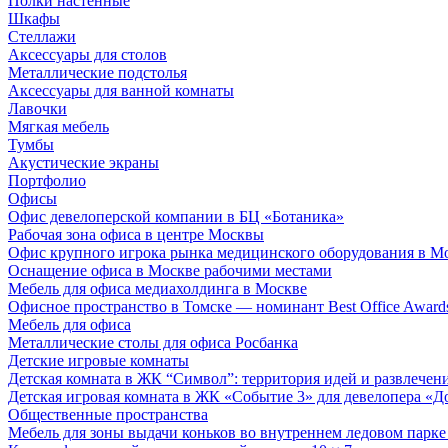
Полки настенные
Шкафы
Стеллажи
Аксессуары для столов
Металлические подстолья
Аксессуары для ванной комнаты
Лавочки
Мягкая мебель
Тумбы
Акустические экраны
Портфолио
Офисы
Офис девелоперской компании в БЦ «Ботаника»
Рабочая зона офиса в центре Москвы
Офис крупного игрока рынка медицинского оборудования в М
Оснащение офиса в Москве рабочими местами
Мебель для офиса медиахолдинга в Москве
Офисное пространство в Томске — номинант Best Office Award
Мебель для офиса
Металлические столы для офиса Росбанка
Детские игровые комнаты
Детская комната в ЖК “Символ”: территория идей и развлечен
Детская игровая комната в ЖК «Событие 3» для девелопера «Д
Общественные пространства
Мебель для зоны выдачи коньков во внутреннем ледовом парке