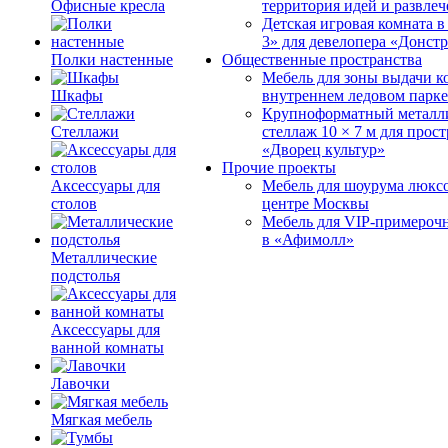
Офисные кресла
территория идей и развле
Детская игровая комната 
3» для девелопера «Донст
Полки настенные
Общественные пространства
Мебель для зоны выдачи к
Шкафы
внутреннем ледовом парке
Крупноформатный металл
Стеллажи
стеллаж 10 × 7 м для прос
«Дворец культур»
Прочие проекты
Аксессуары для
Мебель для шоурума люксо
столов
центре Москвы
Мебель для VIP-примероч
в «Афимолл»
Металлические
подстолья
Аксессуары для
ванной комнаты
Лавочки
Мягкая мебель