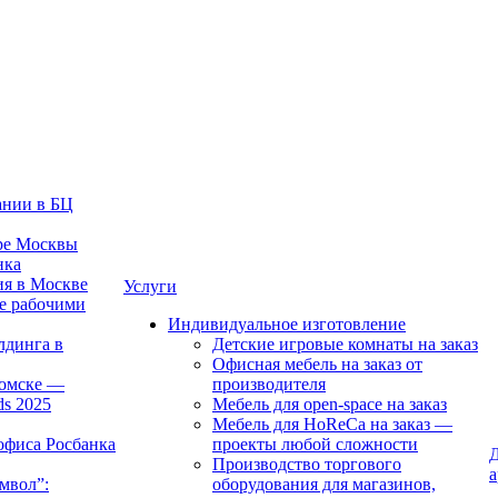
ании в БЦ
тре Москвы
нка
ия в Москве
Услуги
е рабочими
Индивидуальное изготовление
лдинга в
Детские игровые комнаты на заказ
Офисная мебель на заказ от
Томске —
производителя
ds 2025
Мебель для open-space на заказ
Мебель для HoReCa на заказ —
офиса Росбанка
проекты любой сложности
Д
Производство торгового
а
мвол”:
оборудования для магазинов,