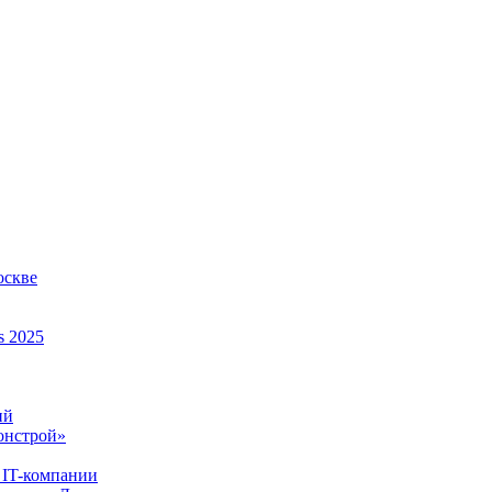
оскве
s 2025
ий
онстрой»
 IT-компании