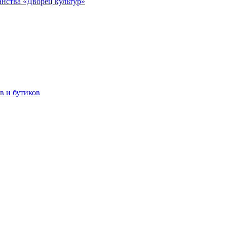
анства «Дворец культур»
в и бутиков