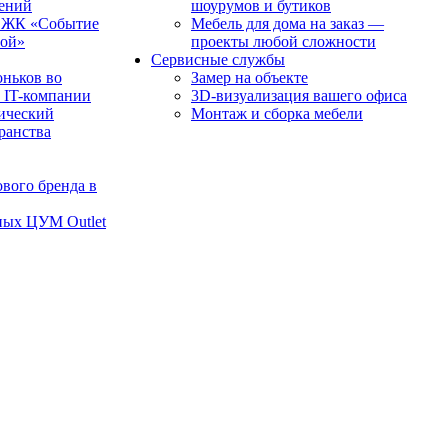
чений
шоурумов и бутиков
в ЖК «Событие
Мебель для дома на заказ —
рой»
проекты любой сложности
Сервисные службы
оньков во
Замер на объекте
 IT-компании
3D-визуализация вашего офиса
ический
Монтаж и сборка мебели
транства
вого бренда в
ных ЦУМ Outlet