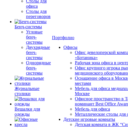
Столы для
офиса
Столы для
переговоров
Бенч-системы
Угловые
бенч-
Портфолио
системы
Двухрядные
Офисы
бенч-
Офис девелоперской комп
системы
«Ботаника»
Однорядные
Рабочая зона офиса в цен
бенч-
Офис крупного игрока ры
системы
медицинского оборудован
Оснащение офиса в Москв
местами
Журнальные
Мебель для офиса медиахо
столики
Москве
Офисное пространство в 
номинант Best Office Awar
Вешалки для
Мебель для офиса
одежды
Металлические столы для 
Детские игровые комнаты
Детская комната в ЖК “Си