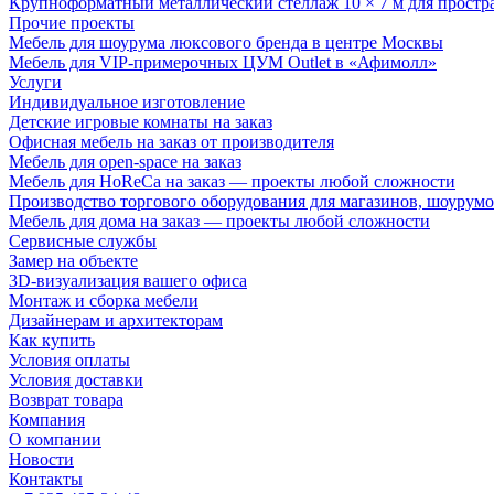
Крупноформатный металлический стеллаж 10 × 7 м для простр
Прочие проекты
Мебель для шоурума люксового бренда в центре Москвы
Мебель для VIP-примерочных ЦУМ Outlet в «Афимолл»
Услуги
Индивидуальное изготовление
Детские игровые комнаты на заказ
Офисная мебель на заказ от производителя
Мебель для open-space на заказ
Мебель для HoReCa на заказ — проекты любой сложности
Производство торгового оборудования для магазинов, шоурумо
Мебель для дома на заказ — проекты любой сложности
Сервисные службы
Замер на объекте
3D-визуализация вашего офиса
Монтаж и сборка мебели
Дизайнерам и архитекторам
Как купить
Условия оплаты
Условия доставки
Возврат товара
Компания
О компании
Новости
Контакты