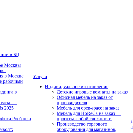
ании в БЦ
тре Москвы
нка
ия в Москве
Услуги
е рабочими
Индивидуальное изготовление
лдинга в
Детские игровые комнаты на заказ
Офисная мебель на заказ от
Томске —
производителя
ds 2025
Мебель для open-space на заказ
Мебель для HoReCa на заказ —
офиса Росбанка
проекты любой сложности
Д
Производство торгового
а
мвол”:
оборудования для магазинов,