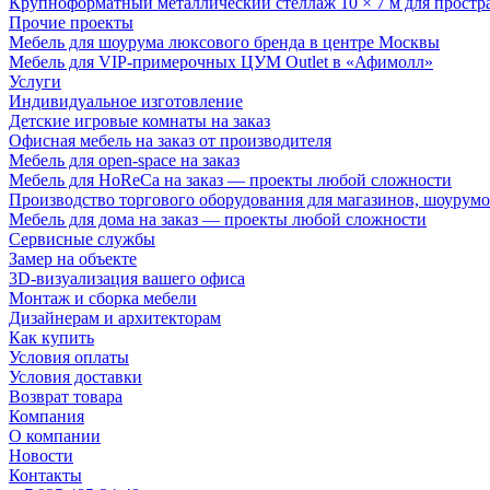
Крупноформатный металлический стеллаж 10 × 7 м для простр
Прочие проекты
Мебель для шоурума люксового бренда в центре Москвы
Мебель для VIP-примерочных ЦУМ Outlet в «Афимолл»
Услуги
Индивидуальное изготовление
Детские игровые комнаты на заказ
Офисная мебель на заказ от производителя
Мебель для open-space на заказ
Мебель для HoReCa на заказ — проекты любой сложности
Производство торгового оборудования для магазинов, шоурумо
Мебель для дома на заказ — проекты любой сложности
Сервисные службы
Замер на объекте
3D-визуализация вашего офиса
Монтаж и сборка мебели
Дизайнерам и архитекторам
Как купить
Условия оплаты
Условия доставки
Возврат товара
Компания
О компании
Новости
Контакты