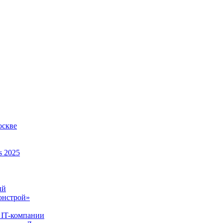
оскве
s 2025
ий
онстрой»
 IT-компании