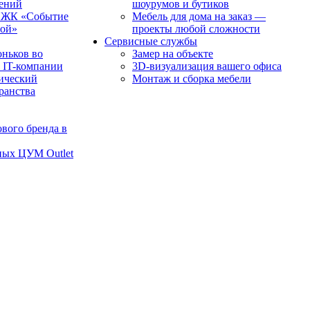
чений
шоурумов и бутиков
в ЖК «Событие
Мебель для дома на заказ —
рой»
проекты любой сложности
Сервисные службы
оньков во
Замер на объекте
 IT-компании
3D-визуализация вашего офиса
ический
Монтаж и сборка мебели
транства
вого бренда в
ных ЦУМ Outlet