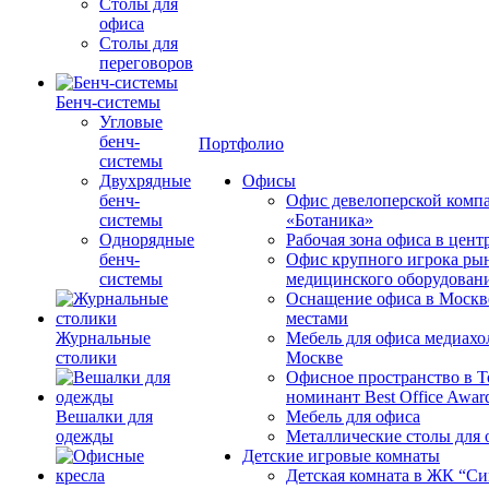
Столы для
офиса
Столы для
переговоров
Бенч-системы
Угловые
бенч-
Портфолио
системы
Двухрядные
Офисы
бенч-
Офис девелоперской комп
системы
«Ботаника»
Однорядные
Рабочая зона офиса в цен
бенч-
Офис крупного игрока ры
системы
медицинского оборудован
Оснащение офиса в Москв
местами
Журнальные
Мебель для офиса медиахо
столики
Москве
Офисное пространство в 
номинант Best Office Awar
Вешалки для
Мебель для офиса
одежды
Металлические столы для 
Детские игровые комнаты
Детская комната в ЖК “Си