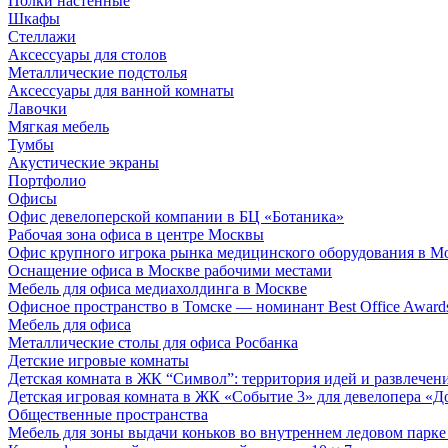
Полки настенные
Шкафы
Стеллажи
Аксессуары для столов
Металлические подстолья
Аксессуары для ванной комнаты
Лавочки
Мягкая мебель
Тумбы
Акустические экраны
Портфолио
Офисы
Офис девелоперской компании в БЦ «Ботаника»
Рабочая зона офиса в центре Москвы
Офис крупного игрока рынка медицинского оборудования в М
Оснащение офиса в Москве рабочими местами
Мебель для офиса медиахолдинга в Москве
Офисное пространство в Томске — номинант Best Office Award
Мебель для офиса
Металлические столы для офиса Росбанка
Детские игровые комнаты
Детская комната в ЖК “Символ”: территория идей и развлечен
Детская игровая комната в ЖК «Событие 3» для девелопера «Д
Общественные пространства
Мебель для зоны выдачи коньков во внутреннем ледовом парке