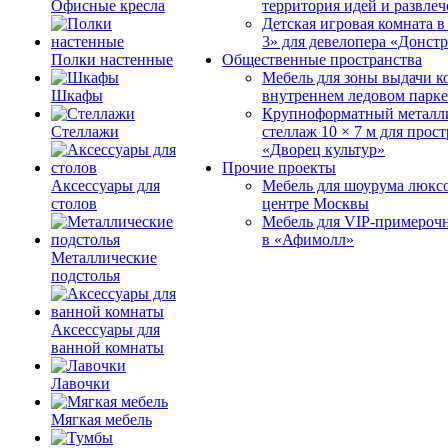
Офисные кресла
территория идей и развле
Детская игровая комната 
3» для девелопера «Донст
Полки настенные
Общественные пространства
Мебель для зоны выдачи к
Шкафы
внутреннем ледовом парке
Крупноформатный металл
Стеллажи
стеллаж 10 × 7 м для прос
«Дворец культур»
Прочие проекты
Аксессуары для
Мебель для шоурума люксо
столов
центре Москвы
Мебель для VIP-примероч
в «Афимолл»
Металлические
подстолья
Аксессуары для
ванной комнаты
Лавочки
Мягкая мебель