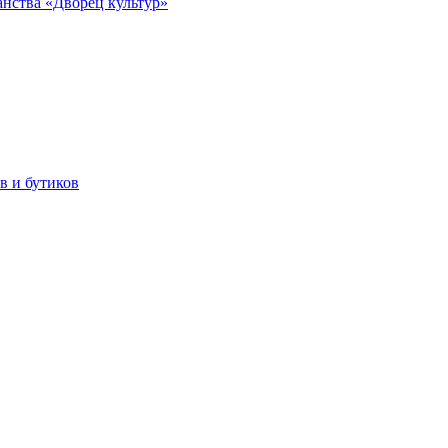
анства «Дворец культур»
в и бутиков