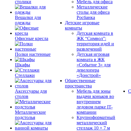
столики
Мебель для офиса
Металлические
столы для офиса
Вешалки для
Росбанка
одежды
Детские игровые
комнаты
Детская комната в
Офисные кресла
ЖК “Символ”:
территория идей и
развлечений
Полки настенные
Детская игровая
комната в ЖК
Шкафы
«Событие 3» для
девелопера
Стеллажи
«Донстрой»
Общественные
пространства
Аксессуары для
Мебель для зоны
С
столов
выдачи коньков во
внутреннем
ледовом парке IT-
Металлические
компании
подстолья
Крупноформатный
металлический
стеллаж 10 × 7 м