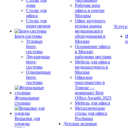
Столы для
«Ботаника»
дома
Рабочая зона
Столы для
офиса в центре
офиса
Москвы
Столы для
Офис крупного
переговоров
игрока рынка
Услуги
медицинского
Бенч-системы
оборудования в
И
Угловые
Москве
и
бенч-
Оснащение офиса
системы
в Москве
Двухрядные
рабочими местами
бенч-
Мебель для офиса
системы
медиахолдинга в
Однорядные
Москве
бенч-
Офисное
системы
пространство в
Томске —
номинант Best
Журнальные
Office Awards 2025
столики
Мебель для офиса
Металлические
столы для офиса
Вешалки для
Росбанка
одежды
Детские игровые