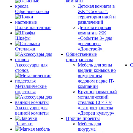
комнаты
Детская комната в
Офисные кресла
ЖК “Символ”:
территория идей и
развлечений
Полки настенные
Детская игровая
комната в ЖК
Шкафы
«Событие 3» для
девелопера
Стеллажи
«Донстрой»
Общественные
пространства
Аксессуары для
Мебель для зоны
С
столов
выдачи коньков во
внутреннем
ледовом парке IT-
Металлические
компании
подстолья
Крупноформатный
металлический
стеллаж 10 × 7 м
Аксессуары для
для пространства
ванной комнаты
«Дворец культур»
Прочие проекты
Лавочки
Мебель для
шоурума