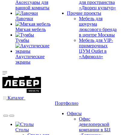
Аксессуары для
для пространства
ванной комнаты
«Дворец культур»
Прочие проекты
Лавочки
Мебель для
шоурума
Мягкая мебель
люксового бренда
в центре Москвы
Тумбы
Мебель для VIP-
примерочных
ЦУМ Outlet в
Акустические
«Афимолл»
экраны
Каталог
Портфолио
Офисы
Офис
девелоперской
Столы
компании в БЦ