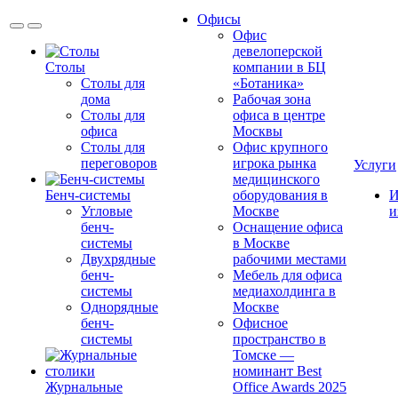
Офисы
Офис
девелоперской
Столы
компании в БЦ
Столы для
«Ботаника»
дома
Рабочая зона
Столы для
офиса в центре
офиса
Москвы
Столы для
Офис крупного
переговоров
игрока рынка
Услуги
медицинского
Бенч-системы
оборудования в
И
Угловые
Москве
и
бенч-
Оснащение офиса
системы
в Москве
Двухрядные
рабочими местами
бенч-
Мебель для офиса
системы
медиахолдинга в
Однорядные
Москве
бенч-
Офисное
системы
пространство в
Томске —
номинант Best
Журнальные
Office Awards 2025