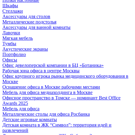
Полки настенные
Шкафы
Стеллажи
Аксессуары для столов
Металлические подстолья
Аксессуары для ванной комнаты
Лавочки
Мягкая мебель
Тумбы
Акустические экраны
Портфолио
Офисы
Офис девелоперской компании в БЦ «Ботаника»
Рабочая зона офиса в центре Москвы
Офис крупного игрока рынка медицинского оборудования в
Москве
Оснащение офиса в Москве рабочими местами
Мебель для офиса медиахолдинга в Москве
Офисное пространство в Томске — номинант Best Office
Awards 2025
Мебель для офиса
Металлические столы для офиса Росбанка
Детские игровые комнаты
Детская комната в ЖК “Символ”: территория идей и
развлечений