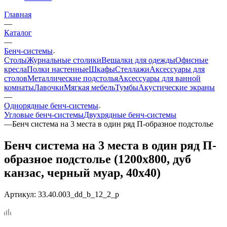
Главная
—
Каталог
—
Бенч-системы
Столы
Журнальные столики
Вешалки для одежды
Офисные
кресла
Полки настенные
Шкафы
Стеллажи
Аксессуары для
столов
Металлические подстолья
Аксессуары для ванной
комнаты
Лавочки
Мягкая мебель
Тумбы
Акустические экраны
—
Однорядные бенч-системы
Угловые бенч-системы
Двухрядные бенч-системы
—
Бенч система на 3 места в один ряд П-образное подстолье
Бенч система на 3 места в один ряд П-
образное подстолье (1200x800, дуб
канзас, черный муар, 40x40)
Артикул:
33.40.003_dd_b_12_2_p