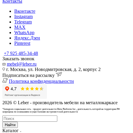
Контакты
Вконтакте
Instagram
Telegram
MAX
WhatsApp
Яндекс.Дзен
Pinterest
+7 925 485-34-48
Заказать звонок
mebel@leber.ru
г. Москва, ул. Новодмитровская, д. 2, корпус 2
Подписаться на рассылку
Политика конфиденциальности
2026 © Leber - производитель мебели на металлокаркасе
*Instagram cоциальная сеть - продукт деятельности Meta Platforms Inc., деятельность которой на территории РФ
запрещена по основаниям осуществления экстремистской деятельности
Найти
Каталог