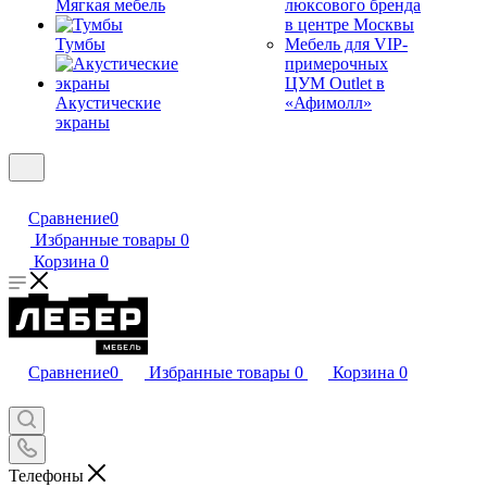
Мягкая мебель
люксового бренда
в центре Москвы
Тумбы
Мебель для VIP-
примерочных
ЦУМ Outlet в
Акустические
«Афимолл»
экраны
Сравнение
0
Избранные товары
0
Корзина
0
Сравнение
0
Избранные товары
0
Корзина
0
Телефоны