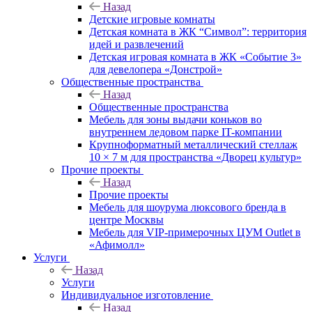
Назад
Детские игровые комнаты
Детская комната в ЖК “Символ”: территория
идей и развлечений
Детская игровая комната в ЖК «Событие 3»
для девелопера «Донстрой»
Общественные пространства
Назад
Общественные пространства
Мебель для зоны выдачи коньков во
внутреннем ледовом парке IT-компании
Крупноформатный металлический стеллаж
10 × 7 м для пространства «Дворец культур»
Прочие проекты
Назад
Прочие проекты
Мебель для шоурума люксового бренда в
центре Москвы
Мебель для VIP-примерочных ЦУМ Outlet в
«Афимолл»
Услуги
Назад
Услуги
Индивидуальное изготовление
Назад