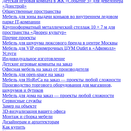
Детская игровая комната в ЖК «Событие 3» для девелопера
«Донстрой»
Общественные пространства
Мебель для зоны выдачи коньков во внутреннем ледовом
парке IT-компании
Крупноформатный металлический стеллаж 10 × 7 м для
пространства «Дворец культур»
Прочие проекты
Мебель для шоурума люксового бренда в центре Москвы
Мебель для VIP-примерочных ЦУМ Outlet в «Афимолл»
Услуги
Индивидуальное изготовление
Детские игровые комнаты на заказ
Офисная мебель на заказ от производителя
Мебель для open-space на заказ
Мебель для HoReCa на заказ — проекты любой сложности
Производство торгового оборудования для магазинов,
шоурумов и бутиков
Мебель для дома на заказ — проекты любой сложности
Сервисные службы
Замер на объекте
3D-визуализация вашего офиса
Монтаж и сборка мебели
Дизайнерам и архитекторам
Как купить