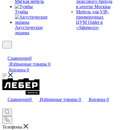
Мягкая мебель
люксового бренда
в центре Москвы
Тумбы
Мебель для VIP-
примерочных
ЦУМ Outlet в
Акустические
«Афимолл»
экраны
Сравнение
0
Избранные товары
0
Корзина
0
Сравнение
0
Избранные товары
0
Корзина
0
Телефоны