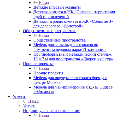
Назад
Детские игровые комнаты
Детская комната в ЖК “Символ”: территория
идей и развлечений
Детская игровая комната в ЖК «Событие 3»
для девелопера «Донстрой»
Общественные пространства
Назад
Общественные пространства
Мебель для зоны выдачи коньков во
внутреннем ледовом парке IT-компании
Крупноформатный металлический стеллаж
10 × 7 м для пространства «Дворец культур»
Прочие проекты
Назад
Прочие проекты
Мебель для шоурума люксового бренда в
центре Москвы
Мебель для VIP-примерочных ЦУМ Outlet в
«Афимолл»
Услуги
Назад
Услуги
Индивидуальное изготовление
Назад