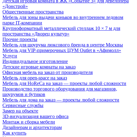
Детская игровая комната в ЖК «Событие 3» для девелопера
«Донстрой»
Общественные пространства
Мебель для зоны выдачи коньков во внутреннем ледовом
парке IT-компании
Крупноформатный металлический стеллаж 10 × 7 м для
пространства «Дворец культур»
Прочие проекты
Мебель для шоурума люксового бренда в центре Москвы
Мебель для VIP-примерочных ЦУМ Outlet в «Афимолл»
Услуги
Индивидуальное изготовление
Детские игровые комнаты на заказ
Офисная мебель на заказ от производителя
Мебель для open-space на заказ
Мебель для HoReCa на заказ — проекты любой сложности
Производство торгового оборудования для магазинов,
шоурумов и бутиков
Мебель для дома на заказ — проекты любой сложности
Сервисные службы
Замер на объекте
3D-визуализация вашего офиса
Монтаж и сборка мебели
Дизайнерам и архитекторам
Как купить