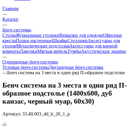
Главная
—
Каталог
—
Бенч-системы
Столы
Журнальные столики
Вешалки для одежды
Офисные
кресла
Полки настенные
Шкафы
Стеллажи
Аксессуары для
столов
Металлические подстолья
Аксессуары для ванной
комнаты
Лавочки
Мягкая мебель
Тумбы
Акустические экраны
—
Однорядные бенч-системы
Угловые бенч-системы
Двухрядные бенч-системы
—
Бенч система на 3 места в один ряд П-образное подстолье
Бенч система на 3 места в один ряд П-
образное подстолье (1400x600, дуб
канзас, черный муар, 60x30)
Артикул:
33.40.003_dd_b_20_1_p