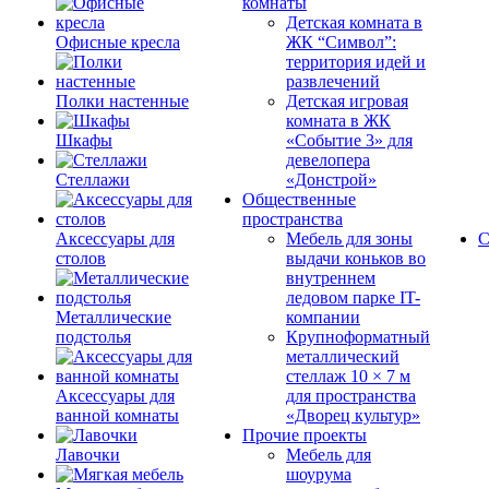
комнаты
Детская комната в
Офисные кресла
ЖК “Символ”:
территория идей и
развлечений
Полки настенные
Детская игровая
комната в ЖК
Шкафы
«Событие 3» для
девелопера
Стеллажи
«Донстрой»
Общественные
пространства
Аксессуары для
Мебель для зоны
С
столов
выдачи коньков во
внутреннем
ледовом парке IT-
Металлические
компании
подстолья
Крупноформатный
металлический
стеллаж 10 × 7 м
Аксессуары для
для пространства
ванной комнаты
«Дворец культур»
Прочие проекты
Лавочки
Мебель для
шоурума