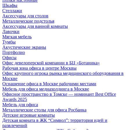
Полки настенные
Шкафы
Стеллажи
Аксессуары для столов
Металлические подстолья
Аксессуары для ванной комнаты
Лавочки
Мягкая мебель
Тумбы
Акустические экраны
Портфолио
Офисы
Офис девелоперской компании в БЦ «Ботаника»
Рабочая зона офиса в центре Москвы
Офис крупного игрока рынка медицинского оборудования в
Москве
Оснащение офиса в Москве рабочими местами
Мебель для офиса медиахолдинга в Москве
Офисное пространство в Томске — номинант Best Office
Awards 2025
Мебель для офиса
Металлические столы для офиса Росбанка
Детские игровые комнаты
Детская комната в ЖК “Символ”: территория идей и
развлечений