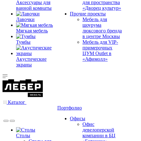
Аксессуары для
для пространства
ванной комнаты
«Дворец культур»
Прочие проекты
Лавочки
Мебель для
шоурума
Мягкая мебель
люксового бренда
в центре Москвы
Тумбы
Мебель для VIP-
примерочных
ЦУМ Outlet в
Акустические
«Афимолл»
экраны
Каталог
Портфолио
Офисы
Офис
девелоперской
Столы
компании в БЦ