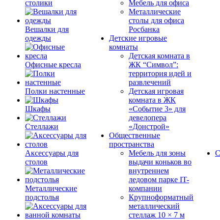
столики
Мебель для офиса
Металлические
столы для офиса
Вешалки для
Росбанка
одежды
Детские игровые
комнаты
Детская комната в
Офисные кресла
ЖК “Символ”:
территория идей и
развлечений
Полки настенные
Детская игровая
комната в ЖК
Шкафы
«Событие 3» для
девелопера
Стеллажи
«Донстрой»
Общественные
пространства
Аксессуары для
Мебель для зоны
С
столов
выдачи коньков во
внутреннем
ледовом парке IT-
Металлические
компании
подстолья
Крупноформатный
металлический
стеллаж 10 × 7 м