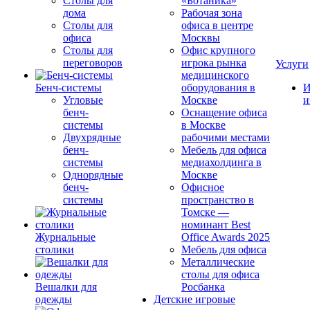
Столы для
«Ботаника»
дома
Рабочая зона
Столы для
офиса в центре
офиса
Москвы
Столы для
Офис крупного
переговоров
игрока рынка
Услуги
медицинского
Бенч-системы
оборудования в
И
Угловые
Москве
и
бенч-
Оснащение офиса
системы
в Москве
Двухрядные
рабочими местами
бенч-
Мебель для офиса
системы
медиахолдинга в
Однорядные
Москве
бенч-
Офисное
системы
пространство в
Томске —
номинант Best
Журнальные
Office Awards 2025
столики
Мебель для офиса
Металлические
столы для офиса
Вешалки для
Росбанка
одежды
Детские игровые