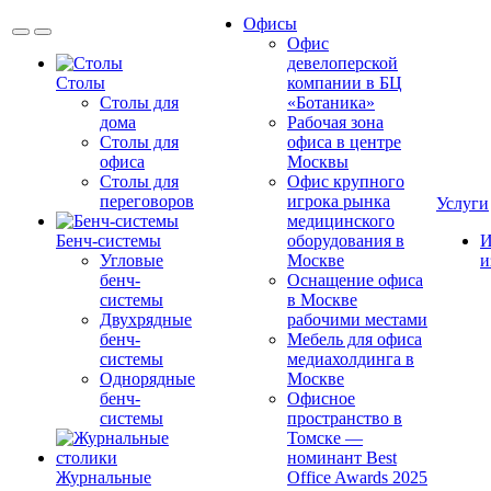
Офисы
Офис
девелоперской
Столы
компании в БЦ
Столы для
«Ботаника»
дома
Рабочая зона
Столы для
офиса в центре
офиса
Москвы
Столы для
Офис крупного
переговоров
игрока рынка
Услуги
медицинского
Бенч-системы
оборудования в
И
Угловые
Москве
и
бенч-
Оснащение офиса
системы
в Москве
Двухрядные
рабочими местами
бенч-
Мебель для офиса
системы
медиахолдинга в
Однорядные
Москве
бенч-
Офисное
системы
пространство в
Томске —
номинант Best
Журнальные
Office Awards 2025