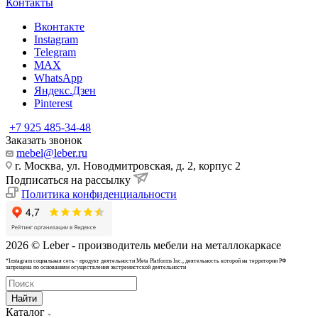
Контакты
Вконтакте
Instagram
Telegram
MAX
WhatsApp
Яндекс.Дзен
Pinterest
+7 925 485-34-48
Заказать звонок
mebel@leber.ru
г. Москва, ул. Новодмитровская, д. 2, корпус 2
Подписаться на рассылку
Политика конфиденциальности
2026 © Leber - производитель мебели на металлокаркасе
*Instagram cоциальная сеть - продукт деятельности Meta Platforms Inc., деятельность которой на территории РФ
запрещена по основаниям осуществления экстремистской деятельности
Найти
Каталог