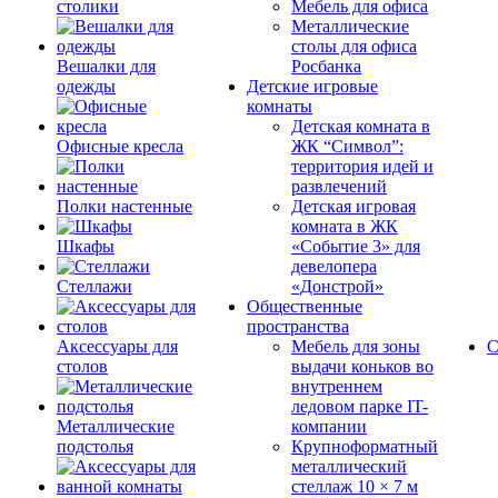
столики
Мебель для офиса
Металлические
столы для офиса
Вешалки для
Росбанка
одежды
Детские игровые
комнаты
Детская комната в
Офисные кресла
ЖК “Символ”:
территория идей и
развлечений
Полки настенные
Детская игровая
комната в ЖК
Шкафы
«Событие 3» для
девелопера
Стеллажи
«Донстрой»
Общественные
пространства
Аксессуары для
Мебель для зоны
С
столов
выдачи коньков во
внутреннем
ледовом парке IT-
Металлические
компании
подстолья
Крупноформатный
металлический
стеллаж 10 × 7 м