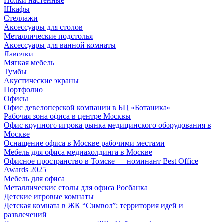
Полки настенные
Шкафы
Стеллажи
Аксессуары для столов
Металлические подстолья
Аксессуары для ванной комнаты
Лавочки
Мягкая мебель
Тумбы
Акустические экраны
Портфолио
Офисы
Офис девелоперской компании в БЦ «Ботаника»
Рабочая зона офиса в центре Москвы
Офис крупного игрока рынка медицинского оборудования в
Москве
Оснащение офиса в Москве рабочими местами
Мебель для офиса медиахолдинга в Москве
Офисное пространство в Томске — номинант Best Office
Awards 2025
Мебель для офиса
Металлические столы для офиса Росбанка
Детские игровые комнаты
Детская комната в ЖК “Символ”: территория идей и
развлечений