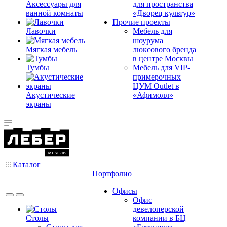
Аксессуары для
для пространства
ванной комнаты
«Дворец культур»
Прочие проекты
Лавочки
Мебель для
шоурума
Мягкая мебель
люксового бренда
в центре Москвы
Тумбы
Мебель для VIP-
примерочных
ЦУМ Outlet в
Акустические
«Афимолл»
экраны
Каталог
Портфолио
Офисы
Офис
девелоперской
Столы
компании в БЦ