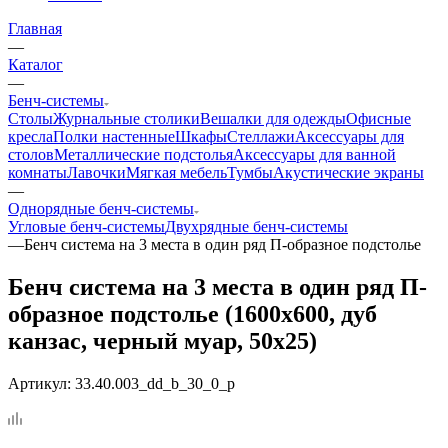
Главная
—
Каталог
—
Бенч-системы
Столы
Журнальные столики
Вешалки для одежды
Офисные
кресла
Полки настенные
Шкафы
Стеллажи
Аксессуары для
столов
Металлические подстолья
Аксессуары для ванной
комнаты
Лавочки
Мягкая мебель
Тумбы
Акустические экраны
—
Однорядные бенч-системы
Угловые бенч-системы
Двухрядные бенч-системы
—
Бенч система на 3 места в один ряд П-образное подстолье
Бенч система на 3 места в один ряд П-
образное подстолье (1600x600, дуб
канзас, черный муар, 50x25)
Артикул:
33.40.003_dd_b_30_0_p