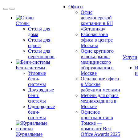
Офисы
Офис
девелоперской
Столы
компании в БЦ
Столы для
«Ботаника»
дома
Рабочая зона
Столы для
офиса в центре
офиса
Москвы
Столы для
Офис крупного
переговоров
игрока рынка
Услуги
медицинского
Бенч-системы
оборудования в
И
Угловые
Москве
и
бенч-
Оснащение офиса
системы
в Москве
Двухрядные
рабочими местами
бенч-
Мебель для офиса
системы
медиахолдинга в
Однорядные
Москве
бенч-
Офисное
системы
пространство в
Томске —
номинант Best
Журнальные
Office Awards 2025