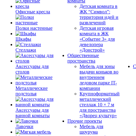
комнаты
Детская комната в
Офисные кресла
ЖК “Символ”:
территория идей и
развлечений
Полки настенные
Детская игровая
комната в ЖК
Шкафы
«Событие 3» для
девелопера
Стеллажи
«Донстрой»
Общественные
пространства
Аксессуары для
Мебель для зоны
С
столов
выдачи коньков во
внутреннем
ледовом парке IT-
Металлические
компании
подстолья
Крупноформатный
металлический
стеллаж 10 × 7 м
Аксессуары для
для пространства
ванной комнаты
«Дворец культур»
Прочие проекты
Лавочки
Мебель для
шоурума