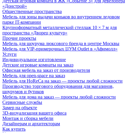
Детская игровая комната в ЖК «Событие 3» для девелопера
«Донстрой»
Общественные пространства
Мебель для зоны выдачи коньков во внутреннем ледовом
парке IT-компании
Крупноформатный металлический стеллаж 10 × 7 м для
пространства «Дворец культур»
Прочие проекты
Мебель для шоурума люксового бренда в центре Москвы
Мебель для VIP-примерочных ЦУМ Outlet в «Афимолл»
Услуги
Индивидуальное изготовление
Детские игровые комнаты на заказ
Офисная мебель на заказ от производителя
Мебель для open-space на заказ
Мебель для HoReCa на заказ — проекты любой сложности
Производство торгового оборудования для магазинов,
шоурумов и бутиков
Мебель для дома на заказ — проекты любой сложности
Сервисные службы
Замер на объекте
3D-визуализация вашего офиса
Монтаж и сборка мебели
Дизайнерам и архитекторам
Как купить