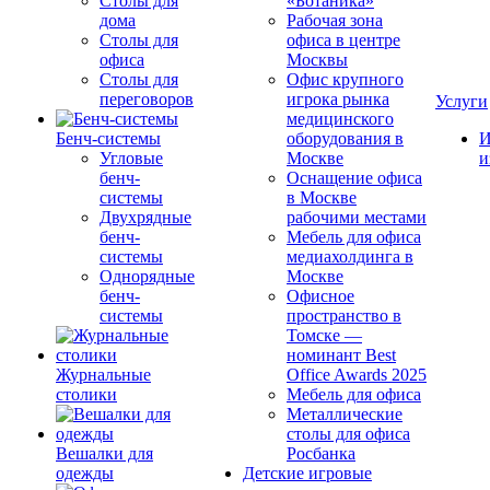
Столы для
«Ботаника»
дома
Рабочая зона
Столы для
офиса в центре
офиса
Москвы
Столы для
Офис крупного
переговоров
игрока рынка
Услуги
медицинского
Бенч-системы
оборудования в
И
Угловые
Москве
и
бенч-
Оснащение офиса
системы
в Москве
Двухрядные
рабочими местами
бенч-
Мебель для офиса
системы
медиахолдинга в
Однорядные
Москве
бенч-
Офисное
системы
пространство в
Томске —
номинант Best
Журнальные
Office Awards 2025
столики
Мебель для офиса
Металлические
столы для офиса
Вешалки для
Росбанка
одежды
Детские игровые