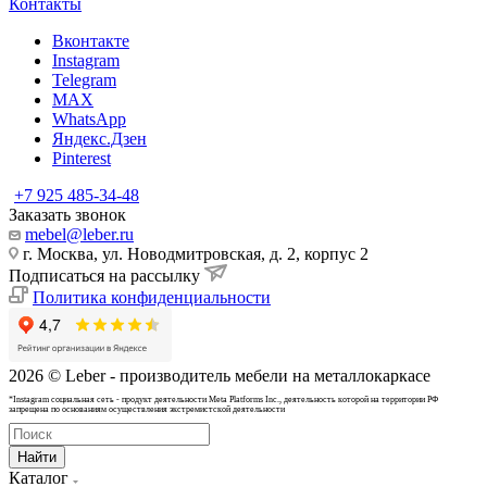
Контакты
Вконтакте
Instagram
Telegram
MAX
WhatsApp
Яндекс.Дзен
Pinterest
+7 925 485-34-48
Заказать звонок
mebel@leber.ru
г. Москва, ул. Новодмитровская, д. 2, корпус 2
Подписаться на рассылку
Политика конфиденциальности
2026 © Leber - производитель мебели на металлокаркасе
*Instagram cоциальная сеть - продукт деятельности Meta Platforms Inc., деятельность которой на территории РФ
запрещена по основаниям осуществления экстремистской деятельности
Найти
Каталог