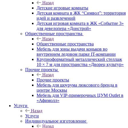
Назад
Детские игровые комнаты
Детская комната в ЖК “Символ”: территория
идей и развлечений
Детская игровая комната в ЖК «Событие 3»
для девелопера «Донстрой»
Общественные пространства
Назад
Общественные пространства
Мебель для зоны выдачи коньков во
внутреннем ледовом парке IT-компании
Крупноформатный металлический стеллаж
10 × 7 м для пространства «Дворец культур»
Прочие проекты
Назад
Прочие проекты
Мебель для шоурума люксового бренда в
центре Москвы
Мебель для VIP-примерочных ЦУМ Outlet в
«Афимолл»
Услуги
Назад
Услуги
Индивидуальное изготовление
Назад