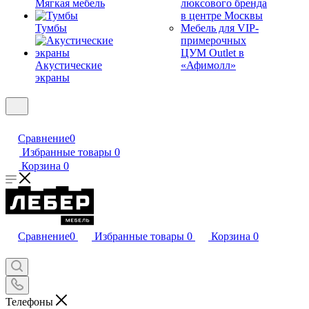
Мягкая мебель
люксового бренда
в центре Москвы
Тумбы
Мебель для VIP-
примерочных
ЦУМ Outlet в
Акустические
«Афимолл»
экраны
Сравнение
0
Избранные товары
0
Корзина
0
Сравнение
0
Избранные товары
0
Корзина
0
Телефоны