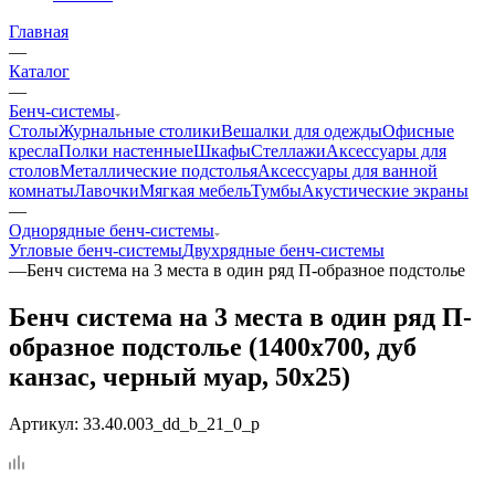
Главная
—
Каталог
—
Бенч-системы
Столы
Журнальные столики
Вешалки для одежды
Офисные
кресла
Полки настенные
Шкафы
Стеллажи
Аксессуары для
столов
Металлические подстолья
Аксессуары для ванной
комнаты
Лавочки
Мягкая мебель
Тумбы
Акустические экраны
—
Однорядные бенч-системы
Угловые бенч-системы
Двухрядные бенч-системы
—
Бенч система на 3 места в один ряд П-образное подстолье
Бенч система на 3 места в один ряд П-
образное подстолье (1400x700, дуб
канзас, черный муар, 50x25)
Артикул:
33.40.003_dd_b_21_0_p