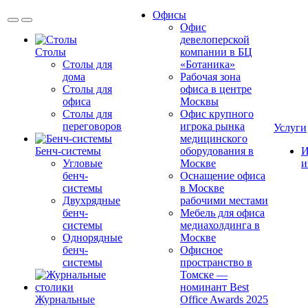
Офисы
Офис
девелоперской
Столы
компании в БЦ
Столы для
«Ботаника»
дома
Рабочая зона
Столы для
офиса в центре
офиса
Москвы
Столы для
Офис крупного
переговоров
игрока рынка
Услуги
медицинского
Бенч-системы
оборудования в
И
Угловые
Москве
и
бенч-
Оснащение офиса
системы
в Москве
Двухрядные
рабочими местами
бенч-
Мебель для офиса
системы
медиахолдинга в
Однорядные
Москве
бенч-
Офисное
системы
пространство в
Томске —
номинант Best
Журнальные
Office Awards 2025