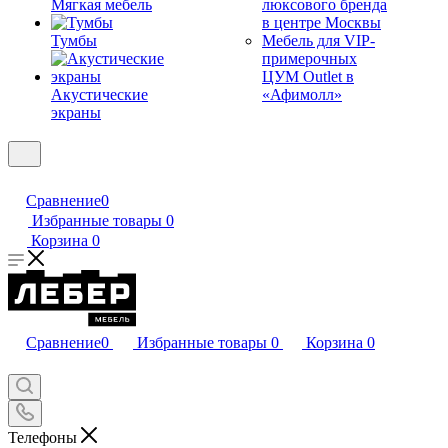
Мягкая мебель
люксового бренда
в центре Москвы
Тумбы
Мебель для VIP-
примерочных
ЦУМ Outlet в
Акустические
«Афимолл»
экраны
Сравнение
0
Избранные товары
0
Корзина
0
Сравнение
0
Избранные товары
0
Корзина
0
Телефоны