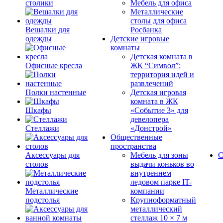
столики
Мебель для офиса
Металлические
столы для офиса
Вешалки для
Росбанка
одежды
Детские игровые
комнаты
Детская комната в
Офисные кресла
ЖК “Символ”:
территория идей и
развлечений
Полки настенные
Детская игровая
комната в ЖК
Шкафы
«Событие 3» для
девелопера
Стеллажи
«Донстрой»
Общественные
пространства
Аксессуары для
Мебель для зоны
С
столов
выдачи коньков во
внутреннем
ледовом парке IT-
Металлические
компании
подстолья
Крупноформатный
металлический
стеллаж 10 × 7 м