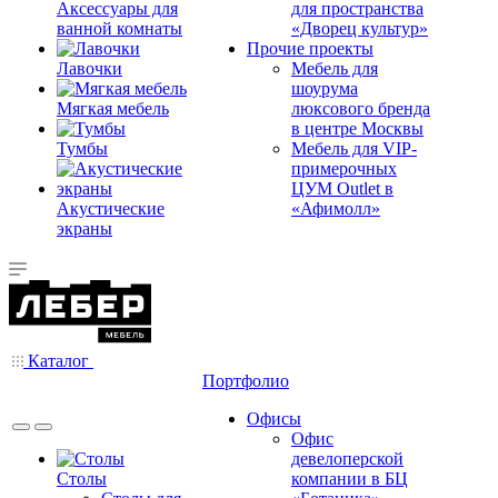
Аксессуары для
для пространства
ванной комнаты
«Дворец культур»
Прочие проекты
Лавочки
Мебель для
шоурума
Мягкая мебель
люксового бренда
в центре Москвы
Тумбы
Мебель для VIP-
примерочных
ЦУМ Outlet в
Акустические
«Афимолл»
экраны
Каталог
Портфолио
Офисы
Офис
девелоперской
Столы
компании в БЦ