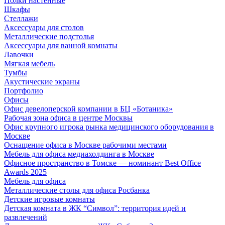
Полки настенные
Шкафы
Стеллажи
Аксессуары для столов
Металлические подстолья
Аксессуары для ванной комнаты
Лавочки
Мягкая мебель
Тумбы
Акустические экраны
Портфолио
Офисы
Офис девелоперской компании в БЦ «Ботаника»
Рабочая зона офиса в центре Москвы
Офис крупного игрока рынка медицинского оборудования в
Москве
Оснащение офиса в Москве рабочими местами
Мебель для офиса медиахолдинга в Москве
Офисное пространство в Томске — номинант Best Office
Awards 2025
Мебель для офиса
Металлические столы для офиса Росбанка
Детские игровые комнаты
Детская комната в ЖК “Символ”: территория идей и
развлечений