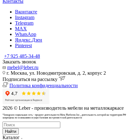
Контакты
Вконтакте
Instagram
Telegram
MAX
WhatsApp
Яндекс.Дзен
Pinterest
+7 925 485-34-48
Заказать звонок
mebel@leber.ru
г. Москва, ул. Новодмитровская, д. 2, корпус 2
Подписаться на рассылку
Политика конфиденциальности
2026 © Leber - производитель мебели на металлокаркасе
*Instagram cоциальная сеть - продукт деятельности Meta Platforms Inc., деятельность которой на территории РФ
запрещена по основаниям осуществления экстремистской деятельности
Найти
Каталог