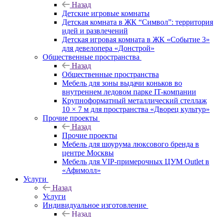
Назад
Детские игровые комнаты
Детская комната в ЖК “Символ”: территория
идей и развлечений
Детская игровая комната в ЖК «Событие 3»
для девелопера «Донстрой»
Общественные пространства
Назад
Общественные пространства
Мебель для зоны выдачи коньков во
внутреннем ледовом парке IT-компании
Крупноформатный металлический стеллаж
10 × 7 м для пространства «Дворец культур»
Прочие проекты
Назад
Прочие проекты
Мебель для шоурума люксового бренда в
центре Москвы
Мебель для VIP-примерочных ЦУМ Outlet в
«Афимолл»
Услуги
Назад
Услуги
Индивидуальное изготовление
Назад