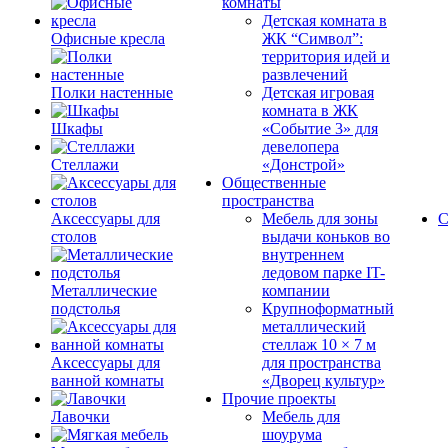
комнаты
Детская комната в
Офисные кресла
ЖК “Символ”:
территория идей и
развлечений
Полки настенные
Детская игровая
комната в ЖК
Шкафы
«Событие 3» для
девелопера
Стеллажи
«Донстрой»
Общественные
пространства
Аксессуары для
Мебель для зоны
С
столов
выдачи коньков во
внутреннем
ледовом парке IT-
Металлические
компании
подстолья
Крупноформатный
металлический
стеллаж 10 × 7 м
Аксессуары для
для пространства
ванной комнаты
«Дворец культур»
Прочие проекты
Лавочки
Мебель для
шоурума