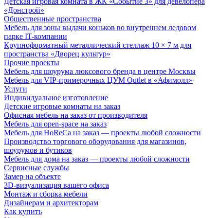
Детская игровая комната в ЖК «Событие 3» для девелопера
«Донстрой»
Общественные пространства
Мебель для зоны выдачи коньков во внутреннем ледовом
парке IT-компании
Крупноформатный металлический стеллаж 10 × 7 м для
пространства «Дворец культур»
Прочие проекты
Мебель для шоурума люксового бренда в центре Москвы
Мебель для VIP-примерочных ЦУМ Outlet в «Афимолл»
Услуги
Индивидуальное изготовление
Детские игровые комнаты на заказ
Офисная мебель на заказ от производителя
Мебель для open-space на заказ
Мебель для HoReCa на заказ — проекты любой сложности
Производство торгового оборудования для магазинов,
шоурумов и бутиков
Мебель для дома на заказ — проекты любой сложности
Сервисные службы
Замер на объекте
3D-визуализация вашего офиса
Монтаж и сборка мебели
Дизайнерам и архитекторам
Как купить