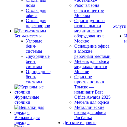
Столы для
«Ботаника»
дома
Рабочая зона
Столы для
офиса в центре
офиса
Москвы
Столы для
Офис крупного
переговоров
игрока рынка
Услуги
медицинского
Бенч-системы
оборудования в
И
Угловые
Москве
и
бенч-
Оснащение офиса
системы
в Москве
Двухрядные
рабочими местами
бенч-
Мебель для офиса
системы
медиахолдинга в
Однорядные
Москве
бенч-
Офисное
системы
пространство в
Томске —
номинант Best
Журнальные
Office Awards 2025
столики
Мебель для офиса
Металлические
столы для офиса
Вешалки для
Росбанка
одежды
Детские игровые